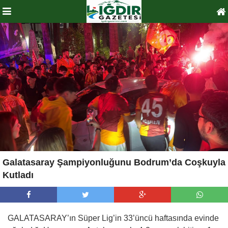
Galatasaray Şampiyonluğunu Bodrum’da Coşkuyla
Kutladı
GALATASARAY’ın Süper Lig’in 33’üncü haftasında evinde