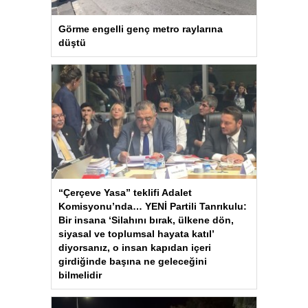
Görme engelli genç metro raylarına
düştü
“Çerçeve Yasa” teklifi Adalet
Komisyonu’nda… YENİ Partili Tanrıkulu:
Bir insana ‘Silahını bırak, ülkene dön,
siyasal ve toplumsal hayata katıl’
diyorsanız, o insan kapıdan içeri
girdiğinde başına ne geleceğini
bilmelidir