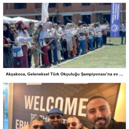
Akçakoca, Geleneksel Türk Okçuluğu Şampiyonası’na ev sahipliği yapıyor