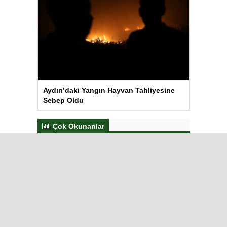
Aydın’daki Yangın Hayvan Tahliyesine
Sebep Oldu
Çok Okunanlar
Bugün
Bu Hafta
Bu Ay
Bu Yıl
Görme engelli genç metro
raylarına düştü