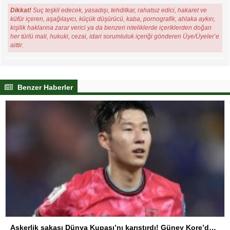
Dikkat!
Suç teşkil edecek, yasadışı, tehditkar, rahatsız edici, hakaret ve
küfür içeren, aşağılayıcı, küçük düşürücü, kaba, pornografik, ahlaka aykırı,
kişilik haklarına zarar verici ya da benzeri niteliklerde içeriklerden doğan
her türlü mali, hukuki, cezai, idari sorumluluk içeriği gönderen Üye/Üyeler’e
aittir.
Benzer Haberler
Askerlik şakası Dünya Kupası’nı karıştırdı! Güney Kore’den sert karar