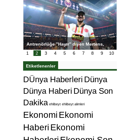
ı
Antrenörlüğe ”Hayır” diyen Mertens,
Salihli S
karar
Galatasaray’dan bakın ne istedi
1
2
3
4
5
6
7
8
9
10
Etiketlenenler
DÜnya Haberleri
Dünya
Dünya Haberi
Dünya Son
Dakika
ehlibeyt
ehlibeyt alimleri
Ekonomi
Ekonomi
Haberi
Ekonomi
Haberleri
Ekonomi Son