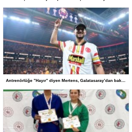
Antrenörlüğe ”Hayır” diyen Mertens, Galatasaray’dan bakın ne istedi