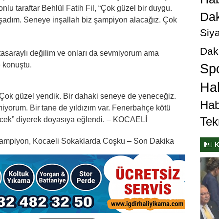
nlu taraftar Behlül Fatih Fil, “Çok güzel bir duygu.
Dak
şadım. Seneye inşallah biz şampiyon alacağız. Çok
Siya
Dak
latasaraylı değilim ve onları da sevmiyorum ama
e konuştu.
Sp
Hab
, “Çok güzel yendik. Bir dahaki seneye de yeneceğiz.
Hab
yorum. Bir tane de yıldızım var. Fenerbahçe kötü
Tek
cek” diyerek doyasıya eğlendi. – KOCAELİ
Şampiyon, Kocaeli Sokaklarda Coşku – Son Dakika
K