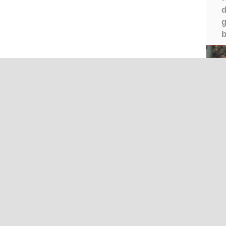
d
g
b
I
Iğdır Gazetesi
©2026 
ır Haberleri
Iğdır Son Dakika
IĞDIR