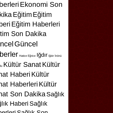
erleri
Ekonomi Son
kika
Eğitim
Eğitim
beri
Eğitim Haberleri
itim Son Dakika
ncel
Güncel
berler
Iğdır
Hatice Eğrice
Iğdır İnönü
Kültür Sanat
Kültür
lu
nat Haberi
Kültür
at Haberleri
Kültür
nat Son Dakika
Sağlık
lık Haberi
Sağlık
erleri
Sağlık Son