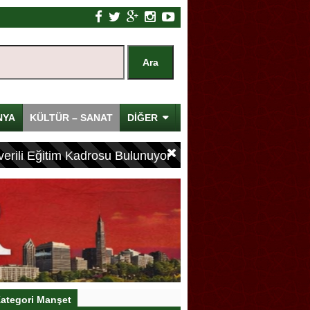
NYA
KÜLTÜR – SANAT
DİĞER
erili Eğitim Kadrosu Bulunuyor
ategori Manşet