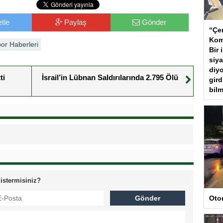
tle
Paylaş
Gönder
“Çer
Kom
or Haberleri
Bir 
siya
diyo
ti
İsrail’in Lübnan Saldırılarında 2.795 Ölü
gird
bilm
 istermisiniz?
Oto