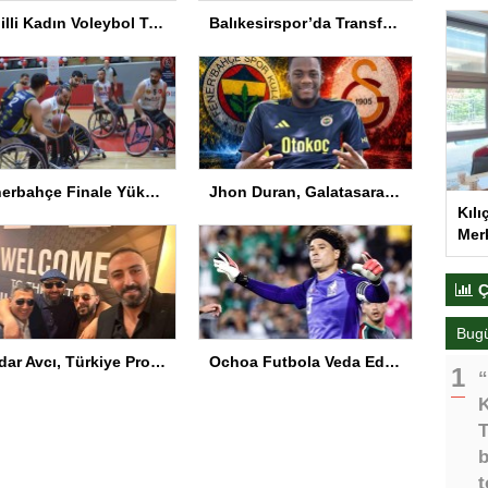
A Milli Kadın Voleybol Takımı VNL’de Ankara’da
Balıkesirspor’da Transferde Yeni Yaklaşım
Fenerbahçe Finale Yükseldi
Jhon Duran, Galatasaray ile anlaştı! İşte sözleşmesindeki özel madde
Kılı
Merk
Ç
Bug
Serdar Avcı, Türkiye Profesyonel Boks Komisyonu Başkanı Seçildi
Ochoa Futbola Veda Ediyor
“
K
T
b
t