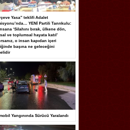
çeve Yasa” teklifi Adalet
isyonu’nda… YENİ Partili Tanrıkulu:
insana ‘Silahını bırak, ülkene dön,
sal ve toplumsal hayata katıl’
rsanız, o insan kapıdan içeri
iğinde başına ne geleceğini
elidir
mobil Yangınında Sürücü Yaralandı