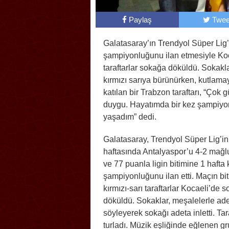
Paylaş
Twee
Galatasaray’ın Trendyol Süper Lig
şampiyonluğunu ilan etmesiyle Ko
taraftarlar sokağa döküldü. Sokakl
kırmızı sarıya bürünürken, kutlama
katılan bir Trabzon taraftarı, “Çok g
duygu. Hayatımda bir kez şampiyo
yaşadım” dedi.
Galatasaray, Trendyol Süper Lig’in
haftasında Antalyaspor’u 4-2 mağlu
ve 77 puanla ligin bitimine 1 hafta 
şampiyonluğunu ilan etti. Maçın bi
kırmızı-sarı taraftarlar Kocaeli’de 
döküldü. Sokaklar, meşalelerle adet
söyleyerek sokağı adeta inletti. Tar
turladı. Müzik eşliğinde eğlenen g