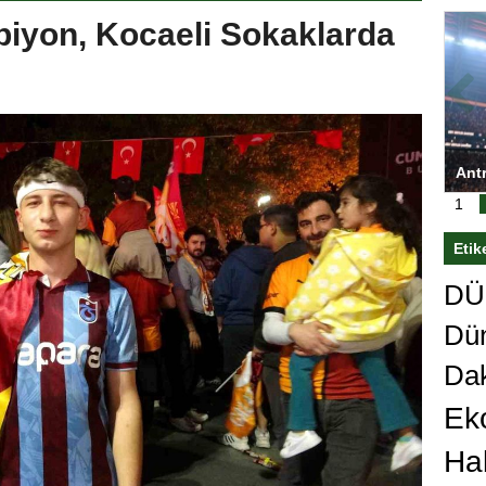
iyon, Kocaeli Sokaklarda
ası’nı
Antrenörlüğe ”Hayır” diyen Mertens,
Sal
sert karar
Galatasaray’dan bakın ne istedi
1
Etik
DÜn
Dü
Da
Ek
Ha