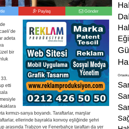
Hab
tle
Paylaş
Gönder
Da
’de
Ha
caeli’de
Eğ
ar adeta
ya
Gü
üzel bir
nluk
Ha
Ortaoku
 33.
Sa
p etti
kala
San
tmesiyle
Sa
sokaklara
a kırmızı-sarıya boyandı. Taraftarlar, marşlar
Sağ
aftarlar, ellerinde bayrakla konvoy eşliğinde şehri
rup arasında Trabzon ve Fenerbahçe taraftarı da yer
Hab