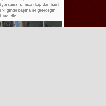
iyorsanız, o insan kapıdan içeri
irdiğinde başına ne geleceğini
ilmelidir
ğdır’da Sınır Kapısı Umutları
Tüm Hakları saklıdır.
Aşk İle ❤️