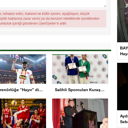
, rahatsız edici, hakaret ve küfür içeren, aşağılayıcı, küçük
şilik haklarına zarar verici ya da benzeri niteliklerde içeriklerden
rumluluk içeriği gönderen Üye/Üyeler’e aittir.
BAY
Haya
Antrenörlüğe ”Hayır” diyen Mertens, Galatasaray’dan bakın ne istedi
Salihli Sporcuları Kuraş’ta Gururlandırdı
Ayd
Seb