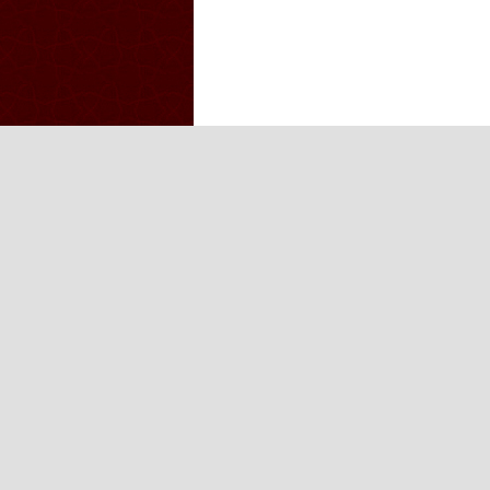
Iğdır Gazetesi
Iğdır Haberi
Iğd
Iğdır Haber
Telif & Yasal Uyarı