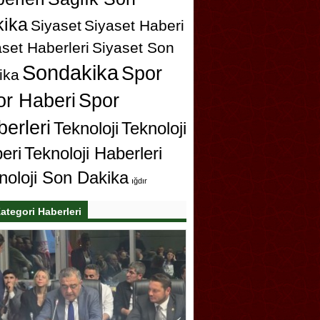
ika
Siyaset
Siyaset Haberi
set Haberleri
Siyaset Son
Sondakika
Spor
ika
or Haberi
Spor
erleri
Teknoloji
Teknoloji
eri
Teknoloji Haberleri
noloji Son Dakika
ığdır
ategori Haberleri