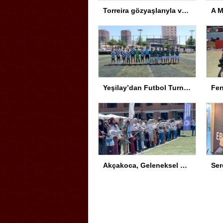
Torreira gözyaşlarıyla veda etti: Seni çok özleyeceğim
Yeşilay’dan Futbol Turnuvası
Akçakoca, Geleneksel Türk Okçuluğu Şampiyonası’na ev sahipliği yapıyor