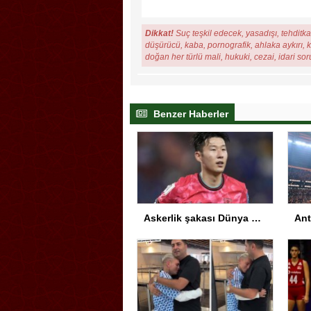
Dikkat!
Suç teşkil edecek, yasadışı, tehditkar
düşürücü, kaba, pornografik, ahlaka aykırı, ki
doğan her türlü mali, hukuki, cezai, idari so
Benzer Haberler
Askerlik şakası Dünya Kupası’nı karıştırdı! Güney Kore’den sert karar