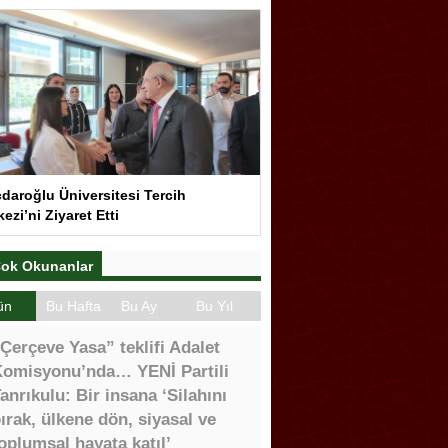
çdaroğlu Üniversitesi Tercih
ezi’ni Ziyaret Etti
ok Okunanlar
ün
Bu Hafta
Bu Ay
Bu Yıl
Çerçeve Yasa” teklifi Adalet
omisyonu’nda… YENİ Partili
anrıkulu: Bir insana ‘Silahını
ırak, ülkene dön, siyasal ve
oplumsal hayata katıl’