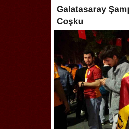
Galatasaray Şamp
Coşku
koca, Geleneksel Türk Okçuluğu
Askerlik şakası Dünya Kup
yonası’na ev sahipliği yapıyor
karıştırdı! Güney Kore’den 