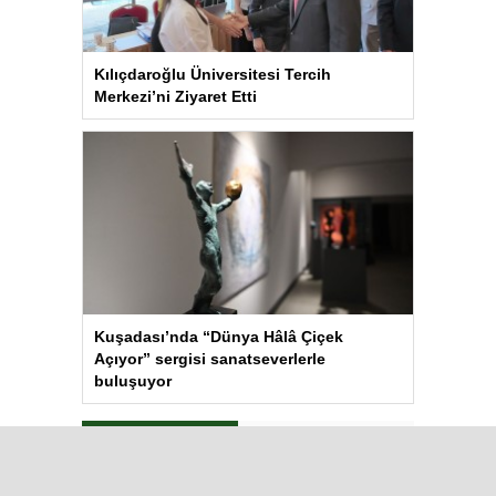
Kılıçdaroğlu Üniversitesi Tercih
Merkezi’ni Ziyaret Etti
Kuşadası’nda “Dünya Hâlâ Çiçek
Açıyor” sergisi sanatseverlerle
buluşuyor
Çok Okunanlar
Bugün
Bu Hafta
Bu Ay
Bu Yıl