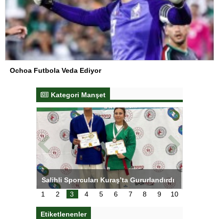
Ochoa Futbola Veda Ediyor
Kategori Manşet
tens,
Salihli Sporcuları Kuraş’ta Gururlandırdı
Torreira 
çok özle
1
2
3
4
5
6
7
8
9
10
Etiketlenenler