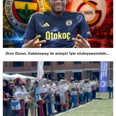
Jhon Duran, Galatasaray ile anlaştı! İşte sözleşmesindeki özel madde