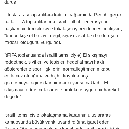
duruş
Uluslararası toplantılara katılım bağlamında Recub, geçen
hafta FIFA toplantılarında İsrail Futbol Federasyonu
başkanının temsilcisiyle tokalaşmayı reddetmesine ilişkin,
“bunun kişisel bir tavır değil, siyasi ve ahlaki bir duruşun
ifadesi” olduğunu vurguladı.
“(FIFA toplantısında İsrailli temsilciyle) El sıkışmayı
reddetmek, sivilleri ve tesisleri hedef almayı haklı
gösterenlerle spor ilişkilerini normalleştirmenin kabul
edilemez olduğuna ve hiçbir koşulda hoş
görülemeyeceğine dair bir inancı yansıtmaktadır. El
sıkışmayı reddetmek sadece protokole uygun bir hareket
değildi.”
İsrailli temsilciyle tokalaşmama kararının uluslararası
kamuoyunda büyük yankı uyandırdığına işaret eden
Recub, “Bu tutumum olumlu karşılandı. İsrail temsilcisinin