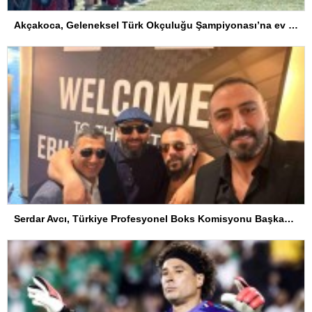
Akçakoca, Geleneksel Türk Okçuluğu Şampiyonası’na ev sahipliği yapıyor
Serdar Avcı, Türkiye Profesyonel Boks Komisyonu Başkanı Seçildi