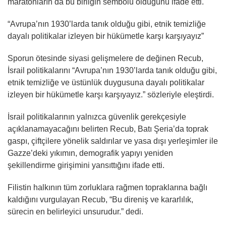
maratonların da bu birliğin sembolü olduğunu ifade etti.
“Avrupa’nın 1930’larda tanık olduğu gibi, etnik temizliğe
dayalı politikalar izleyen bir hükümetle karşı karşıyayız”
Sporun ötesinde siyasi gelişmelere de değinen Recub,
İsrail politikalarını “Avrupa’nın 1930’larda tanık olduğu gibi,
etnik temizliğe ve üstünlük duygusuna dayalı politikalar
izleyen bir hükümetle karşı karşıyayız.” sözleriyle eleştirdi.
İsrail politikalarının yalnızca güvenlik gerekçesiyle
açıklanamayacağını belirten Recub, Batı Şeria’da toprak
gaspı, çiftçilere yönelik saldırılar ve yasa dışı yerleşimler ile
Gazze’deki yıkımın, demografik yapıyı yeniden
şekillendirme girişimini yansıttığını ifade etti.
Filistin halkının tüm zorluklara rağmen topraklarına bağlı
kaldığını vurgulayan Recub, “Bu direniş ve kararlılık,
sürecin en belirleyici unsurudur.” dedi.