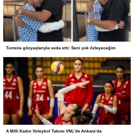
Torreira gözyaşlarıyla veda etti: Seni çok özleyeceğim
A Milli Kadın Voleybol Takımı VNL’de Ankara’da