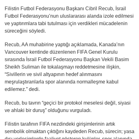
Filistin Futbol Federasyonu Başkanı Cibril Recub, İsrail
Futbol Federasyonu’nun uluslararası alanda izole edilmesi
ve yaptırımlara tabi tutulması için verdikleri mücadelenin
süreceğini söyledi.
Recub, AA muhabirine yaptığı açıklamada, Kanada’nın
Vancouver kentinde düzenlenen FIFA Genel Kurulu
sırasında İsrail Futbol Federasyonu Başkan Vekili Basim
Sheikh Suliman ile tokalaşmayı reddetmesine ilişkin,
“Sivillerin ve sivil altyapının hedef alınmasını
meşrulaştıranlarla spor alanında normalleşme kabul
edilemez.” dedi.
Recub, bu tavrın “geçici bir protokol meselesi değil, siyasi
ve ahlaki bir duruş” olduğunu vurguladı.
Filistin tarafının FIFA nezdindeki girişimlerinin artık
sembolik olmaktan çıktığını kaydeden Recub, sürecin; yasa
dışı yerleşimlerde faaliyet gösteren kulüpler, spor alanında