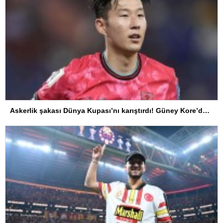
Askerlik şakası Dünya Kupası’nı karıştırdı! Güney Kore’den sert karar