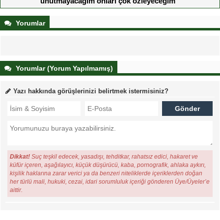
unutmayacağım onları çok özleyeceğim
Yorumlar
Yorumlar (Yorum Yapılmamış)
Yazı hakkında görüşlerinizi belirtmek istermisiniz?
Dikkat!
Suç teşkil edecek, yasadışı, tehditkar, rahatsız edici, hakaret ve
küfür içeren, aşağılayıcı, küçük düşürücü, kaba, pornografik, ahlaka aykırı,
kişilik haklarına zarar verici ya da benzeri niteliklerde içeriklerden doğan
her türlü mali, hukuki, cezai, idari sorumluluk içeriği gönderen Üye/Üyeler’e
aittir.