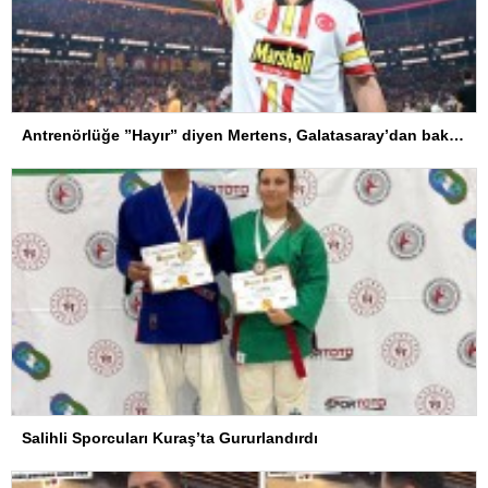
Antrenörlüğe ”Hayır” diyen Mertens, Galatasaray’dan bakın ne istedi
Salihli Sporcuları Kuraş’ta Gururlandırdı