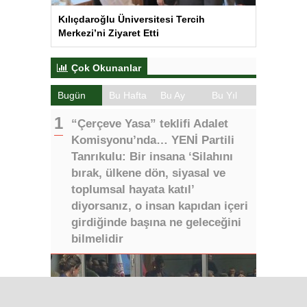
Kılıçdaroğlu Üniversitesi Tercih
Merkezi’ni Ziyaret Etti
Çok Okunanlar
Bugün
Bu Hafta
Bu Ay
Bu Yıl
“Çerçeve Yasa” teklifi Adalet
Komisyonu’nda… YENİ Partili
Tanrıkulu: Bir insana ‘Silahını
bırak, ülkene dön, siyasal ve
toplumsal hayata katıl’
diyorsanız, o insan kapıdan içeri
girdiğinde başına ne geleceğini
bilmelidir