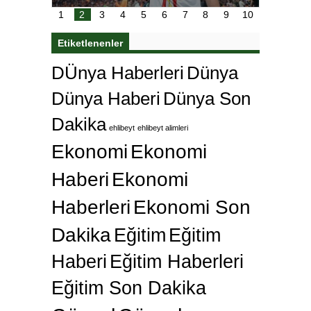
karar
Galatasaray’dan bakın ne istedi
1
2
3
4
5
6
7
8
9
10
Etiketlenenler
DÜnya Haberleri
Dünya
Dünya Haberi
Dünya Son
Dakika
ehlibeyt
ehlibeyt alimleri
Ekonomi
Ekonomi
Haberi
Ekonomi
Haberleri
Ekonomi Son
Dakika
Eğitim
Eğitim
Haberi
Eğitim Haberleri
Eğitim Son Dakika