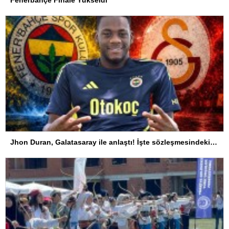
Jhon Duran, Galatasaray ile anlaştı! İşte sözleşmesindeki özel madde