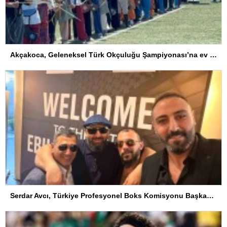
Akçakoca, Geleneksel Türk Okçuluğu Şampiyonası’na ev sahipliği yapıyor
Serdar Avcı, Türkiye Profesyonel Boks Komisyonu Başkanı Seçildi