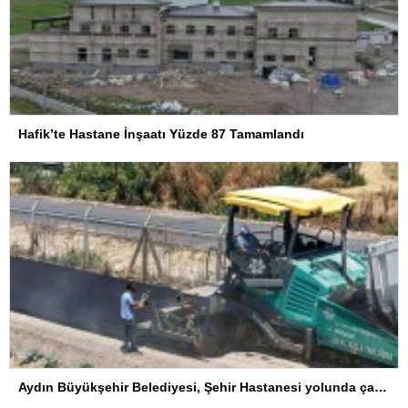
Hafik’te Hastane İnşaatı Yüzde 87 Tamamlandı
Aydın Büyükşehir Belediyesi, Şehir Hastanesi yolunda çalışmalarını sürdürüyor