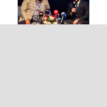
TİGAD’ın 13. Dijital Medya
Çalıştayı Iğdır’da başladı
Bakan Gürlek: Terörsüz Türkiye
süreci tamamlanmak üzere
Yapay zeka telifleri ve yıllar
sonra çözülen cinayetler: Ekrem
Teymur sordu, Bakan Gürlek
yanıtladı
Bakan Gürlek duyurdu: Sosyal
medya düzenlemesi geliyor