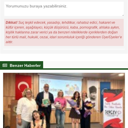
Dikkat!
Suç teşkil edecek, yasadışı, tehditkar, rahatsız edici, hakaret ve
küfür içeren, aşağılayıcı, küçük düşürücü, kaba, pornografik, ahlaka aykırı,
kişilik haklarına zarar verici ya da benzeri niteliklerde içeriklerden doğan
her türlü mali, hukuki, cezai, idari sorumluluk içeriği gönderen Üye/Üyeler’e
aittir.
Benzer Haberler