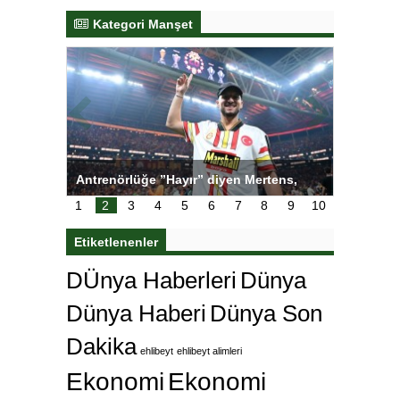
Kategori Manşet
tens,
Salihli Sporcuları Kuraş’ta Gururlandırdı
Torreira 
çok özle
1
2
3
4
5
6
7
8
9
10
Etiketlenenler
DÜnya Haberleri
Dünya
Dünya Haberi
Dünya Son
Dakika
ehlibeyt
ehlibeyt alimleri
Ekonomi
Ekonomi