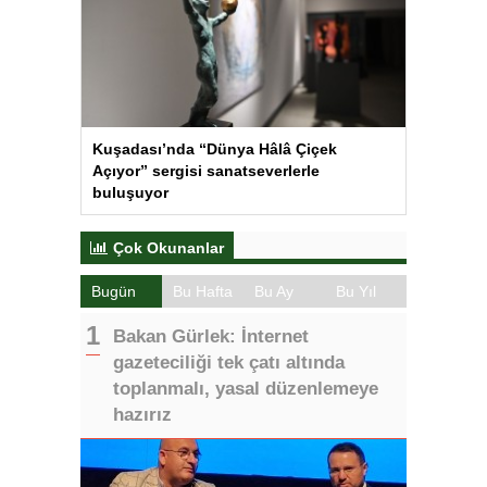
Kuşadası’nda “Dünya Hâlâ Çiçek
Açıyor” sergisi sanatseverlerle
buluşuyor
Çok Okunanlar
Bugün
Bu Hafta
Bu Ay
Bu Yıl
Bakan Gürlek: İnternet
gazeteciliği tek çatı altında
toplanmalı, yasal düzenlemeye
hazırız