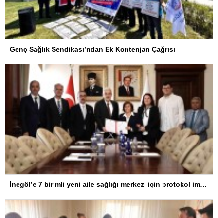
Genç Sağlık Sendikası’ndan Ek Kontenjan Çağrısı
İnegöl’e 7 birimli yeni aile sağlığı merkezi için protokol imzalandı