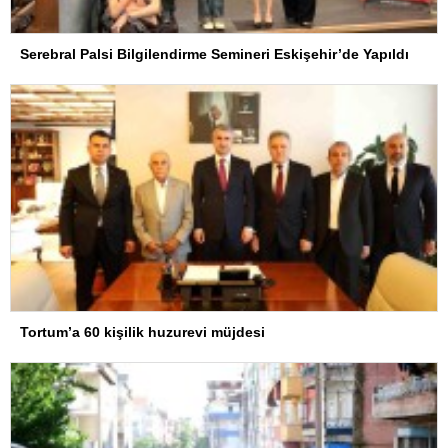
Serebral Palsi Bilgilendirme Semineri Eskişehir’de Yapıldı
Tortum’a 60 kişilik huzurevi müjdesi