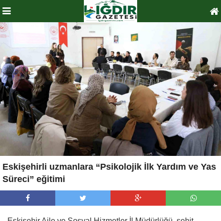
Eskişehirli uzmanlara “Psikolojik İlk Yardım ve Yas
Süreci” eğitimi
Eskişehir Aile ve Sosyal Hizmetler İl Müdürlüğü, şehit