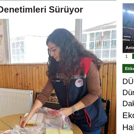
Denetimleri Sürüyor
ası’nı
Antrenörlüğe ”Hayır” diyen Mertens,
Sali
sert karar
Galatasaray’dan bakın ne istedi
1
Etik
DÜn
Dü
Da
Ek
Ha