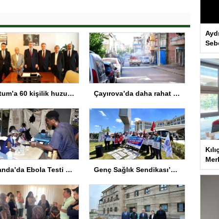
Ayd
Seb
Tortum’a 60 kişilik huzurevi müjdesi
Çayırova’da daha rahat bir yaz için vektörle mücadeleye hız verildi
Kılı
Merk
Uganda’da Ebola Testi Zorunluluğu Kaldırıldı
Genç Sağlık Sendikası’ndan Ek Kontenjan Çağrısı