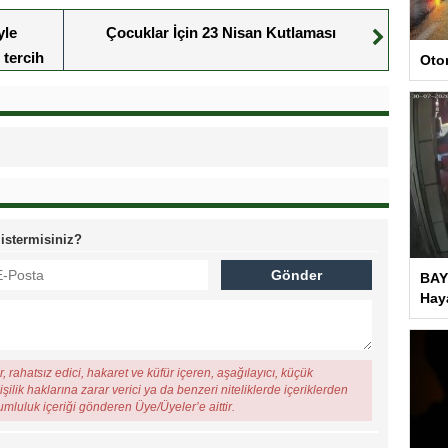
yle
Çocuklar İçin 23 Nisan Kutlaması
tercih
Oto
 istermisiniz?
BAY
Haya
, rahatsız edici, hakaret ve küfür içeren, aşağılayıcı, küçük
şilik haklarına zarar verici ya da benzeri niteliklerde içeriklerden
rumluluk içeriği gönderen Üye/Üyeler’e aittir.