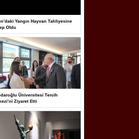
ın’daki Yangın Hayvan Tahliyesine
ep Oldu
çdaroğlu Üniversitesi Tercih
ezi’ni Ziyaret Etti