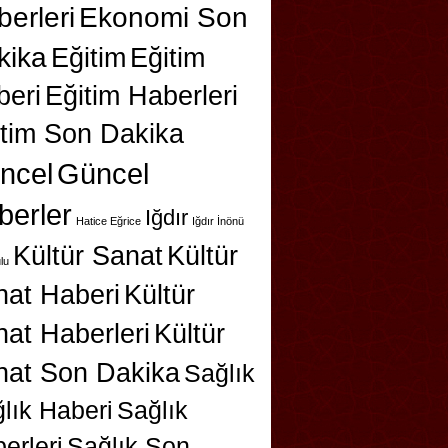
erleri
Ekonomi Son
kika
Eğitim
Eğitim
beri
Eğitim Haberleri
itim Son Dakika
ncel
Güncel
berler
Iğdır
Hatice Eğrice
Iğdır İnönü
Kültür Sanat
Kültür
lu
nat Haberi
Kültür
at Haberleri
Kültür
nat Son Dakika
Sağlık
lık Haberi
Sağlık
erleri
Sağlık Son