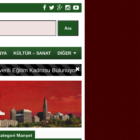
NYA
KÜLTÜR – SANAT
DİĞER
erili Eğitim Kadrosu Bulunuyor
ategori Manşet