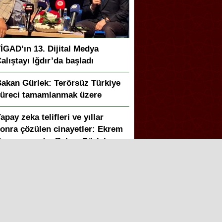
İGAD’ın 13. Dijital Medya
alıştayı Iğdır’da başladı
akan Gürlek: Terörsüz Türkiye
üreci tamamlanmak üzere
apay zeka telifleri ve yıllar
onra çözülen cinayetler: Ekrem
eymur sordu, Bakan Gürlek
anıtladı
akan Gürlek duyurdu: Sosyal
edya düzenlemesi geliyor