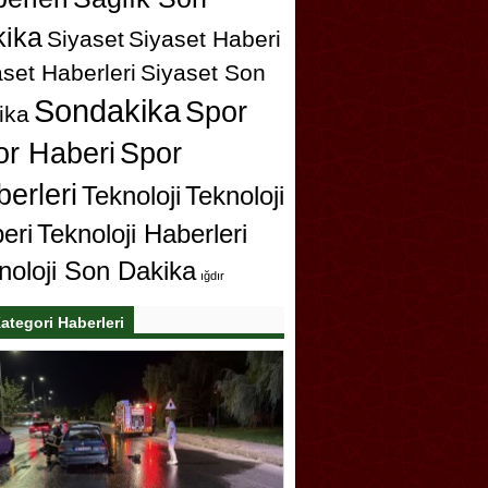
ika
Siyaset
Siyaset Haberi
set Haberleri
Siyaset Son
Sondakika
Spor
ika
or Haberi
Spor
erleri
Teknoloji
Teknoloji
eri
Teknoloji Haberleri
noloji Son Dakika
ığdır
ategori Haberleri