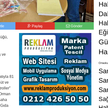
Hab
Da
Ha
tle
Paylaş
Gönder
Eğ
lüğü,
Gü
Ha
ş ve
Ortaoku
Sa
tıyla 81
San
Süt ve
Sa
oller”
 Orman
Sağ
 saha
 Gıda
Hab