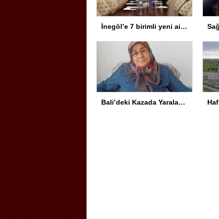
İnegöl’e 7 birimli yeni aile sağlığı merkezi için protokol imzalandı
Bali’deki Kazada Yaralanan Genç Türkiye’ye Getirildi