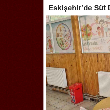
Eskişehir’de Süt 
oca, Geleneksel Türk Okçuluğu
Askerlik şakası Dünya Kup
yonası’na ev sahipliği yapıyor
karıştırdı! Güney Kore’den 