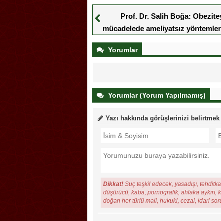
Prof. Dr. Salih Boğa: Obezite
mücadelede ameliyatsız yöntemler 
ediliyor
Yorumlar
Yorumlar (Yorum Yapılmamış)
Yazı hakkında görüşlerinizi belirtmek
Dikkat!
Suç teşkil edecek, yasadışı, tehditkar
düşürücü, kaba, pornografik, ahlaka aykırı, ki
doğan her türlü mali, hukuki, cezai, idari so