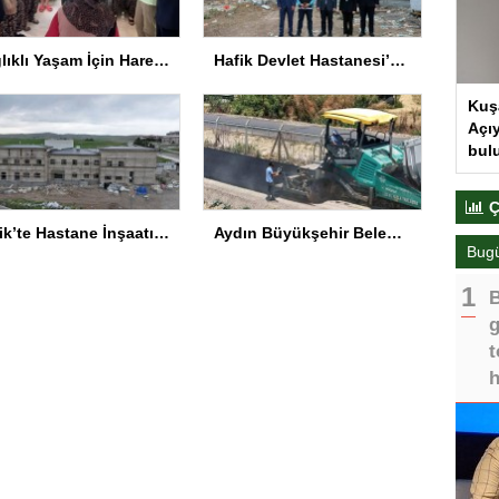
Sağlıklı Yaşam İçin Hareket Yaşı Testleri
Hafik Devlet Hastanesi’nde İnşaat Tamamlanıyor
Kuş
Açıy
bul
Ç
Hafik’te Hastane İnşaatı Yüzde 87 Tamamlandı
Aydın Büyükşehir Belediyesi, Şehir Hastanesi yolunda çalışmalarını sürdürüyor
Bug
B
g
t
h