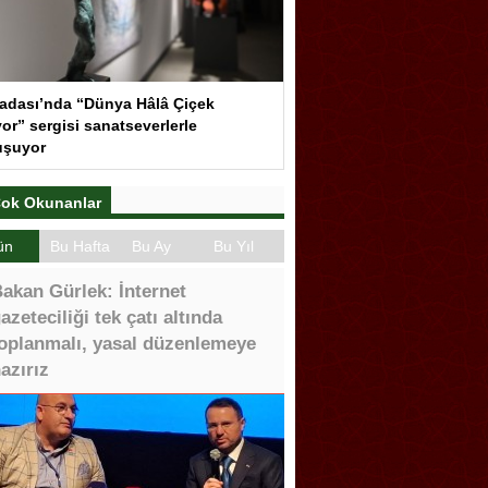
adası’nda “Dünya Hâlâ Çiçek
or” sergisi sanatseverlerle
uşuyor
ok Okunanlar
ün
Bu Hafta
Bu Ay
Bu Yıl
akan Gürlek: İnternet
azeteciliği tek çatı altında
oplanmalı, yasal düzenlemeye
azırız