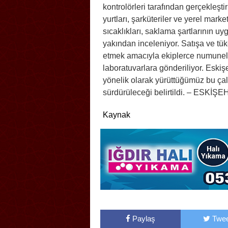
kontrolörleri tarafından gerçekleşti
yurtları, şarküteriler ve yerel marke
sıcaklıkları, saklama şartlarının uy
yakından inceleniyor. Satışa ve tü
etmek amacıyla ekiplerce numuneler
laboratuvarlara gönderiliyor. Eskişe
yönelik olarak yürüttüğümüz bu çalışm
sürdürüleceği belirtildi. – ESKİŞE
Kaynak
Paylaş
Twee