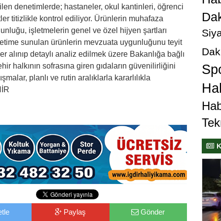
rilen denetimlerde; hastaneler, okul kantinleri, öğrenci
Dak
tler titizlikle kontrol ediliyor. Ürünlerin muhafaza
gunluğu, işletmelerin genel ve özel hijyen şartları
Siya
ketime sunulan ürünlerin mevzuata uygunluğunu teyit
Dak
 alınıp detaylı analiz edilmek üzere Bakanlığa bağlı
hir halkının sofrasına giren gıdaların güvenilirliğini
Sp
alar, planlı ve rutin aralıklarla kararlılıkla
Hab
HİR
Hab
Tek
K
tle
Paylaş
Gönder