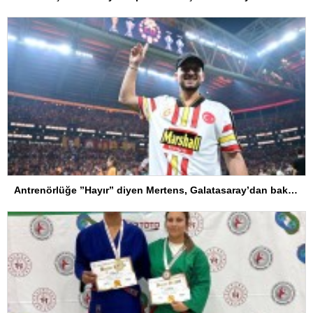
Antrenörlüğe ”Hayır” diyen Mertens, Galatasaray’dan bakın ne istedi