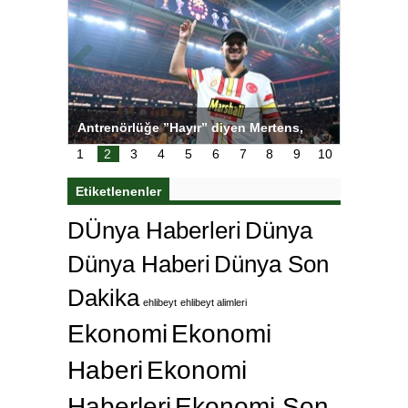
ı
Antrenörlüğe ”Hayır” diyen Mertens,
Salihli S
karar
Galatasaray’dan bakın ne istedi
1
2
3
4
5
6
7
8
9
10
Etiketlenenler
DÜnya Haberleri
Dünya
Dünya Haberi
Dünya Son
Dakika
ehlibeyt
ehlibeyt alimleri
Ekonomi
Ekonomi
Haberi
Ekonomi
Haberleri
Ekonomi Son