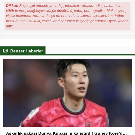
Dikkat!
Suç teşkil edecek, yasadışı, tehditkar, rahatsız edici, hakaret ve
küfür içeren, aşağılayıcı, küçük düşürücü, kaba, pornografik, ahlaka aykırı,
kişilik haklarına zarar verici ya da benzeri niteliklerde içeriklerden doğan
her türlü mali, hukuki, cezai, idari sorumluluk içeriği gönderen Üye/Üyeler’e
aittir.
Benzer Haberler
Askerlik şakası Dünya Kupası’nı karıştırdı! Güney Kore’den sert karar