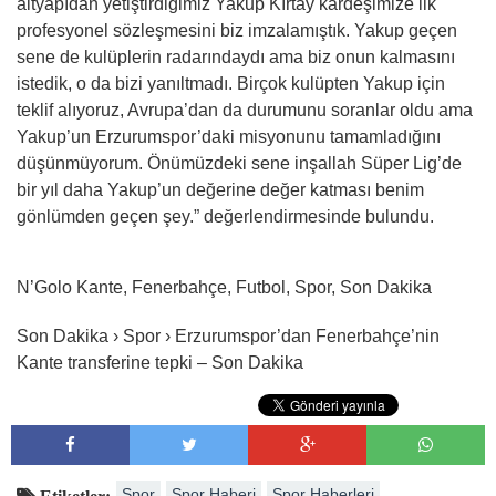
altyapıdan yetiştirdiğimiz Yakup Kırtay kardeşimize ilk
profesyonel sözleşmesini biz imzalamıştık. Yakup geçen
sene de kulüplerin radarındaydı ama biz onun kalmasını
istedik, o da bizi yanıltmadı. Birçok kulüpten Yakup için
teklif alıyoruz, Avrupa’dan da durumunu soranlar oldu ama
Yakup’un Erzurumspor’daki misyonunu tamamladığını
düşünmüyorum. Önümüzdeki sene inşallah Süper Lig’de
bir yıl daha Yakup’un değerine değer katması benim
gönlümden geçen şey.” değerlendirmesinde bulundu.
N’Golo Kante, Fenerbahçe, Futbol, Spor, Son Dakika
Son Dakika › Spor › Erzurumspor’dan Fenerbahçe’nin
Kante transferine tepki – Son Dakika
Spor
Spor Haberi
Spor Haberleri
Etiketler: