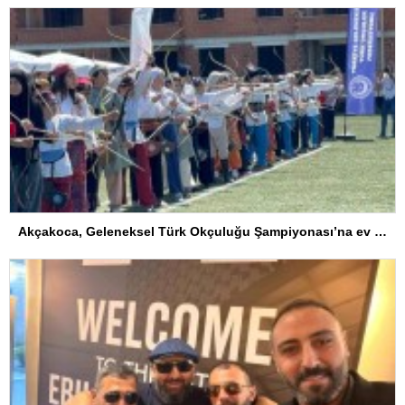
Akçakoca, Geleneksel Türk Okçuluğu Şampiyonası’na ev sahipliği yapıyor