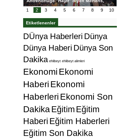
ı
Antrenörlüğe ”Hayır” diyen Mertens,
Salihli S
karar
Galatasaray’dan bakın ne istedi
1
2
3
4
5
6
7
8
9
10
Etiketlenenler
DÜnya Haberleri
Dünya
Dünya Haberi
Dünya Son
Dakika
ehlibeyt
ehlibeyt alimleri
Ekonomi
Ekonomi
Haberi
Ekonomi
Haberleri
Ekonomi Son
Dakika
Eğitim
Eğitim
Haberi
Eğitim Haberleri
Eğitim Son Dakika