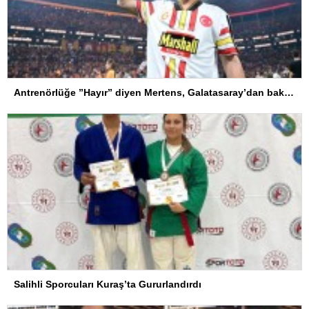
Antrenörlüğe ”Hayır” diyen Mertens, Galatasaray’dan bakın ne istedi
Salihli Sporcuları Kuraş’ta Gururlandırdı