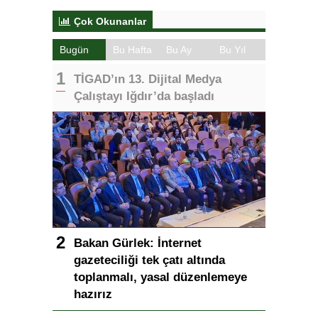
Çok Okunanlar
Bugün
Bu Hafta
Bu Ay
Bu Yıl
TİGAD’ın 13. Dijital Medya
Çalıştayı Iğdır’da başladı
Bakan Gürlek: İnternet
gazeteciliği tek çatı altında
toplanmalı, yasal düzenlemeye
hazırız