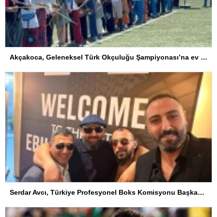
Akçakoca, Geleneksel Türk Okçuluğu Şampiyonası’na ev sahipliği yapıyor
Serdar Avcı, Türkiye Profesyonel Boks Komisyonu Başkanı Seçildi