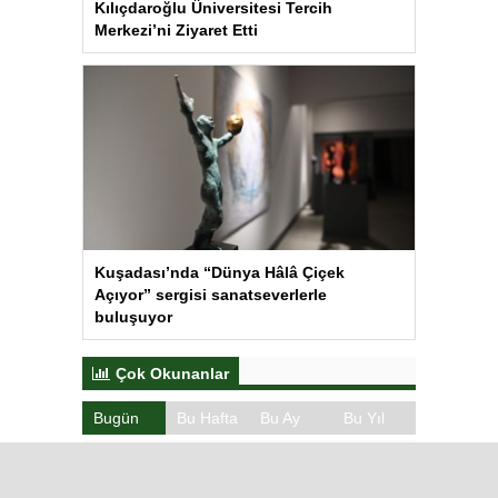
Kılıçdaroğlu Üniversitesi Tercih
Merkezi’ni Ziyaret Etti
Kuşadası’nda “Dünya Hâlâ Çiçek
Açıyor” sergisi sanatseverlerle
buluşuyor
Çok Okunanlar
Bugün
Bu Hafta
Bu Ay
Bu Yıl
Iğdır’da Koçbaşlı Mezarlık
Mirası