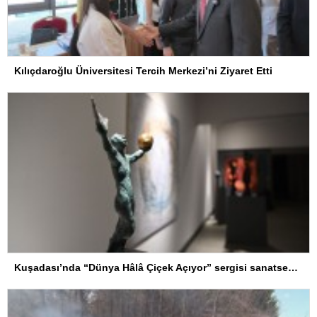
Kılıçdaroğlu Üniversitesi Tercih Merkezi’ni Ziyaret Etti
Kuşadası’nda “Dünya Hâlâ Çiçek Açıyor” sergisi sanatseverlerle buluşuyor