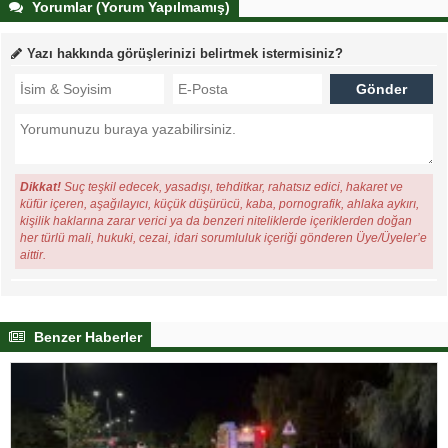
Yorumlar (Yorum Yapılmamış)
Yazı hakkında görüşlerinizi belirtmek istermisiniz?
Dikkat!
Suç teşkil edecek, yasadışı, tehditkar, rahatsız edici, hakaret ve
küfür içeren, aşağılayıcı, küçük düşürücü, kaba, pornografik, ahlaka aykırı,
kişilik haklarına zarar verici ya da benzeri niteliklerde içeriklerden doğan
her türlü mali, hukuki, cezai, idari sorumluluk içeriği gönderen Üye/Üyeler’e
aittir.
Benzer Haberler