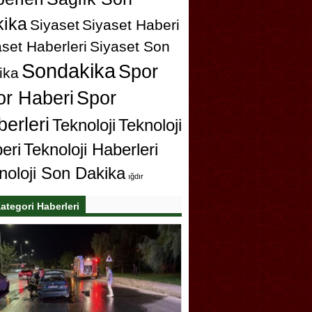
ika
Siyaset
Siyaset Haberi
set Haberleri
Siyaset Son
Sondakika
Spor
ika
or Haberi
Spor
erleri
Teknoloji
Teknoloji
eri
Teknoloji Haberleri
noloji Son Dakika
ığdır
ategori Haberleri