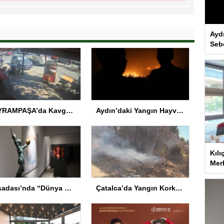
Ayd
Seb
BAYRAMPAŞA’da Kavga: Bir Kişi Hayatını Kaybetti
Aydın’daki Yangın Hayvan Tahliyesine Sebep Oldu
Kılı
Merk
Kuşadası’nda “Dünya Hâlâ Çiçek Açıyor” sergisi sanatseverlerle buluşuyor
Çatalca’da Yangın Korkuttu