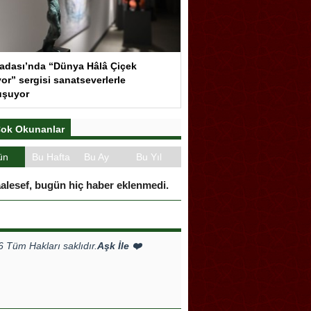
adası’nda “Dünya Hâlâ Çiçek
or” sergisi sanatseverlerle
uşuyor
ok Okunanlar
ün
Bu Hafta
Bu Ay
Bu Yıl
alesef, bugün hiç haber eklenmedi.
Tüm Hakları saklıdır.
Aşk İle ❤️