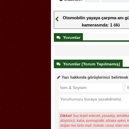
Otomobilin yayaya çarpma anı gü
kamerasında: 1 ölü
Yorumlar
Yorumlar (Yorum Yapılmamış)
Yazı hakkında görüşlerinizi belirtmek
Dikkat!
Suç teşkil edecek, yasadışı, tehditkar
düşürücü, kaba, pornografik, ahlaka aykırı, ki
doğan her türlü mali, hukuki, cezai, idari so