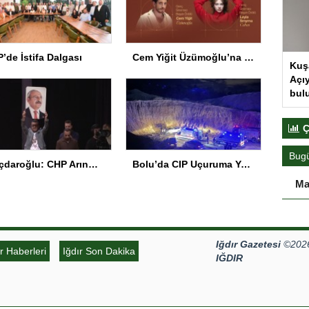
’de İstifa Dalgası
Cem Yiğit Üzümoğlu’na Genç Başarı Ödülü
Kuş
Açıy
bul
Ç
Bug
Kılıçdaroğlu: CHP Arınmak Zorunda
Bolu’da CIP Uçuruma Yuvarlandı: 2 Ölü, 1 Yaralı
Ma
Iğdır Gazetesi
©2026 
ır Haberleri
Iğdır Son Dakika
IĞDIR