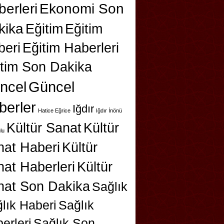
erleri
Ekonomi Son
kika
Eğitim
Eğitim
beri
Eğitim Haberleri
itim Son Dakika
ncel
Güncel
berler
Iğdır
Hatice Eğrice
Iğdır İnönü
Kültür Sanat
Kültür
lu
nat Haberi
Kültür
at Haberleri
Kültür
nat Son Dakika
Sağlık
lık Haberi
Sağlık
erleri
Sağlık Son