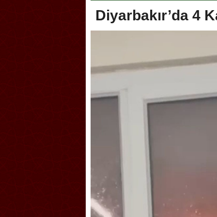
Diyarbakır’da 4 K
lik şakası Dünya Kupası’nı
Antrenörlüğe ”Hayır” diye
tırdı! Güney Kore’den sert karar
Galatasaray’dan bakın ne i