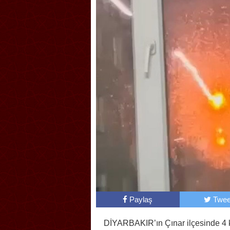
Paylaş
Twee
DİYARBAKIR’ın Çınar ilçesinde 4 k