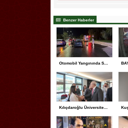
Benzer Haberler
Otomobil Yangınında Sürücü Yaralandı
Kılıçdaroğlu Üniversitesi Tercih Merkezi’ni Ziyaret Etti