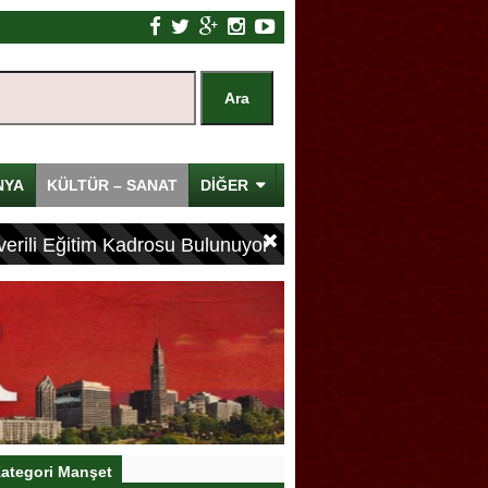
NYA
KÜLTÜR – SANAT
DİĞER
erili Eğitim Kadrosu Bulunuyor
ategori Manşet