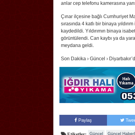
anlar cep telefonu kamerasına yans
Çınar ilçesine bağlı Cumhuriyet Ma
sırasında 4 katlı bir binaya yıldırım
kaydedildi. Yıldırımın binaya isabe
görüntülendi. Can kaybı ya da ya
meydana geldi.
Son Dakika › Güncel › Diyarbakır’d
Paylaş
Twee
Güncel
Güncel Haberl
Etiketler: