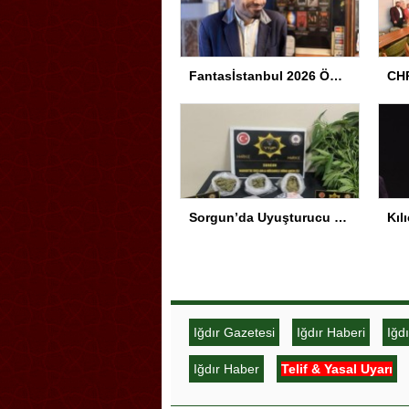
Fantasİstanbul 2026 Ödül Töreni Yapıldı
CHP
Sorgun’da Uyuşturucu Operasyonu
Iğdır Gazetesi
Iğdır Haberi
Iğd
Iğdır Haber
Telif & Yasal Uyarı