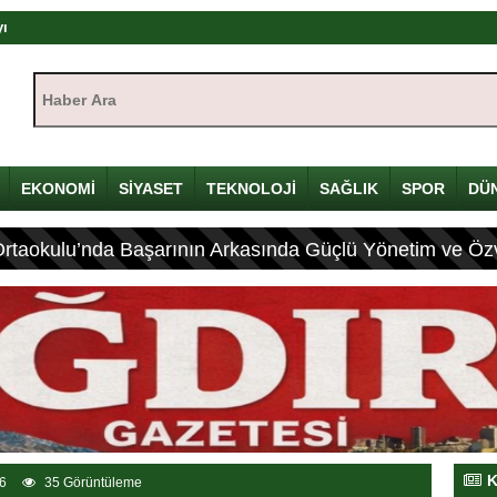
yı
çin Davulunu Kırdı
Haber Ara:
eleneksel Mirası
EKONOMİ
SİYASET
TEKNOLOJİ
SAĞLIK
SPOR
DÜ
ası: 4 Yaralı
Ortaokulu’nda Başarının Arkasında Güçlü Yönetim ve Özv
K
6
35 Görüntüleme