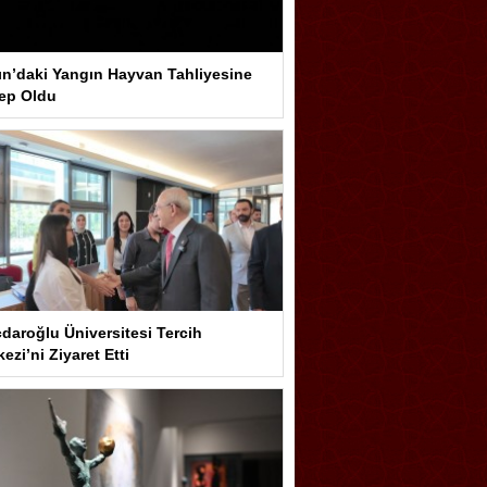
ın’daki Yangın Hayvan Tahliyesine
ep Oldu
çdaroğlu Üniversitesi Tercih
ezi’ni Ziyaret Etti