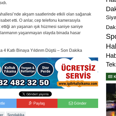
ıdı.
Dak
hallesi’nde akşam saatlerinde etkili olan sağanak
Siya
 isabet etti. O anlar, cep telefonu kamerasıyla
Dak
t ettiği an yaşanan ışık hüzmesi saniye saniye
ralanmanın yaşanmayan olayda binada hasar
Sp
Hab
a 4 Katlı Binaya Yıldırım Düştü – Son Dakika
Hab
Tek
K
tle
Paylaş
Gönder
er
Sondakika