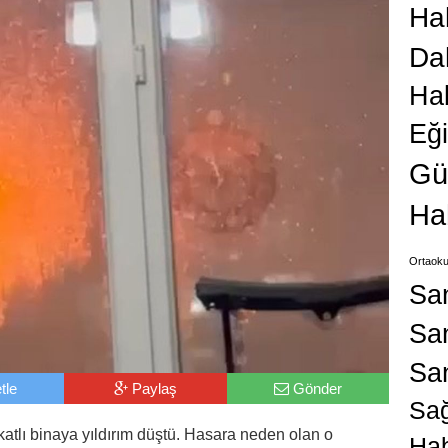
Hab
Da
Ha
Eğ
Gü
Ha
Ortaoku
Sa
San
Sa
tle
Paylaş
Gönder
Sağ
atlı binaya yıldırım düştü. Hasara neden olan o
Hab