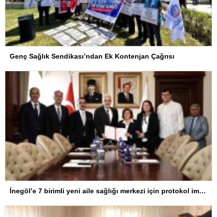
Genç Sağlık Sendikası’ndan Ek Kontenjan Çağrısı
İnegöl’e 7 birimli yeni aile sağlığı merkezi için protokol imzalandı