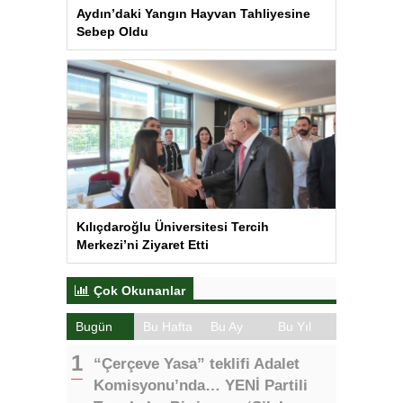
Aydın’daki Yangın Hayvan Tahliyesine
Sebep Oldu
Kılıçdaroğlu Üniversitesi Tercih
Merkezi’ni Ziyaret Etti
Çok Okunanlar
Bugün
Bu Hafta
Bu Ay
Bu Yıl
“Çerçeve Yasa” teklifi Adalet
Komisyonu’nda… YENİ Partili