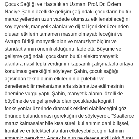
Çocuk Sağlığı ve Hastalıkları Uzmanı Prof. Dr. Özlem
Naciye Şahin özellikle gelişim çağındaki çocukların bu tür
maruziyetlerden uzun vadede olumsuz etkilenebileceğini
söyleyerek, manyetik alanlar ve dijital içerikler üzerinden
oluşan etkilerin tamamen masum olmayabileceğini ve
Avrupa Birliği manyetik alan ve maruziyet ölçüm ve
standartlarının önemli olduğunu ifade etti. Büyüme ve
gelişme çağındaki çocukların bu tür elektromanyetik
alanlara nasıl tepki verdiğinin kapsamlı çalışmalarla ortaya
konulması gerektiğini söyleyen Şahin, çocuk sağlığı
açısından teknolojinin etkilerinin ölçülebilir ve
denetlenebilir mekanizmalarla sistematize edilmesinin
önemine vurgu yaptı. Şahin, manyetik alanın, özellikle
büyümekte ve gelişmekte olan çocuklarda kognitif
fonksiyonlar üzerinde dramatik etkileri olabileceğini göz
önünde bulundurması gerektiğini de söyleyerek, “Saatlerce
maruz kalmasalar bile kısa süreli kullanımın dahi bilişsel,
frontal ve entelektüel alanları etkileyebileceğini tahmin
etmemiz gerekiyor. Ancak bunun ne derece etkili olduğunu