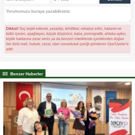
Dikkat!
Suç teşkil edecek, yasadışı, tehditkar, rahatsız edici, hakaret ve
küfür içeren, aşağılayıcı, küçük düşürücü, kaba, pornografik, ahlaka aykırı,
kişilik haklarına zarar verici ya da benzeri niteliklerde içeriklerden doğan
her türlü mali, hukuki, cezai, idari sorumluluk içeriği gönderen Üye/Üyeler’e
aittir.
Benzer Haberler