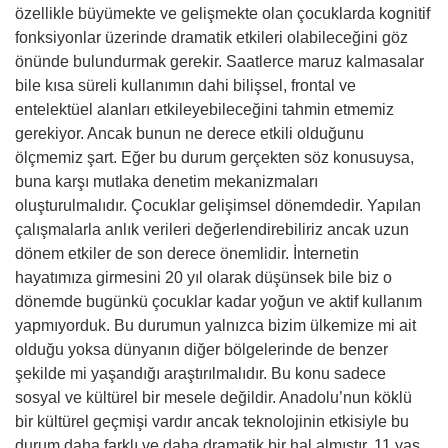
özellikle büyümekte ve gelişmekte olan çocuklarda kognitif
fonksiyonlar üzerinde dramatik etkileri olabileceğini göz
önünde bulundurmak gerekir. Saatlerce maruz kalmasalar
bile kısa süreli kullanımın dahi bilişsel, frontal ve
entelektüel alanları etkileyebileceğini tahmin etmemiz
gerekiyor. Ancak bunun ne derece etkili olduğunu
ölçmemiz şart. Eğer bu durum gerçekten söz konusuysa,
buna karşı mutlaka denetim mekanizmaları
oluşturulmalıdır. Çocuklar gelişimsel dönemdedir. Yapılan
çalışmalarla anlık verileri değerlendirebiliriz ancak uzun
dönem etkiler de son derece önemlidir. İnternetin
hayatımıza girmesini 20 yıl olarak düşünsek bile biz o
dönemde bugünkü çocuklar kadar yoğun ve aktif kullanım
yapmıyorduk. Bu durumun yalnızca bizim ülkemize mi ait
olduğu yoksa dünyanın diğer bölgelerinde de benzer
şekilde mi yaşandığı araştırılmalıdır. Bu konu sadece
sosyal ve kültürel bir mesele değildir. Anadolu’nun köklü
bir kültürel geçmişi vardır ancak teknolojinin etkisiyle bu
durum daha farklı ve daha dramatik bir hal almıştır. 11 yaş