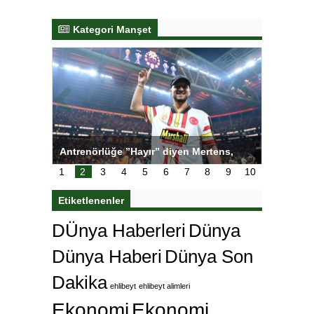
Kategori Manşet
tens,
Salihli Sporcuları Kuraş’ta Gururlandırdı
Torreira 
çok özle
1
2
3
4
5
6
7
8
9
10
Etiketlenenler
DÜnya Haberleri
Dünya
Dünya Haberi
Dünya Son
Dakika
ehlibeyt
ehlibeyt alimleri
Ekonomi
Ekonomi