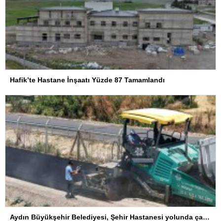
Hafik’te Hastane İnşaatı Yüzde 87 Tamamlandı
Aydın Büyükşehir Belediyesi, Şehir Hastanesi yolunda çalışmalarını sürdürüyor