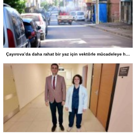
Çayırova’da daha rahat bir yaz için vektörle mücadeleye hız verildi