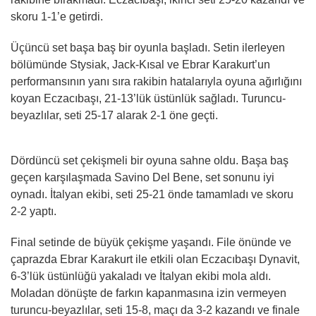
skoru 1-1’e getirdi.
Üçüncü set başa baş bir oyunla başladı. Setin ilerleyen
bölümünde Stysiak, Jack-Kısal ve Ebrar Karakurt’un
performansının yanı sıra rakibin hatalarıyla oyuna ağırlığını
koyan Eczacıbaşı, 21-13’lük üstünlük sağladı. Turuncu-
beyazlılar, seti 25-17 alarak 2-1 öne geçti.
Dördüncü set çekişmeli bir oyuna sahne oldu. Başa baş
geçen karşılaşmada Savino Del Bene, set sonunu iyi
oynadı. İtalyan ekibi, seti 25-21 önde tamamladı ve skoru
2-2 yaptı.
Final setinde de büyük çekişme yaşandı. File önünde ve
çaprazda Ebrar Karakurt ile etkili olan Eczacıbaşı Dynavit,
6-3’lük üstünlüğü yakaladı ve İtalyan ekibi mola aldı.
Moladan dönüşte de farkın kapanmasına izin vermeyen
turuncu-beyazlılar, seti 15-8, maçı da 3-2 kazandı ve finale