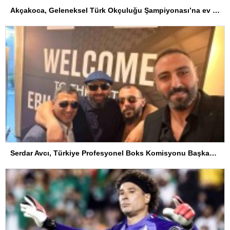
Akçakoca, Geleneksel Türk Okçuluğu Şampiyonası’na ev sahipliği yapıyor
Serdar Avcı, Türkiye Profesyonel Boks Komisyonu Başkanı Seçildi