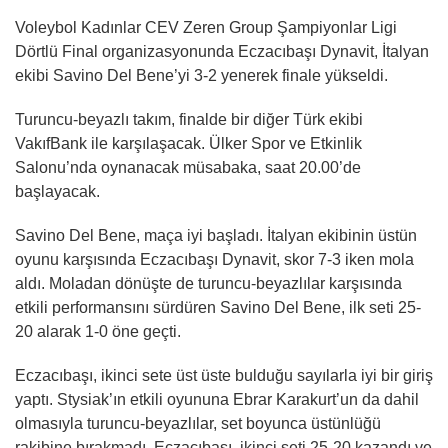
Voleybol Kadınlar CEV Zeren Group Şampiyonlar Ligi
Dörtlü Final organizasyonunda Eczacıbaşı Dynavit, İtalyan
ekibi Savino Del Bene’yi 3-2 yenerek finale yükseldi.
Turuncu-beyazlı takım, finalde bir diğer Türk ekibi
VakıfBank ile karşılaşacak. Ülker Spor ve Etkinlik
Salonu’nda oynanacak müsabaka, saat 20.00’de
başlayacak.
Savino Del Bene, maça iyi başladı. İtalyan ekibinin üstün
oyunu karşısında Eczacıbaşı Dynavit, skor 7-3 iken mola
aldı. Moladan dönüşte de turuncu-beyazlılar karşısında
etkili performansını sürdüren Savino Del Bene, ilk seti 25-
20 alarak 1-0 öne geçti.
Eczacıbaşı, ikinci sete üst üste bulduğu sayılarla iyi bir giriş
yaptı. Stysiak’ın etkili oyununa Ebrar Karakurt’un da dahil
olmasıyla turuncu-beyazlılar, set boyunca üstünlüğü
rakibine bırakmadı. Eczacıbaşı, ikinci seti 25-20 kazandı ve