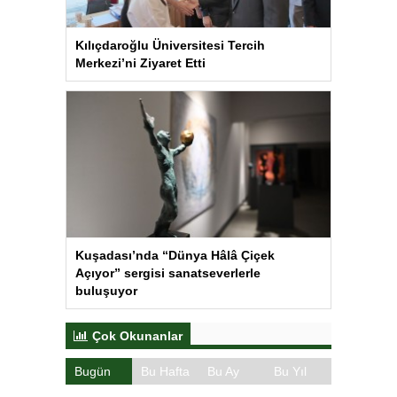
Kılıçdaroğlu Üniversitesi Tercih
Merkezi’ni Ziyaret Etti
Kuşadası’nda “Dünya Hâlâ Çiçek
Açıyor” sergisi sanatseverlerle
buluşuyor
Çok Okunanlar
Bugün
Bu Hafta
Bu Ay
Bu Yıl