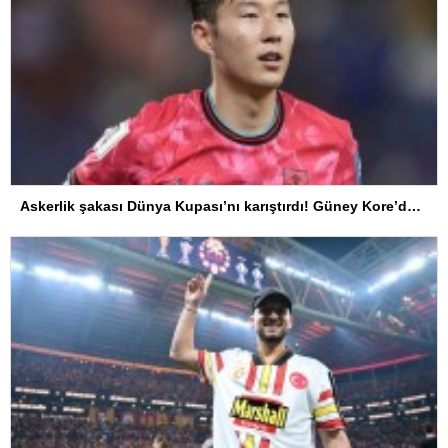
Askerlik şakası Dünya Kupası’nı karıştırdı! Güney Kore’den sert karar