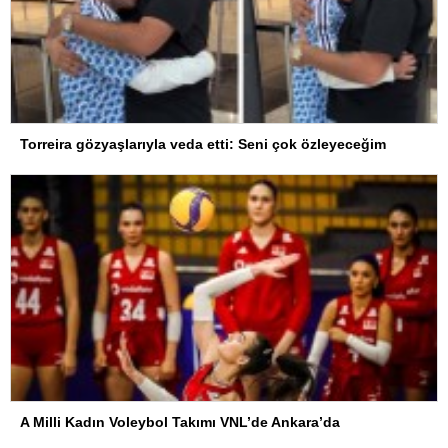
Torreira gözyaşlarıyla veda etti: Seni çok özleyeceğim
A Milli Kadın Voleybol Takımı VNL’de Ankara’da