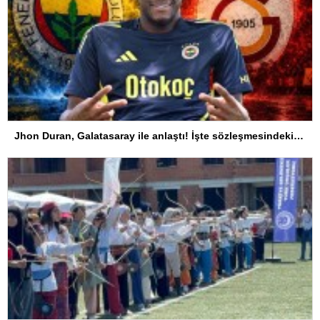
Jhon Duran, Galatasaray ile anlaştı! İşte sözleşmesindeki özel madde