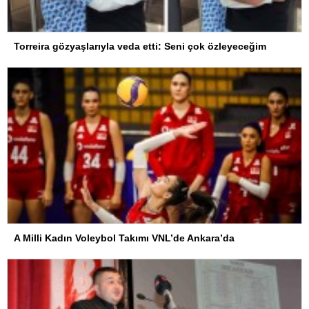
Torreira gözyaşlarıyla veda etti: Seni çok özleyeceğim
A Milli Kadın Voleybol Takımı VNL’de Ankara’da