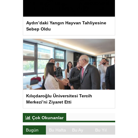
Aydın’daki Yangın Hayvan Tahliyesine
Sebep Oldu
Kılıçdaroğlu Üniversitesi Tercih
Merkezi’ni Ziyaret Etti
Çok Okunanlar
Bugün
Bu Hafta
Bu Ay
Bu Yıl