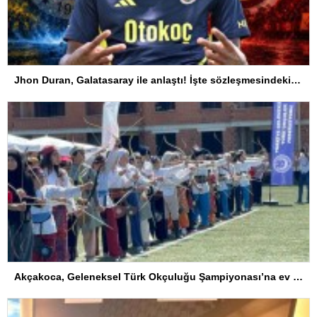
Jhon Duran, Galatasaray ile anlaştı! İşte sözleşmesindeki özel madde
Akçakoca, Geleneksel Türk Okçuluğu Şampiyonası’na ev sahipliği yapıyor