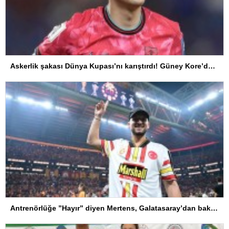
Askerlik şakası Dünya Kupası’nı karıştırdı! Güney Kore’den sert karar
Antrenörlüğe ”Hayır” diyen Mertens, Galatasaray’dan bakın ne istedi