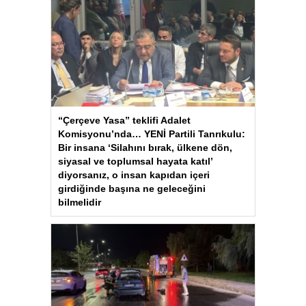
“Çerçeve Yasa” teklifi Adalet
Komisyonu’nda… YENİ Partili Tanrıkulu:
Bir insana ‘Silahını bırak, ülkene dön,
siyasal ve toplumsal hayata katıl’
diyorsanız, o insan kapıdan içeri
girdiğinde başına ne geleceğini
bilmelidir