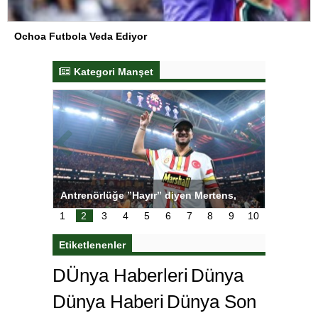
Ochoa Futbola Veda Ediyor
Kategori Manşet
ı
Antrenörlüğe ”Hayır” diyen Mertens,
Salihli S
karar
Galatasaray’dan bakın ne istedi
1
2
3
4
5
6
7
8
9
10
Etiketlenenler
DÜnya Haberleri
Dünya
Dünya Haberi
Dünya Son