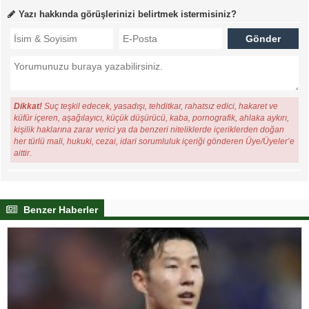
Yazı hakkında görüşlerinizi belirtmek istermisiniz?
Dikkat!
Suç teşkil edecek, yasadışı, tehditkar, rahatsız edici, hakaret ve
küfür içeren, aşağılayıcı, küçük düşürücü, kaba, pornografik, ahlaka aykırı,
kişilik haklarına zarar verici ya da benzeri niteliklerde içeriklerden doğan
her türlü mali, hukuki, cezai, idari sorumluluk içeriği gönderen Üye/Üyeler’e
aittir.
Benzer Haberler