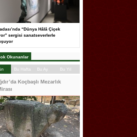
adası’nda “Dünya Hâlâ Çiçek
or” sergisi sanatseverlerle
uşuyor
ok Okunanlar
ün
Bu Hafta
Bu Ay
Bu Yıl
ğdır’da Koçbaşlı Mezarlık
irası