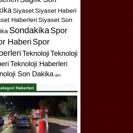
ika
Siyaset
Siyaset Haberi
set Haberleri
Siyaset Son
Sondakika
Spor
ika
or Haberi
Spor
erleri
Teknoloji
Teknoloji
eri
Teknoloji Haberleri
noloji Son Dakika
ığdır
ategori Haberleri