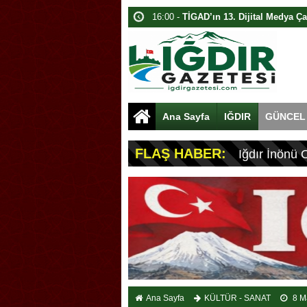
13:40 -
Ağrı Dağı’nda Bahar İzdüşü
10:40 -
Iğdır’da Dijital Medya Çalışta
13:40 -
Davulcu, Paraları Toplamak İ
15:40 -
Akyumak’ta Traktörde Yangın
15:00 -
Iğdır’da Traktör Yangını
Ana Sayfa
IĞDIR
GÜNCEL
09:40 -
Karabatak Kolyesi: Iğdır’ın G
16:00 -
Iğdır’da Dolandırıcılık: 1.8 Mi
FLAŞ HABER:
Iğdır İnönü 
09:40 -
Iğdır’da Kamuda İş Vaadiyle D
10:00 -
Iğdır’da Koçbaşlı Mezarlık Mi
Ana Sayfa
KÜLTÜR - SANAT
8 M