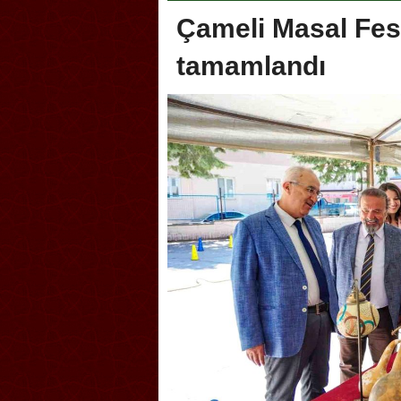
Çameli Masal Fest
tamamlandı
Akçakoca, Geleneksel Tür
Şampiyonası’na ev sahipliğ