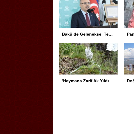
Bakü’de Geleneksel Tezhip ve Minyatür Sergisi Açıldı
‘Haymana Zarif Ak Yıldızı’ için Tür Koruma Eylem Planı hayata geçirildi