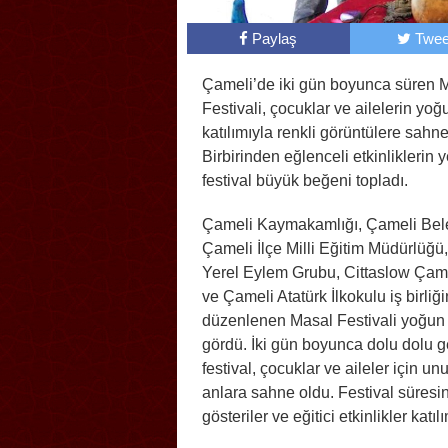
Paylaş
Twee
Çameli’de iki gün boyunca süren 
Festivali, çocuklar ve ailelerin yoğ
katılımıyla renkli görüntülere sahne
Birbirinden eğlenceli etkinliklerin y
festival büyük beğeni topladı.
Çameli Kaymakamlığı, Çameli Bele
Çameli İlçe Milli Eğitim Müdürlüğü
Yerel Eylem Grubu, Cittaslow Çame
ve Çameli Atatürk İlkokulu iş birliğ
düzenlenen Masal Festivali yoğun 
gördü. İki gün boyunca dolu dolu 
festival, çocuklar ve aileler için u
anlara sahne oldu. Festival süresinc
gösteriler ve eğitici etkinlikler kat