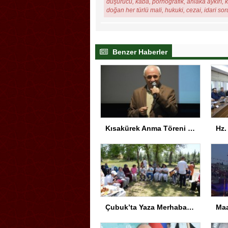
düşürücü, kaba, pornografik, ahlaka aykırı, ki
doğan her türlü mali, hukuki, cezai, idari so
Benzer Haberler
Kısakürek Anma Töreni Trabzon’da Yapıldı
Çubuk’ta Yaza Merhaba Etkinliği