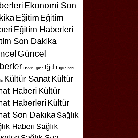
erleri
Ekonomi Son
kika
Eğitim
Eğitim
beri
Eğitim Haberleri
itim Son Dakika
ncel
Güncel
berler
Iğdır
Hatice Eğrice
Iğdır İnönü
Kültür Sanat
Kültür
lu
nat Haberi
Kültür
at Haberleri
Kültür
nat Son Dakika
Sağlık
lık Haberi
Sağlık
erleri
Sağlık Son