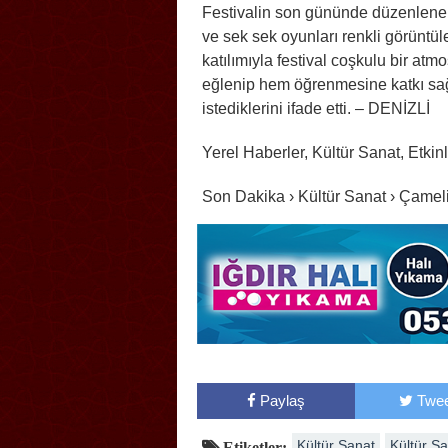
Festivalin son gününde düzenlene
ve sek sek oyunları renkli görüntül
katılımıyla festival coşkulu bir at
eğlenip hem öğrenmesine katkı sağl
istediklerini ifade etti. – DENİZLİ
Yerel Haberler, Kültür Sanat, Etkinl
Son Dakika › Kültür Sanat › Çamel
Paylaş
Twee
Kültür Sanat
Kültür S
Etiketler: