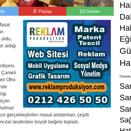
Hab
tle
Paylaş
Gönder
Da
Masal
Ha
un
Eğ
 oldu.
er aldığı
Gü
Ha
diyesi,
, Çameli
Ortaoku
li Ofisi
Sa
inde
ilgi
San
geçen
Sa
nutulmaz
e gerçekleştirilen masal anlatımları, çeşitli
Sağ
ılımcılar tarafından büyük beğeni topladı.
Hab