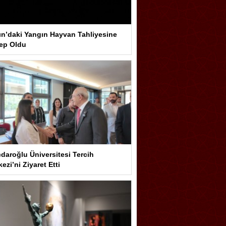
ın’daki Yangın Hayvan Tahliyesine
ep Oldu
çdaroğlu Üniversitesi Tercih
ezi’ni Ziyaret Etti