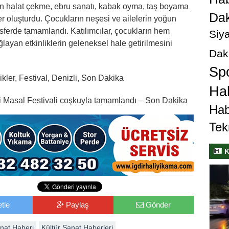
n halat çekme, ebru sanatı, kabak oyma, taş boyama
Dak
er oluşturdu. Çocukların neşesi ve ailelerin yoğun
mosferde tamamlandı. Katılımcılar, çocukların hem
Siya
ayan etkinliklerin geleneksel hale getirilmesini
Dak
Sp
ikler, Festival, Denizli, Son Dakika
Hab
i Masal Festivali coşkuyla tamamlandı – Son Dakika
Hab
Tek
K
tle
Paylaş
Gönder
anat Haberi
Kültür Sanat Haberleri