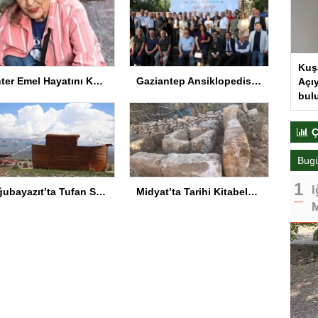
Kuş
Panter Emel Hayatını Kaybetti
Gaziantep Ansiklopedisi Tanıtıldı
Açıy
bul
Ç
Bug
I
Doğubayazıt’ta Tufan Sempozyumu
Midyat’ta Tarihi Kitabeler Bulundu
M