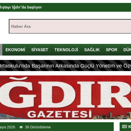
mü
yı
Haber Ara:
çin Davulunu Kırdı
EKONOMİ
SİYASET
TEKNOLOJİ
SAĞLIK
SPOR
DÜ
eleneksel Mirası
lyon Lira!
Ortaokulu’nda Başarının Arkasında Güçlü Yönetim ve Özv
olandırıcılık
rası
K
ayıs 2026
36 Görüntüleme