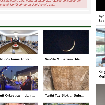
şilik haklarına zarar verici ya da benzeri niteliklerde içeriklerden
rumluluk içeriği gönderen Üye/Üyeler’e aittir.
Ayd
Seb
Hz. Nuh’u Anma Toplantısı Şırnak’ta
Van’da Muharrem Hilali ve Gezegenler Gökyüzünde Buluştu
Kılı
Merk
Maarif Orkestrası’ndan Keyifli Konser
Tarihi Taş Bloklar Bulundu