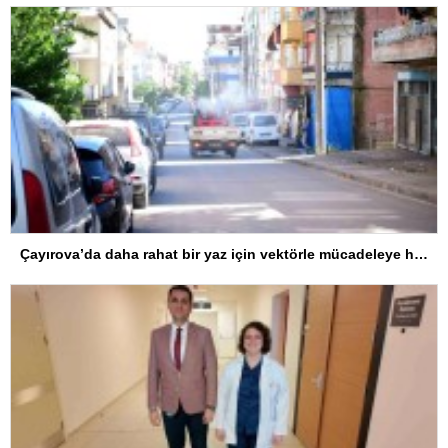
Çayırova’da daha rahat bir yaz için vektörle mücadeleye hız verildi