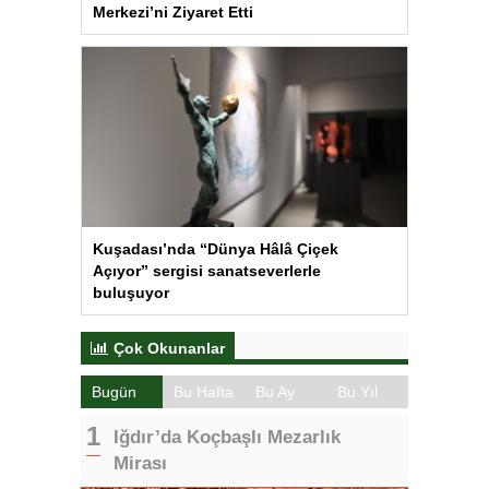
Merkezi’ni Ziyaret Etti
Kuşadası’nda “Dünya Hâlâ Çiçek
Açıyor” sergisi sanatseverlerle
buluşuyor
Çok Okunanlar
Bugün
Bu Hafta
Bu Ay
Bu Yıl
Iğdır’da Koçbaşlı Mezarlık
Mirası