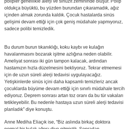
polipler genellikle alerji ve sinüzit zemininde oluşur. Polip
oldukça büyüktü, bu yüzden burundan çıkaramadık, ağız
içinden almak zorunda kaldık. Çocuk hastalarda sinüs
gelişimi devam ettiği için çok geniş müdahale yapmıyoruz,
sadece polibi temizledik.
Bu durum burun tıkanıklığı, koku kaybı ve kulağın
havalanmasını bozarak işitme azlığına neden olabilir.
Ameliyat sonrası iki gün tampon kalacak, ardından
hastamızın hızla düzelmesini bekliyoruz. Tekrar etmemesi
için de uzun süreli alerji tedavisi uygulayacağız.
Yetişkinlerde sinüs içini daha kapsamlı temizleriz ancak
çocuklarda büyüme devam ettiği için sınırlı müdahale tercih
ediyoruz. Deprem sonrası artan toz oranı da bu tür vakaları
tetikleyebilir. Bu nedenle hastaya uzun süreli alerji tedavisi
planladık” diye konuştu.
Anne Mediha Eliaçık ise, “Biz aslında birkaç doktora
normal bir kulak ağrısı diye gitmiştik. Sonradan