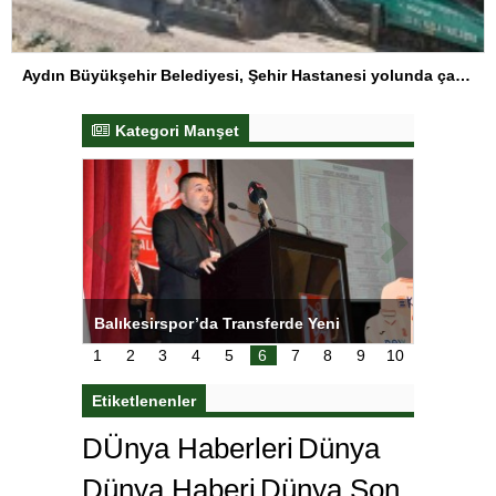
Aydın Büyükşehir Belediyesi, Şehir Hastanesi yolunda çalışmalarını sürdürüyor
Kategori Manşet
NL’de
Balıkesirspor’da Transferde Yeni
Yeşilay’
Yaklaşım
1
2
3
4
5
6
7
8
9
10
Etiketlenenler
DÜnya Haberleri
Dünya
Dünya Haberi
Dünya Son