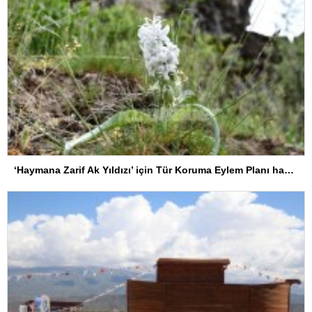
‘Haymana Zarif Ak Yıldızı’ için Tür Koruma Eylem Planı hayata geçirildi