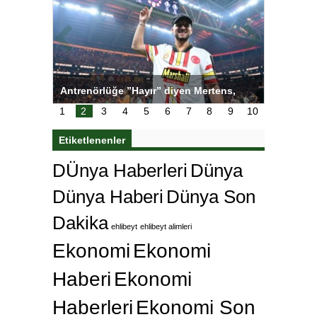
ı
Antrenörlüğe ”Hayır” diyen Mertens,
Salihli S
karar
Galatasaray’dan bakın ne istedi
1
2
3
4
5
6
7
8
9
10
Etiketlenenler
DÜnya Haberleri
Dünya
Dünya Haberi
Dünya Son
Dakika
ehlibeyt
ehlibeyt alimleri
Ekonomi
Ekonomi
Haberi
Ekonomi
Haberleri
Ekonomi Son