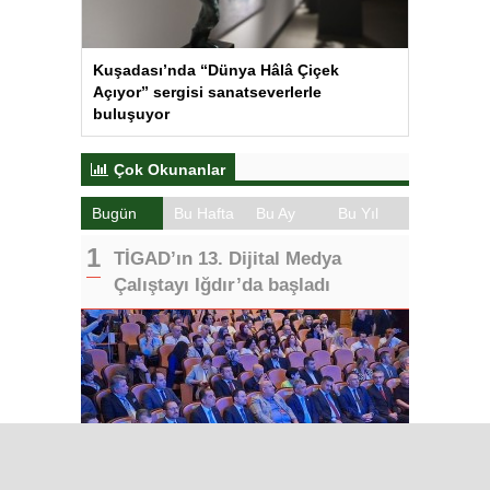
Kuşadası’nda “Dünya Hâlâ Çiçek
Açıyor” sergisi sanatseverlerle
buluşuyor
Çok Okunanlar
Bugün
Bu Hafta
Bu Ay
Bu Yıl
TİGAD’ın 13. Dijital Medya
Çalıştayı Iğdır’da başladı