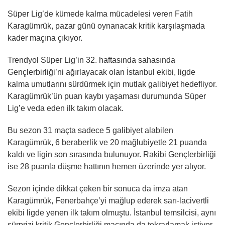
Süper Lig’de kümede kalma mücadelesi veren Fatih
Karagümrük, pazar günü oynanacak kritik karşılaşmada
kader maçına çıkıyor.
Trendyol Süper Lig’in 32. haftasında sahasında
Gençlerbirliği’ni ağırlayacak olan İstanbul ekibi, ligde
kalma umutlarını sürdürmek için mutlak galibiyet hedefliyor.
Karagümrük’ün puan kaybı yaşaması durumunda Süper
Lig’e veda eden ilk takım olacak.
Bu sezon 31 maçta sadece 5 galibiyet alabilen
Karagümrük, 6 beraberlik ve 20 mağlubiyetle 21 puanda
kaldı ve ligin son sırasında bulunuyor. Rakibi Gençlerbirliği
ise 28 puanla düşme hattının hemen üzerinde yer alıyor.
Sezon içinde dikkat çeken bir sonuca da imza atan
Karagümrük, Fenerbahçe’yi mağlup ederek sarı-lacivertli
ekibi ligde yenen ilk takım olmuştu. İstanbul temsilcisi, aynı
sürprizi kritik Gençlerbirliği maçında da tekrarlamak istiyor.