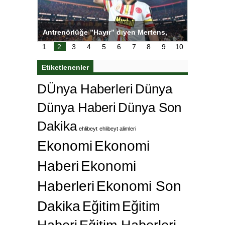
tens,
Salihli Sporcuları Kuraş’ta Gururlandırdı
Torreira 
çok özle
1
2
3
4
5
6
7
8
9
10
Etiketlenenler
DÜnya Haberleri
Dünya
Dünya Haberi
Dünya Son
Dakika
ehlibeyt
ehlibeyt alimleri
Ekonomi
Ekonomi
Haberi
Ekonomi
Haberleri
Ekonomi Son
Dakika
Eğitim
Eğitim