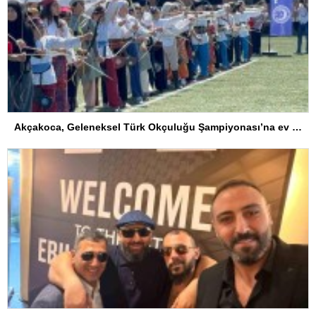
Akçakoca, Geleneksel Türk Okçuluğu Şampiyonası’na ev sahipliği yapıyor