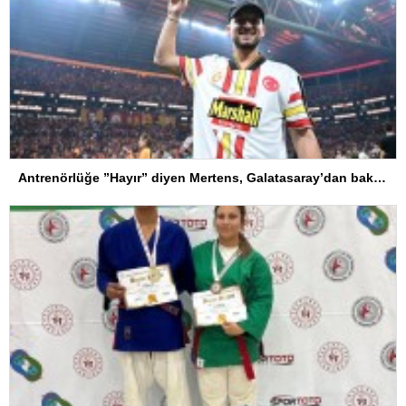
Antrenörlüğe ”Hayır” diyen Mertens, Galatasaray’dan bakın ne istedi