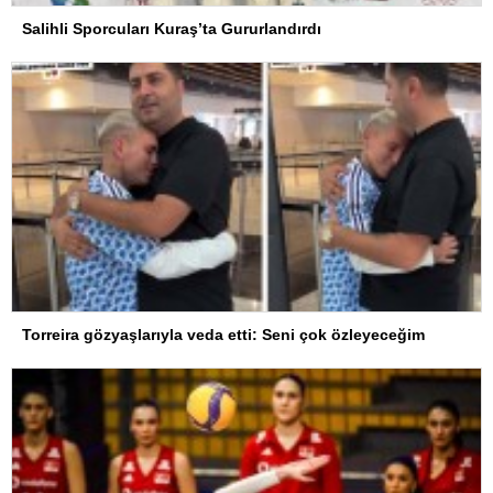
Salihli Sporcuları Kuraş’ta Gururlandırdı
Torreira gözyaşlarıyla veda etti: Seni çok özleyeceğim