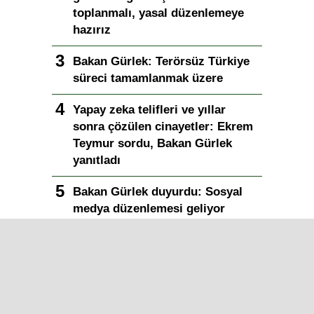
toplanmalı, yasal düzenlemeye
hazırız
Bakan Gürlek: Terörsüz Türkiye
süreci tamamlanmak üzere
Yapay zeka telifleri ve yıllar
sonra çözülen cinayetler: Ekrem
Teymur sordu, Bakan Gürlek
yanıtladı
Bakan Gürlek duyurdu: Sosyal
medya düzenlemesi geliyor
Iğdır Gazetesi
Iğdır Haberi
Iğdır Haberleri
Iğdır Son Dakika
Iğdır Haber
Telif & Yasal Uyarı