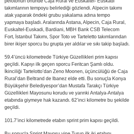
pelotonun önünde Caja Rural ve Euskaltel- Euskadi
takımlarının tempoyu belirlediği gözlendi. Alpecin takımı
atak yaparak öndeki grubu yakalama adına tempo
yapmaya başladı. Aralarında Astana, Alpecin, Caja Rural,
Euskaltel-Euskadi, Bardiani, MBH Bank CSB Telecom
Fort, İstanbul Takımı, Spor Toto ve Tarteletto takımlarından
birer ikişer sporcu bu grupta yer aldılar ve sıkı takip başladı.
59.4’üncü kilometrede Türkiye Güzellikleri prim kapısı
geçildi. Kapıyı ilk geçen sporcu Feritcan Şamlı oldu.
İkinciliği Tartelotto’dan Zeno Moonen, üçüncülüğü de Caja
Rural’dan Beltrand de Ibanez elde etti. Bu sonuçla Konya
Büyükşehir Belediyespor’dan Mustafa Tarakçı Türkiye
Güzellikleri Mayosunu korudu ve yarınki Antalya-Antalya
etabında giymeye hak kazandı. 62’inci kilometre bu şekilde
geçildi.
101.7’inci kilometrede etabın sprint prim kapısı geçildi.
Bu sonuçla Sprint Mayosu yine Turun ilk iki etabını