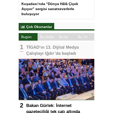
Kuşadası’nda “Dünya Hâlâ Çiçek
Açıyor” sergisi sanatseverlerle
buluşuyor
Çok Okunanlar
Bugün
Bu Hafta
Bu Ay
Bu Yıl
TİGAD’ın 13. Dijital Medya
Çalıştayı Iğdır’da başladı
Bakan Gürlek: İnternet
gazeteciliği tek çatı altında