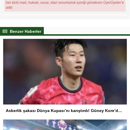
her türlü mali, hukuki, cezai, idari sorumluluk içeriği gönderen Üye/Üyeler’e
aittir.
Benzer Haberler
Askerlik şakası Dünya Kupası’nı karıştırdı! Güney Kore’den sert karar