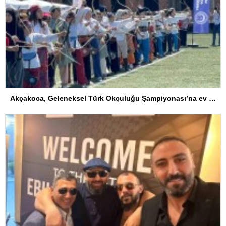
Akçakoca, Geleneksel Türk Okçuluğu Şampiyonası’na ev sahipliği yapıyor