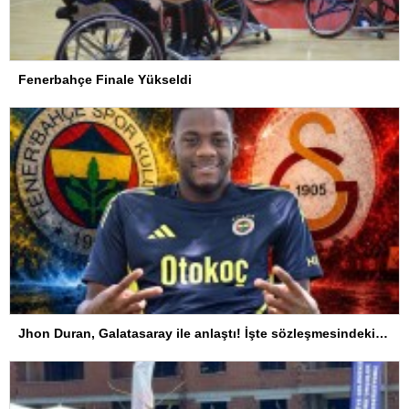
Fenerbahçe Finale Yükseldi
Jhon Duran, Galatasaray ile anlaştı! İşte sözleşmesindeki özel madde