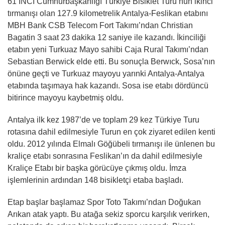
61’İNCİ Cumhurbaşkanlığı Türkiye Bisiklet Turu’nun ikinci
tırmanışı olan 127.9 kilometrelik Antalya-Feslikan etabını
MBH Bank CSB Telecom Fort Takımı’ndan Christian
Bagatin 3 saat 23 dakika 12 saniye ile kazandı. İkinciliği
etabın yeni Turkuaz Mayo sahibi Caja Rural Takımı’ndan
Sebastian Berwick elde etti. Bu sonuçla Berwıck, Sosa’nın
önüne geçti ve Turkuaz mayoyu yarınki Antalya-Antalya
etabında taşımaya hak kazandı. Sosa ise etabı dördüncü
bitirince mayoyu kaybetmiş oldu.
Antalya ilk kez 1987’de ve toplam 29 kez Türkiye Turu
rotasına dahil edilmesiyle Turun en çok ziyaret edilen kenti
oldu. 2012 yılında Elmalı Göğübeli tırmanışı ile ünlenen bu
kraliçe etabı sonrasına Feslikan’ın da dahil edilmesiyle
Kraliçe Etabı bir başka görücüye çıkmış oldu. İmza
işlemlerinin ardından 148 bisikletçi etaba başladı.
Etap başlar başlamaz Spor Toto Takımı’ndan Doğukan
Arıkan atak yaptı. Bu atağa sekiz sporcu karşılık verirken,