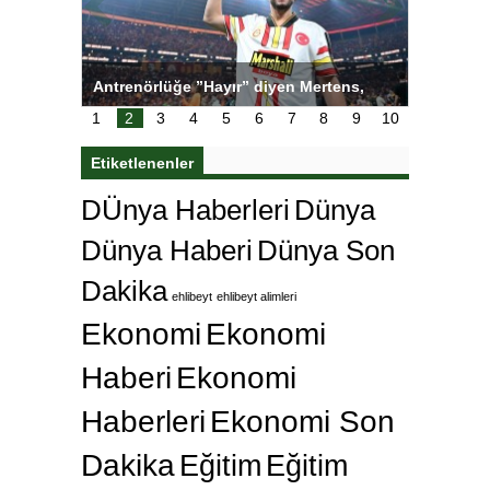
 ”Hayır” diyen Mertens,
Salihli Sporcuları Kuraş’ta Gururla
dan bakın ne istedi
1
2
3
4
5
6
7
8
9
10
Etiketlenenler
DÜnya Haberleri
Dünya
Dünya Haberi
Dünya Son
Dakika
ehlibeyt
ehlibeyt alimleri
Ekonomi
Ekonomi
Haberi
Ekonomi
Haberleri
Ekonomi Son
Dakika
Eğitim
Eğitim