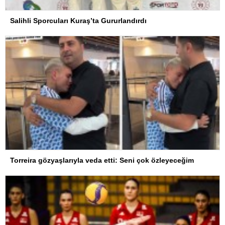
Salihli Sporcuları Kuraş’ta Gururlandırdı
Torreira gözyaşlarıyla veda etti: Seni çok özleyeceğim