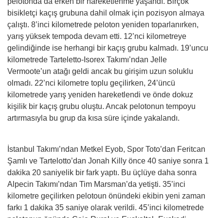
pelotonda da erken bir hareketlenme yaşandı. Birçok
bisikletçi kaçış grubuna dahil olmak için pozisyon almaya
çalıştı. 8’inci kilometrede peloton yeniden toparlanırken,
yarış yüksek tempoda devam etti. 12’nci kilometreye
gelindiğinde ise herhangi bir kaçış grubu kalmadı. 19’uncu
kilometrede Tarteletto-Isorex Takımı’ndan Jelle
Vermoote’un atağı geldi ancak bu girişim uzun soluklu
olmadı. 22’nci kilometre toplu geçilirken, 24’üncü
kilometrede yarış yeniden hareketlendi ve önde dokuz
kişilik bir kaçış grubu oluştu. Ancak pelotonun tempoyu
artırmasıyla bu grup da kısa süre içinde yakalandı.
İstanbul Takımı’ndan Metkel Eyob, Spor Toto’dan Feritcan
Şamlı ve Tartelotto’dan Jonah Killy önce 40 saniye sonra 1
dakika 20 saniyelik bir fark yaptı. Bu üçlüye daha sonra
Alpecin Takımı’ndan Tim Marsman’da yetişti. 35’inci
kilometre geçilirken pelotoun önündeki ekibin yeni zaman
farkı 1 dakika 35 saniye olarak verildi. 45’inci kilometrede