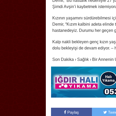
Demir, “Bu hastalık nedeniyle 27 y
Şimdi Avşin’i kaybetmek istemiyor
Kızının yaşamını sürdürebilmesi iç
Demir, “Kızım kalbini adeta elinde t
hastanedeyiz. Durumu her geçen gü
Kalp nakli bekleyen genç kızın y
dolu bekleyişi de devam ediyor. 
Son Dakika › Sağlık › Bir Anneni
Paylaş
Twee