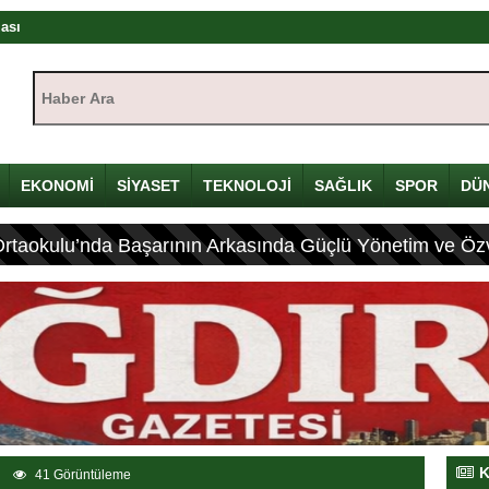
rası
ıştayı Iğdır’da başlıyor
Haber Ara:
mü
yı
çin Davulunu Kırdı
EKONOMİ
SİYASET
TEKNOLOJİ
SAĞLIK
SPOR
DÜ
Ortaokulu’nda Başarının Arkasında Güçlü Yönetim ve Özv
eleneksel Mirası
ası: 4 Yaralı
K
41 Görüntüleme