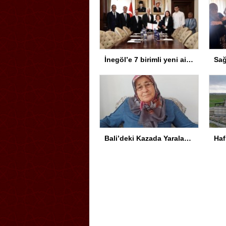
İnegöl’e 7 birimli yeni aile sağlığı merkezi için protokol imzalandı
Bali’deki Kazada Yaralanan Genç Türkiye’ye Getirildi