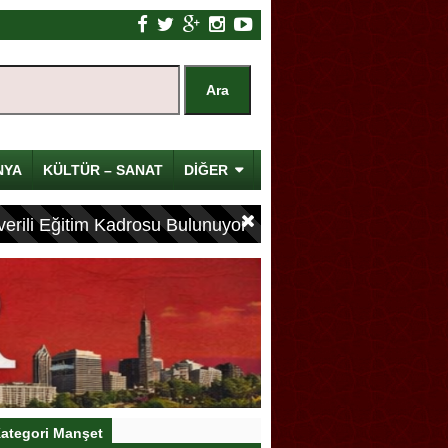
NYA
KÜLTÜR – SANAT
DİĞER
erili Eğitim Kadrosu Bulunuyor
ategori Manşet