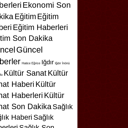
erleri
Ekonomi Son
kika
Eğitim
Eğitim
beri
Eğitim Haberleri
itim Son Dakika
ncel
Güncel
berler
Iğdır
Hatice Eğrice
Iğdır İnönü
Kültür Sanat
Kültür
lu
nat Haberi
Kültür
at Haberleri
Kültür
nat Son Dakika
Sağlık
lık Haberi
Sağlık
erleri
Sağlık Son