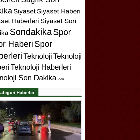
ika
Siyaset
Siyaset Haberi
set Haberleri
Siyaset Son
Sondakika
Spor
ika
or Haberi
Spor
erleri
Teknoloji
Teknoloji
eri
Teknoloji Haberleri
noloji Son Dakika
ığdır
ategori Haberleri