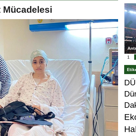
 Mücadelesi
ası’nı
Antrenörlüğe ”Hayır” diyen Mertens,
Sali
sert karar
Galatasaray’dan bakın ne istedi
1
Etik
DÜn
Dü
Da
Ek
Ha