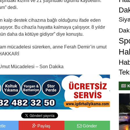
aşındaki kızımı ve 21 yaşındaki oğlumu kaybettim.
um” dedi.
Dak
Siya
in kalp destek cihazına bağlı olduğunu ifade eden
aşıyor. Bu cihazla hayatta kalmaya çalışıyor. 8 yıldır
Dak
n daha da kötüye gidiyor” diye konuştu.
Sp
aşam mücadelesi sürerken, anne Ferah Demir’in umut
Hab
– HAKKARİ
Hab
n Umut Mücadelesi – Son Dakika
Tek
K
tle
Paylaş
Gönder