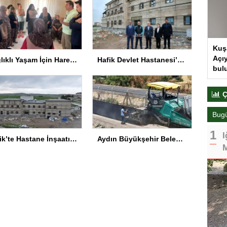
Kuş
Açıy
Sağlıklı Yaşam İçin Hareket Yaşı Testleri
Hafik Devlet Hastanesi’nde İnşaat Tamamlanıyor
bul
Ç
Bug
I
Hafik’te Hastane İnşaatı Yüzde 87 Tamamlandı
Aydın Büyükşehir Belediyesi, Şehir Hastanesi yolunda çalışmalarını sürdürüyor
M