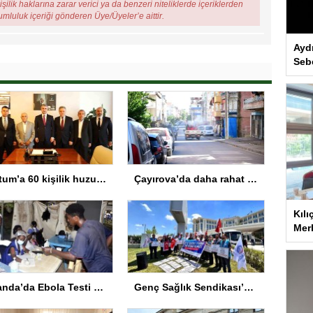
şilik haklarına zarar verici ya da benzeri niteliklerde içeriklerden
rumluluk içeriği gönderen Üye/Üyeler’e aittir.
Ayd
Seb
Tortum’a 60 kişilik huzurevi müjdesi
Çayırova’da daha rahat bir yaz için vektörle mücadeleye hız verildi
Kılı
Merk
Uganda’da Ebola Testi Zorunluluğu Kaldırıldı
Genç Sağlık Sendikası’ndan Ek Kontenjan Çağrısı