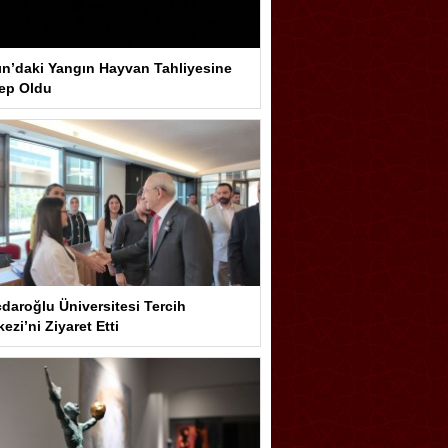
ın’daki Yangın Hayvan Tahliyesine
ep Oldu
çdaroğlu Üniversitesi Tercih
ezi’ni Ziyaret Etti