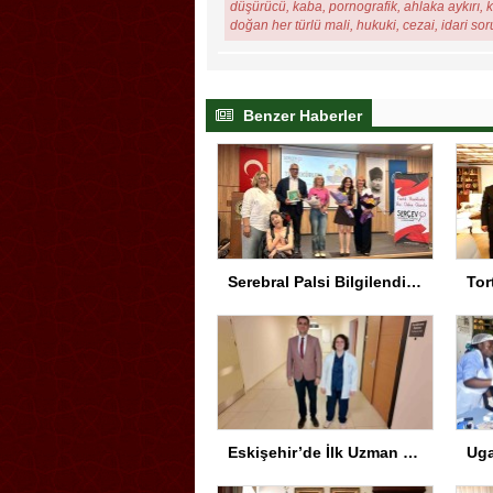
düşürücü, kaba, pornografik, ahlaka aykırı, ki
doğan her türlü mali, hukuki, cezai, idari so
Benzer Haberler
Serebral Palsi Bilgilendirme Semineri Eskişehir’de Yapıldı
Eskişehir’de İlk Uzman Hekim