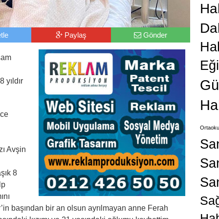
Hab
Da
tle
Paylaş
Gönder
Ha
şam
Eğ
i
Gü
8 yıldır
Ha
nce
Ortaoku
Sa
zı Avşin
San
şık 8
Sa
lp
ını
Sağ
’in başından bir an olsun ayrılmayan anne Ferah
Hab