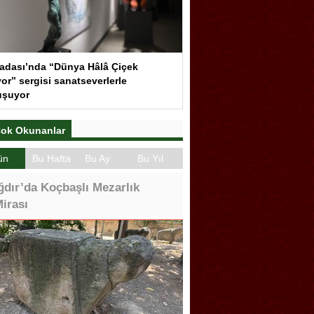
adası’nda “Dünya Hâlâ Çiçek
or” sergisi sanatseverlerle
uşuyor
ok Okunanlar
ün
Bu Hafta
Bu Ay
Bu Yıl
ğdır’da Koçbaşlı Mezarlık
irası