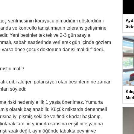
Ayd
 geç verilmesinin koruyucu olmadığını gösterdiğini
Seb
anda ve kontrollü tanıştırmanın tolerans gelişimine
ir. Yeni besinler tek tek ve 2-3 gün arayla
anmalı, sabah saatlerinde verilerek gün içinde gözlem
sü varsa önce çocuk doktoruna danışılmalıdır” dedi.
nıştırılmalı?
balık gibi alerjen potansiyeli olan besinlerin ne zaman
ları söyledi:
Kılı
Merk
ma riski nedeniyle ilk 1 yaşta önerilmez. Yumurta
pişmiş olarak başlanabilir. Küçük miktarda denenmeli
ısına iyi pişmiş şekilde ve fındık kadar başlanıp,
ırılarak tam bir yumurta sarısına erişilince yanına
rıştırarak değil, aynı öğünde tabakta peynir ve