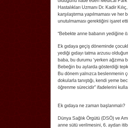
olduğunu ifade eden Medical Park 
Hastalıkları Uzmanı Dr. Kadir Kılıç,
karşılaştırma yapılmaması ve her b
unutulmaması gerektiğini işaret etti
“Bebekte anne babanın yediğine ö
Ek gıdaya geçiş döneminde çocukl
yediği gıdayı tatma arzusu olduğun
baba, bu durumu ‘yerken ağzıma bak
Bebeğin bu aylarda gösterdiği tepki,
Bu dönem yalnızca beslenmenin çeş
dokularla tanıştığı, kendi yeme becer
öğrenme sürecidir” ifadelerini kulla
Ek gıdaya ne zaman başlanmalı?
Dünya Sağlık Örgütü (DSÖ) ve Amer
anne sütü verilmesini, 6. aydan it