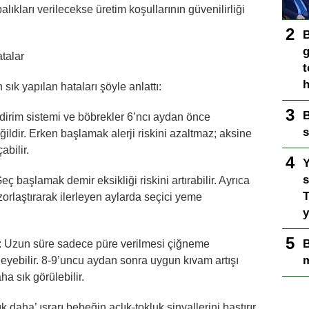
alıkları verilecekse üretim koşullarının güvenilirliği
B
g
talar
t
h
 sık yapılan hataları şöyle anlattı:
B
irim sistemi ve böbrekler 6’ncı aydan önce
s
ildir. Erken başlamak alerji riskini azaltmaz; aksine
abilir.
Y
s
ç başlamak demir eksikliği riskini artırabilir. Ayrıca
T
zorlaştırarak ilerleyen aylarda seçici yeme
y
B
ek: Uzun süre sadece püre verilmesi çiğneme
m
leyebilir. 8-9’uncu aydan sonra uygun kıvam artışı
a sık görülebilir.
k daha’ ısrarı bebeğin açlık-tokluk sinyallerini bastırır.