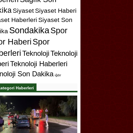
ika
Siyaset
Siyaset Haberi
set Haberleri
Siyaset Son
Sondakika
Spor
ika
or Haberi
Spor
erleri
Teknoloji
Teknoloji
eri
Teknoloji Haberleri
noloji Son Dakika
ığdır
ategori Haberleri