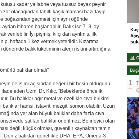
t kutusu kadar ya labne veya tuzsuz beyaz peynir
na zor olacağından tahıllı kaşık maması hazırlayıp
ilde boğazından geçmesi için aynı öğünde
 aydan itibaren başlanabilir. Balık ise 7- 8. ay
Kuş
verilebilir. İyi pişmiş, kılçıkları ayrılmış, ilk
Açıy
p, haftada 1 kez vermek yeterlidir. Kızartma
bul
 dönemde balık tüketiminin alerji riskini artırdığına
Ç
ömürlü balıklar olmalı”
Bug
T
e beyin gelişimi açısından değerli bir besin olduğunu
Ç
ifade eden Uzm. Dr. Kılıç, “Bebeklerde öncelik
dır. Bu balıklar ağır metal ve özellikle cıva birikimi
 balıklar hamsi, istavrit, mezgit, somon olabilir. Uzun
amağında yer alan büyük balıklar daha fazla cıva
ve konservede satılan balıklar önerilmez. Belirleyici olan
olması değil; küçük olması, güvenilir kaynaktan temin
ir. Deniz balıkları genellikle DHA, EPA, Omega-3