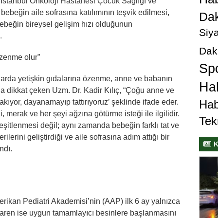
İstanbul Onkoloji Hastanesi Çocuk Sağlığı ve
 bebeğin aile sofrasına katılımının teşvik edilmesi,
Dak
ebeğin bireysel gelişim hızı olduğunun
Siya
.
Dak
zenme olur”
Sp
arda yetişkin gıdalarına özenme, anne ve babanın
Hab
a dikkat çeken Uzm. Dr. Kadir Kılıç, “Çoğu anne ve
Hab
ıyor, dayanamayıp tattırıyoruz’ şeklinde ifade eder.
 merak ve her şeyi ağzına götürme isteği ile ilgilidir.
Tek
itlenmesi değil; aynı zamanda bebeğin farklı tat ve
ilerini geliştirdiği ve aile sofrasına adım attığı bir
K
ndı.
ikan Pediatri Akademisi’nin (AAP) ilk 6 ay yalnızca
ibaren ise uygun tamamlayıcı besinlere başlanmasını