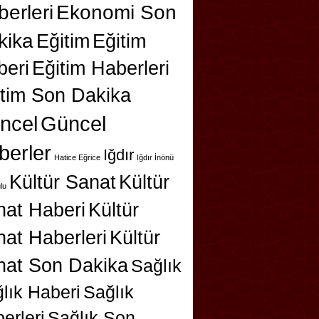
erleri
Ekonomi Son
kika
Eğitim
Eğitim
beri
Eğitim Haberleri
itim Son Dakika
ncel
Güncel
berler
Iğdır
Hatice Eğrice
Iğdır İnönü
Kültür Sanat
Kültür
lu
nat Haberi
Kültür
at Haberleri
Kültür
nat Son Dakika
Sağlık
lık Haberi
Sağlık
erleri
Sağlık Son