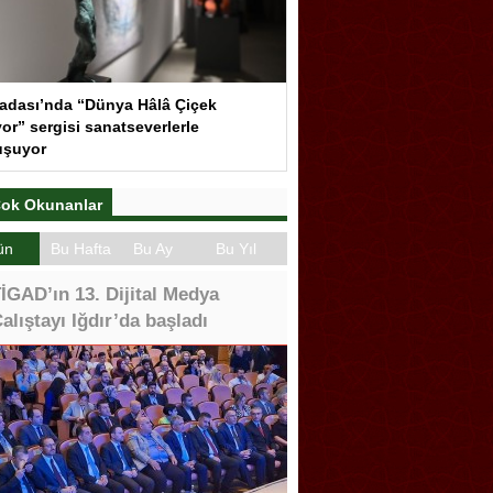
adası’nda “Dünya Hâlâ Çiçek
or” sergisi sanatseverlerle
uşuyor
ok Okunanlar
ün
Bu Hafta
Bu Ay
Bu Yıl
İGAD’ın 13. Dijital Medya
alıştayı Iğdır’da başladı