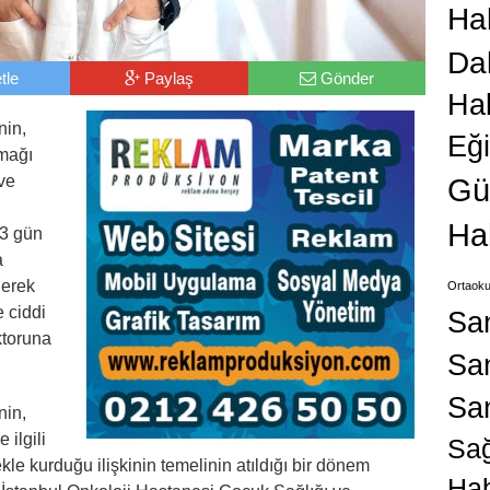
Hab
Da
tle
Paylaş
Gönder
Ha
nin,
Eğ
amağı
Gü
ve
Ha
-3 gün
a
lerek
Ortaoku
 ciddi
Sa
ktoruna
San
Sa
nin,
 ilgili
Sağ
e kurduğu ilişkinin temelinin atıldığı bir dönem
Hab