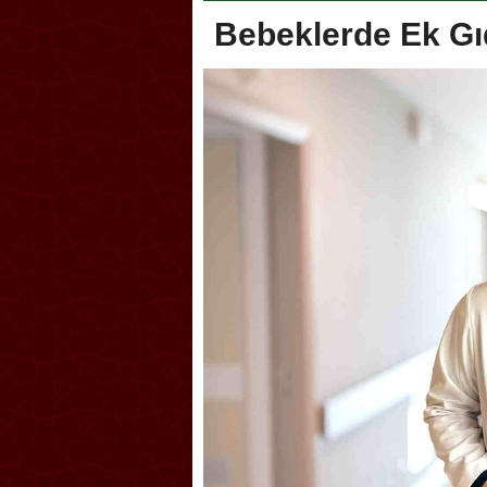
Bebeklerde Ek Gı
Akçakoca, Geleneksel Tür
Şampiyonası’na ev sahipliğ