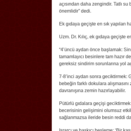
açısından daha zengindir. Tatlı su b
önemlidir” dedi.
Ek gıdaya geçişte en sık yapılan ha
Uzm. Dr. Kılıç, ek gıdaya geçişte en
“4’üncü aydan önce başlamak: Sind
tamamlayıcı besinlere tam hazır değ
gereksiz sindirim sorunlarına yol aç
7-8’inci aydan sonra geciktirmek: Ge
bebeğin farklı dokulara alışmasını 
davranışına zemin hazırlayabilir.
Pütürlü gıdalara geçişi geciktirm
becerisinin gelişimini olumsuz etki
sağlanmazsa ileride besin reddi dah
Israrcı ve baskıcı besleme: ‘Bir kaşı