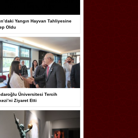
ın’daki Yangın Hayvan Tahliyesine
ep Oldu
çdaroğlu Üniversitesi Tercih
ezi’ni Ziyaret Etti