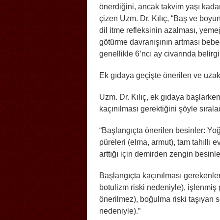
önerdiğini, ancak takvim yaşı kada
çizen Uzm. Dr. Kılıç, “Baş ve boyu
dil itme refleksinin azalması, yem
götürme davranışının artması bebeği
genellikle 6’ncı ay civarında belirg
Ek gıdaya geçişte önerilen ve uza
Uzm. Dr. Kılıç, ek gıdaya başlarken
kaçınılması gerektiğini şöyle sırala
“Başlangıçta önerilen besinler: Yo
püreleri (elma, armut), tam tahıllı 
arttığı için demirden zengin besin
Başlangıçta kaçınılması gerekenler
botulizm riski nedeniyle), işlenmiş 
önerilmez), boğulma riski taşıyan se
nedeniyle).”