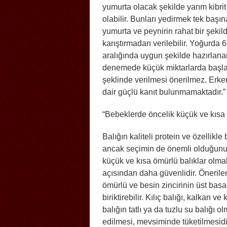
yumurta olacak şekilde yarım kibri
olabilir. Bunları yedirmek tek başı
yumurta ve peynirin rahat bir şek
karıştırmadan verilebilir. Yoğurda 6.
aralığında uygun şekilde hazırlanarak 
denemede küçük miktarlarda başlanı
şeklinde verilmesi önerilmez. Erken
dair güçlü kanıt bulunmamaktadır.”
“Bebeklerde öncelik küçük ve kısa 
Balığın kaliteli protein ve özellikl
ancak seçimin de önemli olduğunu 
küçük ve kısa ömürlü balıklar olmalı
açısından daha güvenlidir. Önerilen
ömürlü ve besin zincirinin üst bas
biriktirebilir. Kılıç balığı, kalkan 
balığın tatlı ya da tuzlu su balığı 
edilmesi, mevsiminde tüketilmesid