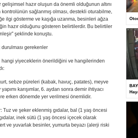
r gelişimsel hazır oluşun da önemli olduğunun altını
n kontrolünün sağlanmış olması, destekli oturabilme,
Oto
eğe ilgi gösterme ve kaşığa uzanma, besinleri ağza
n hazır olduğunu gösteren belirtilerdir. Bu belirtiler
inleşir” şeklinde konuştu.
k durulması gerekenler
 hangi yiyeceklerin önerildiğini ve hangilerinden
dı:
ğurt, sebze püreleri (kabak, havuç, patates), meyve
BAY
ev yapımı karışımlar, 6. aydan sonra demir ihtiyacı
Haya
lere erken dönemde yer verilmesi önemlidir.
: Tuz ve şeker eklenmiş gıdalar, bal (1 yaş öncesi
gıdalar, inek sütü (1 yaş öncesi içecek olarak
rt ve yuvarlak besinler, yumurta beyazı (alerji riski