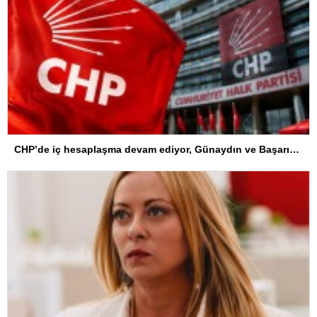
CHP’de iç hesaplaşma devam ediyor, Günaydın ve Başarır’ın odasındaki isimlikler kaldırıldı