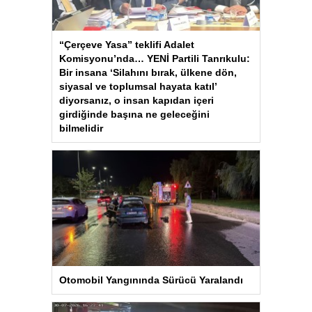
“Çerçeve Yasa” teklifi Adalet
Komisyonu’nda… YENİ Partili Tanrıkulu:
Bir insana ‘Silahını bırak, ülkene dön,
siyasal ve toplumsal hayata katıl’
diyorsanız, o insan kapıdan içeri
girdiğinde başına ne geleceğini
bilmelidir
Otomobil Yangınında Sürücü Yaralandı