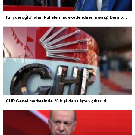
Kılıçdaroğlu’ndan kulisleri hareketlendiren mesaj: Beni bekleyin, sakın başka partiye gitmeyin
CHP Genel merkezinde 20 kişi daha işten çıkarıldı