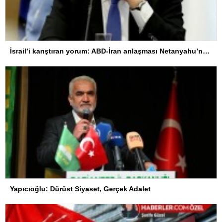
İsrail’i karıştıran yorum: ABD-İran anlaşması Netanyahu’nun yenilgisi anlamına geliyor
Yapıcıoğlu: Dürüst Siyaset, Gerçek Adalet