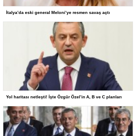
İtalya’da eski general Meloni’ye resmen savaş açtı
Yol haritası netleşti! İşte Özgür Özel’in A, B ve C planları