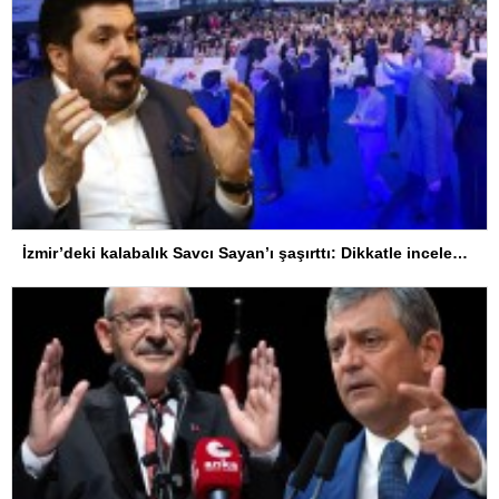
İzmir’deki kalabalık Savcı Sayan’ı şaşırttı: Dikkatle incelenmelidir