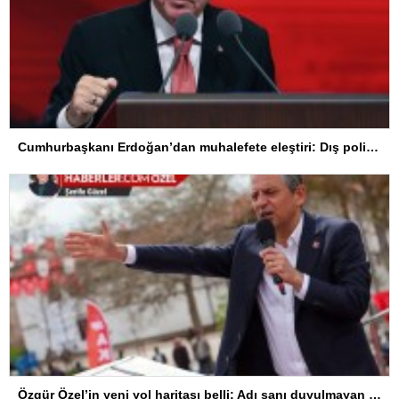
Cumhurbaşkanı Erdoğan’dan muhalefete eleştiri: Dış politikayı bırakın, gidin koltuk peşinde koşun
Özgür Özel’in yeni yol haritası belli: Adı sanı duyulmayan parti ile seçime girecek