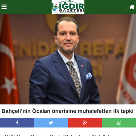
Bahçeli’nin Öcalan önerisine muhalefetten ilk tepki