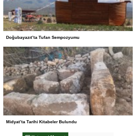
Doğubayazıt’ta Tufan Sempozyumu
Midyat’ta Tarihi Kitabeler Bulundu