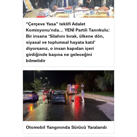
“Çerçeve Yasa” teklifi Adalet
Komisyonu’nda… YENİ Partili Tanrıkulu:
Bir insana ‘Silahını bırak, ülkene dön,
siyasal ve toplumsal hayata katıl’
diyorsanız, o insan kapıdan içeri
girdiğinde başına ne geleceğini
bilmelidir
Otomobil Yangınında Sürücü Yaralandı