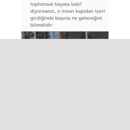
toplumsal hayata katıl’
diyorsanız, o insan kapıdan içeri
girdiğinde başına ne geleceğini
bilmelidir
Iğdır’da Sınır Kapısı Umutları
Dijital Medya Çalıştayı Iğdır’da
Muğlaspor, Ahmet Engin’i
Transfer Etti