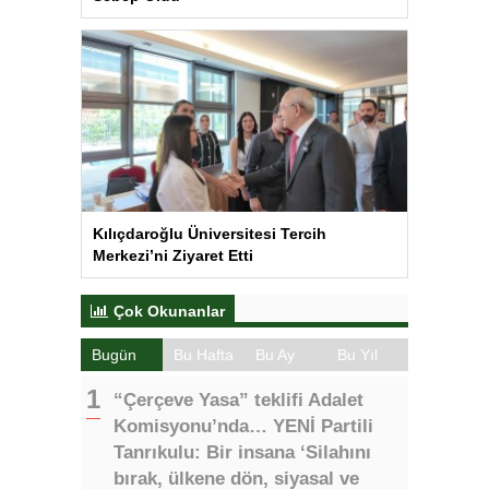
Kılıçdaroğlu Üniversitesi Tercih
Merkezi’ni Ziyaret Etti
Çok Okunanlar
Bugün
Bu Hafta
Bu Ay
Bu Yıl
“Çerçeve Yasa” teklifi Adalet
Komisyonu’nda… YENİ Partili
Tanrıkulu: Bir insana ‘Silahını
bırak, ülkene dön, siyasal ve