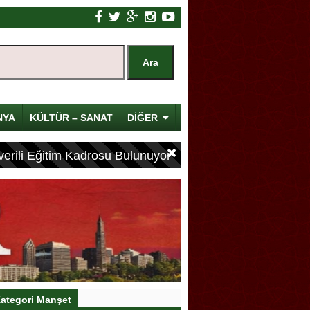
NYA
KÜLTÜR – SANAT
DİĞER
erili Eğitim Kadrosu Bulunuyor
ategori Manşet