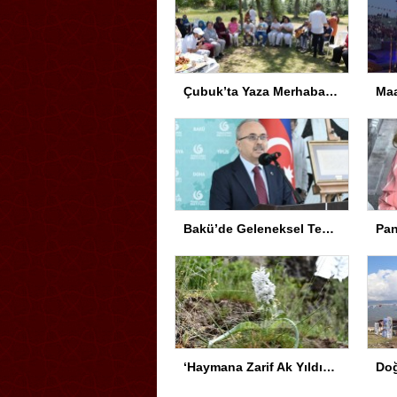
Çubuk’ta Yaza Merhaba Etkinliği
Bakü’de Geleneksel Tezhip ve Minyatür Sergisi Açıldı
‘Haymana Zarif Ak Yıldızı’ için Tür Koruma Eylem Planı hayata geçirildi