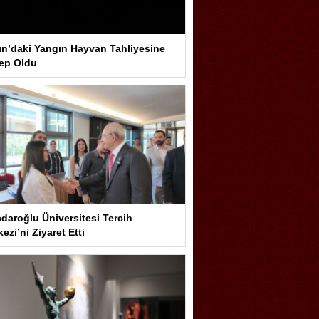
ın’daki Yangın Hayvan Tahliyesine
ep Oldu
çdaroğlu Üniversitesi Tercih
ezi’ni Ziyaret Etti