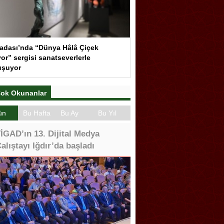
adası’nda “Dünya Hâlâ Çiçek
or” sergisi sanatseverlerle
uşuyor
ok Okunanlar
ün
Bu Hafta
Bu Ay
Bu Yıl
İGAD’ın 13. Dijital Medya
alıştayı Iğdır’da başladı