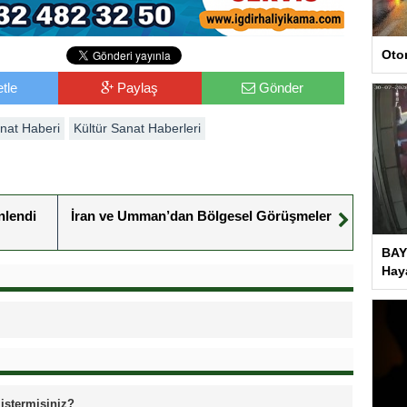
Oto
tle
Paylaş
Gönder
anat Haberi
Kültür Sanat Haberleri
nlendi
İran ve Umman’dan Bölgesel Görüşmeler
BAY
Haya
 istermisiniz?