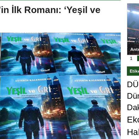
in İlk Romanı: ‘Yeşil ve
 Kupası’nı
Antrenörlüğe ”Hayır” diyen Mertens,
’den sert karar
Galatasaray’dan bakın ne istedi
1
Etik
DÜn
Dü
Da
Ek
Ha