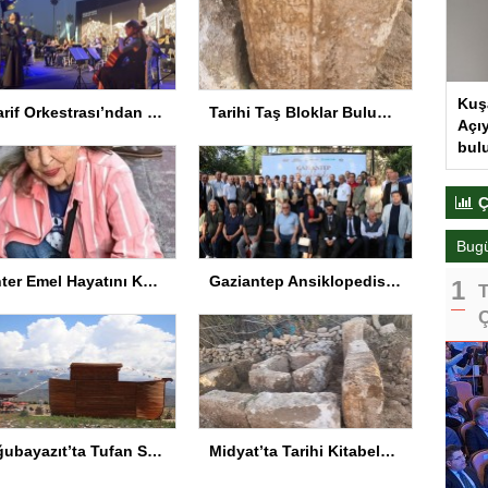
Kuş
Maarif Orkestrası’ndan Keyifli Konser
Tarihi Taş Bloklar Bulundu
Açıy
bul
Ç
Bug
Panter Emel Hayatını Kaybetti
Gaziantep Ansiklopedisi Tanıtıldı
T
Ç
Doğubayazıt’ta Tufan Sempozyumu
Midyat’ta Tarihi Kitabeler Bulundu