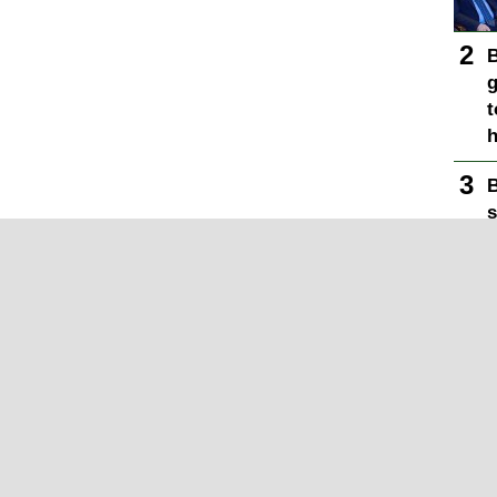
B
g
t
h
B
s
Y
s
T
y
B
m