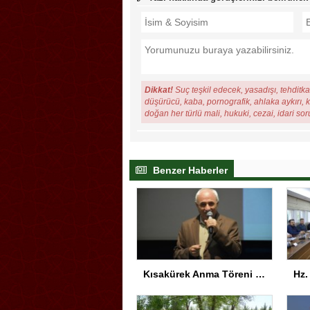
Dikkat!
Suç teşkil edecek, yasadışı, tehditkar
düşürücü, kaba, pornografik, ahlaka aykırı, ki
doğan her türlü mali, hukuki, cezai, idari so
Benzer Haberler
Kısakürek Anma Töreni Trabzon’da Yapıldı