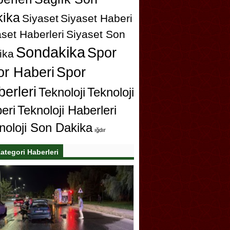
ika
Siyaset
Siyaset Haberi
set Haberleri
Siyaset Son
Sondakika
Spor
ika
or Haberi
Spor
erleri
Teknoloji
Teknoloji
eri
Teknoloji Haberleri
noloji Son Dakika
ığdır
ategori Haberleri