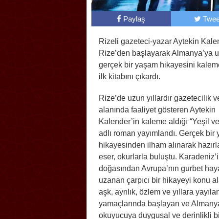
Paylaş
Twee
Rizeli gazeteci-yazar Aytekin Kale
Rize’den başlayarak Almanya’ya 
gerçek bir yaşam hikayesini kalem
ilk kitabını çıkardı.
Rize’de uzun yıllardır gazetecilik
alanında faaliyet gösteren Aytekin
Kalender’in kaleme aldığı “Yeşil ve
adlı roman yayımlandı. Gerçek bir
hikayesinden ilham alınarak hazır
eser, okurlarla buluştu. Karadeniz’i
doğasından Avrupa’nın gurbet hay
uzanan çarpıcı bir hikayeyi konu al
aşk, ayrılık, özlem ve yıllara yayıl
yamaçlarında başlayan ve Almanya’
okuyucuya duygusal ve derinlikli bi