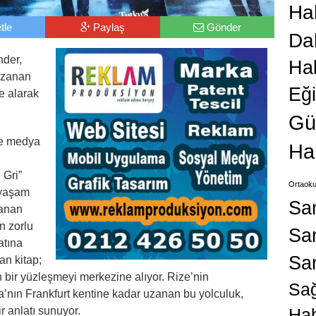
Hab
tle
Paylaş
Gönder
Da
nder,
Ha
uzanan
Eğ
e alarak
Gü
 ve medya
Ha
 Gri”
Ortaoku
 yaşam
Sa
lanan
n zorlu
San
atına
Sa
an kitap;
an bir yüzleşmeyi merkezine alıyor. Rize’nin
Sağ
nın Frankfurt kentine kadar uzanan bu yolculuk,
r anlatı sunuyor.
Hab