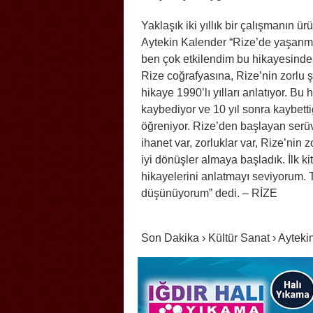
Yaklaşık iki yıllık bir çalışmanın ür
Aytekin Kalender “Rize’de yaşanmı
ben çok etkilendim bu hikayesinde
Rize coğrafyasına, Rize’nin zorlu ş
hikaye 1990’lı yılları anlatıyor. Bu
kaybediyor ve 10 yıl sonra kaybetti
öğreniyor. Rize’den başlayan serüv
ihanet var, zorluklar var, Rize’nin
iyi dönüşler almaya başladık. İlk ki
hikayelerini anlatmayı seviyorum.
düşünüyorum” dedi. – RİZE
Son Dakika › Kültür Sanat › Ayteki