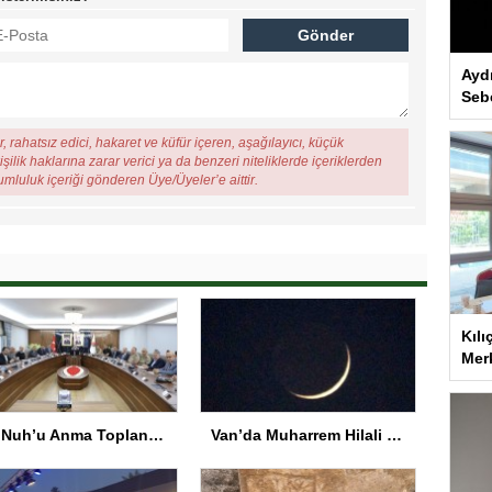
Ayd
Seb
, rahatsız edici, hakaret ve küfür içeren, aşağılayıcı, küçük
şilik haklarına zarar verici ya da benzeri niteliklerde içeriklerden
rumluluk içeriği gönderen Üye/Üyeler’e aittir.
Kılı
Merk
Hz. Nuh’u Anma Toplantısı Şırnak’ta
Van’da Muharrem Hilali ve Gezegenler Gökyüzünde Buluştu