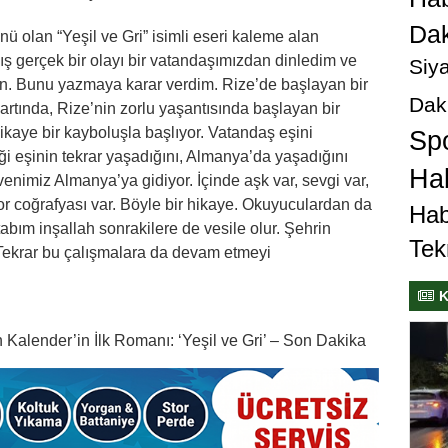
Dak
ünü olan “Yeşil ve Gri” isimli eseri kaleme alan
ş gerçek bir olayı bir vatandaşımızdan dinledim ve
Siya
n. Bunu yazmaya karar verdim. Rize’de başlayan bir
Dak
artında, Rize’nin zorlu yaşantısında başlayan bir
 hikaye bir kayboluşla başlıyor. Vatandaş eşini
Sp
ği eşinin tekrar yaşadığını, Almanya’da yaşadığını
Hab
enimiz Almanya’ya gidiyor. İçinde aşk var, sevgi var,
 zor coğrafyası var. Böyle bir hikaye. Okuyuculardan da
Hab
tabım inşallah sonrakilere de vesile olur. Şehrin
Tek
 Tekrar bu çalışmalara da devam etmeyi
K
n Kalender’in İlk Romanı: ‘Yeşil ve Gri’ – Son Dakika