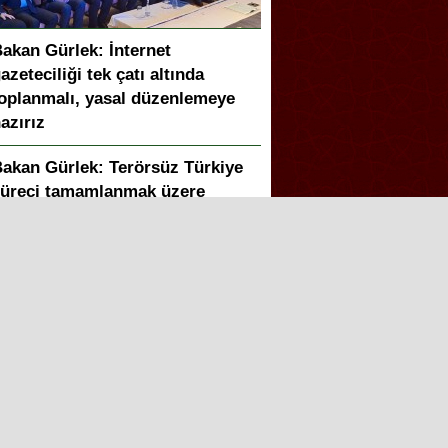
akan Gürlek: İnternet
azeteciliği tek çatı altında
oplanmalı, yasal düzenlemeye
azırız
akan Gürlek: Terörsüz Türkiye
üreci tamamlanmak üzere
apay zeka telifleri ve yıllar
onra çözülen cinayetler: Ekrem
eymur sordu, Bakan Gürlek
anıtladı
akan Gürlek duyurdu: Sosyal
edya düzenlemesi geliyor