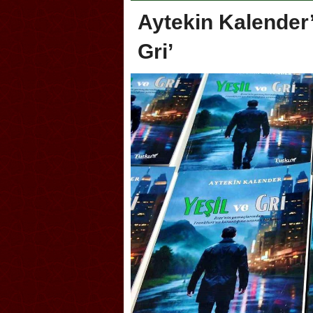
Aytekin Kalender’
Gri’
Akçakoca, Geleneksel Türk Okçuluğu
Askerlik şakası Dünya
Şampiyonası’na ev sahipliği yapıyor
karıştırdı! Güney Kore