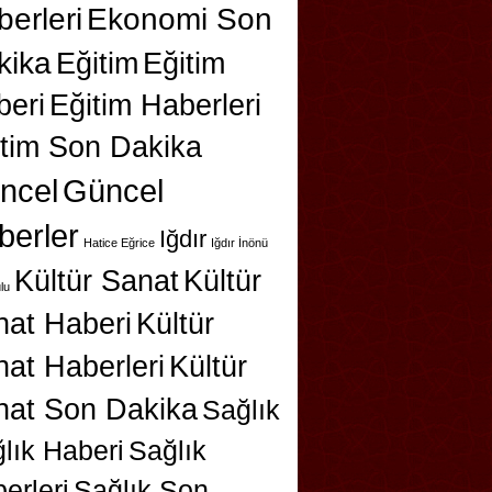
erleri
Ekonomi Son
kika
Eğitim
Eğitim
beri
Eğitim Haberleri
itim Son Dakika
ncel
Güncel
berler
Iğdır
Hatice Eğrice
Iğdır İnönü
Kültür Sanat
Kültür
lu
nat Haberi
Kültür
at Haberleri
Kültür
nat Son Dakika
Sağlık
lık Haberi
Sağlık
erleri
Sağlık Son