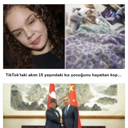
TikTok’taki akım 15 yaşındaki kız çocuğunu hayattan kopardı