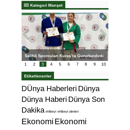
Kategori Manşet
tens,
Salihli Sporcuları Kuraş’ta Gururlandırdı
Torreira 
çok özle
1
2
3
4
5
6
7
8
9
10
Etiketlenenler
DÜnya Haberleri
Dünya
Dünya Haberi
Dünya Son
Dakika
ehlibeyt
ehlibeyt alimleri
Ekonomi
Ekonomi