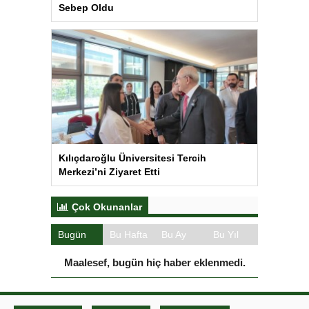
Sebep Oldu
Kılıçdaroğlu Üniversitesi Tercih
Merkezi’ni Ziyaret Etti
Çok Okunanlar
Bugün
Bu Hafta
Bu Ay
Bu Yıl
Maalesef, bugün hiç haber eklenmedi.