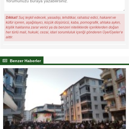
Dikkat!
Suç teşkil edecek, yasadışı, tehditkar, rahatsız edici, hakaret ve
küfür içeren, aşağılayıcı, küçük düşürücü, kaba, pornografik, ahlaka aykırı,
kişilik haklarına zarar verici ya da benzeri niteliklerde içeriklerden doğan
her türlü mali, hukuki, cezai, idari sorumluluk içeriği gönderen Üye/Üyeler’e
aittir.
Benzer Haberler