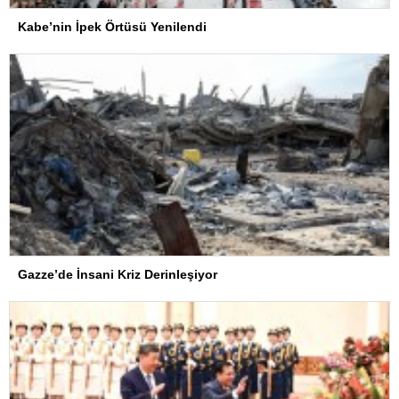
Kabe’nin İpek Örtüsü Yenilendi
Gazze’de İnsani Kriz Derinleşiyor