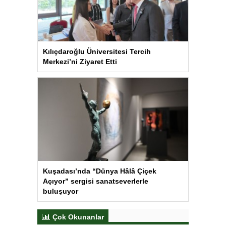
Kılıçdaroğlu Üniversitesi Tercih
Merkezi’ni Ziyaret Etti
Kuşadası’nda “Dünya Hâlâ Çiçek
Açıyor” sergisi sanatseverlerle
buluşuyor
Çok Okunanlar