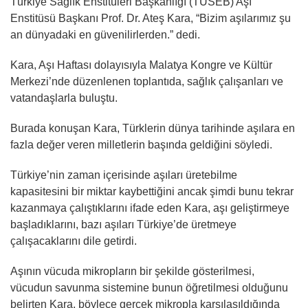
Türkiye Sağlık Enstitüleri Başkanlığı (TÜSEB) Aşı
Enstitüsü Başkanı Prof. Dr. Ateş Kara, “Bizim aşılarımız şu
an dünyadaki en güvenilirlerden.” dedi.
Kara, Aşı Haftası dolayısıyla Malatya Kongre ve Kültür
Merkezi’nde düzenlenen toplantıda, sağlık çalışanları ve
vatandaşlarla buluştu.
Burada konuşan Kara, Türklerin dünya tarihinde aşılara en
fazla değer veren milletlerin başında geldiğini söyledi.
Türkiye’nin zaman içerisinde aşıları üretebilme
kapasitesini bir miktar kaybettiğini ancak şimdi bunu tekrar
kazanmaya çalıştıklarını ifade eden Kara, aşı geliştirmeye
başladıklarını, bazı aşıları Türkiye’de üretmeye
çalışacaklarını dile getirdi.
Aşının vücuda mikropların bir şekilde gösterilmesi,
vücudun savunma sistemine bunun öğretilmesi olduğunu
belirten Kara, böylece gerçek mikropla karşılaşıldığında