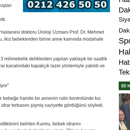
ğuştan
Dak
Siya
tti.
Dak
Hastanesi doktoru Üroloji Uzmanı Prof. Dr. Mehmet
cu, ikiz bebeklerden birine anne karnında müdahale
Sp
Hab
 milimetrelik deliklerden yapılan yaklaşık bir saatlik
Hab
rar kanalındaki kapakçık lazer yöntemiyle yakıldı ve
Tek
iyor”
K
iz bebeğe hamile bir annenin rutin kontrolünde kız
 idrar torbasını şişmiş vaziyette gördüğünü söyledi.
ttiklerini belirten Kumru, bebek idrarını