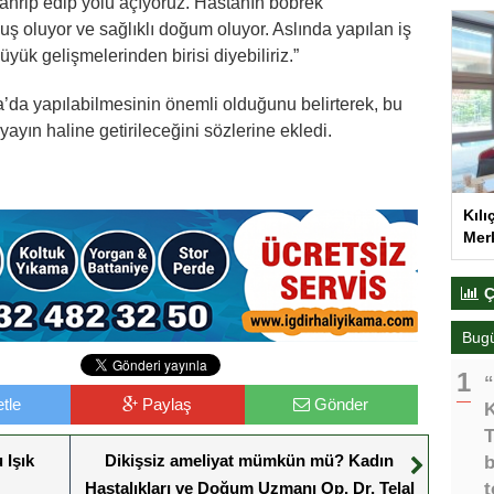
 tahrip edip yolu açıyoruz. Hastanın böbrek
uş oluyor ve sağlıklı doğum oluyor. Aslında yapılan iş
üyük gelişmelerinden birisi diyebiliriz.”
a’da yapılabilmesinin önemli olduğunu belirterek, bu
yayın haline getirileceğini sözlerine ekledi.
Kılı
Merk
Ç
Bug
“
tle
Paylaş
Gönder
K
T
 Işık
Dikişsiz ameliyat mümkün mü? Kadın
b
Hastalıkları ve Doğum Uzmanı Op. Dr. Telal
t