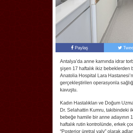
Paylaş
Twee
Antalya’da anne karnında idrar tor
şişen 17 haftalık ikiz bebeklerden b
Anatolia Hospital Lara Hastanesi’
gerçekleştirilen operasyonla sağlı
kavuştu.
Kadın Hastalıkları ve Doğum Uzma
Dr. Selahattin Kumru, takibindeki i
bebeğe hamile bir anne adayının 
haftalık rutin kontrolünde, erkek ço
“Posterior üretral valv” olarak adlan