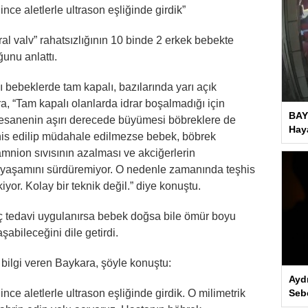
nce aletlerle ultrason eşliğinde girdik”
ral valv” rahatsızlığının 10 binde 2 erkek bebekte
unu anlattı.
ı bebeklerde tam kapalı, bazılarında yarı açık
ra, “Tam kapalı olanlarda idrar boşalmadığı için
BAY
esanenin aşırı derecede büyümesi böbreklere de
Haya
şhis edilip müdahale edilmezse bebek, böbrek
nion sıvısının azalması ve akciğerlerin
yaşamını sürdüremiyor. O nedenle zamanında teşhis
yor. Kolay bir teknik değil.” diye konuştu.
ç tedavi uygulanırsa bebek doğsa bile ömür boyu
şabileceğini dile getirdi.
 bilgi veren Baykara, şöyle konuştu:
Ayd
nce aletlerle ultrason eşliğinde girdik. O milimetrik
Seb