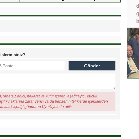
d
Doğruel anlattı
g
b
 istermisiniz?
, rahatsız edici, hakaret ve küfür içeren, aşağılayıcı, küçük
şilik haklarına zarar verici ya da benzeri niteliklerde içeriklerden
rumluluk içeriği gönderen Üye/Üyeler’e aittir.