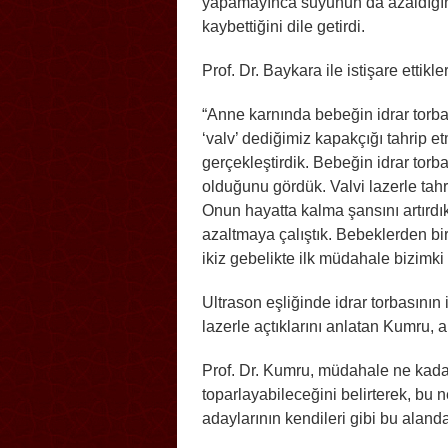
yapamayınca suyunun da azaldığını
kaybettiğini dile getirdi.
Prof. Dr. Baykara ile istişare ettik
“Anne karnında bebeğin idrar torba
‘valv’ dediğimiz kapakçığı tahrip et
gerçekleştirdik. Bebeğin idrar torba
olduğunu gördük. Valvi lazerle tahri
Onun hayatta kalma şansını artırdık
azaltmaya çalıştık. Bebeklerden bi
ikiz gebelikte ilk müdahale bizimk
Ultrason eşliğinde idrar torbasının
lazerle açtıklarını anlatan Kumru, 
Prof. Dr. Kumru, müdahale ne kadar
toparlayabileceğini belirterek, bu 
adaylarının kendileri gibi bu alan