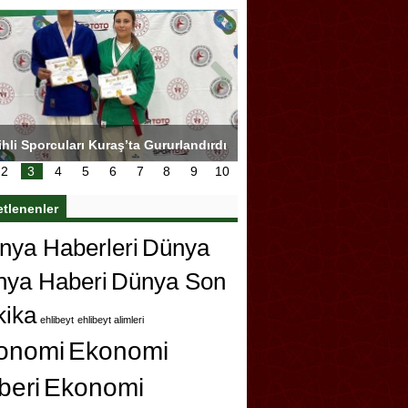
hli Sporcuları Kuraş’ta Gururlandırdı
Torreira gözyaşlarıyla ved
çok özleyeceğim
2
3
4
5
6
7
8
9
10
etlenenler
ya Haberleri
Dünya
nya Haberi
Dünya Son
kika
ehlibeyt
ehlibeyt alimleri
onomi
Ekonomi
beri
Ekonomi