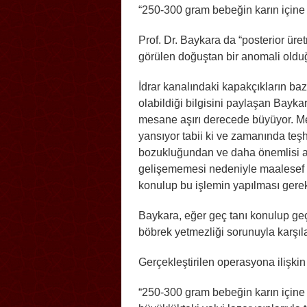
“250-300 gram bebeğin karın içine i
Prof. Dr. Baykara da “posterior üret
görülen doğuştan bir anomali olduğ
İdrar kanalındaki kapakçıkların baz
olabildiği bilgisini paylaşan Bayka
mesane aşırı derecede büyüyor. M
yansıyor tabii ki ve zamanında te
bozukluğundan ve daha önemlisi am
gelişememesi nedeniyle maalesef 
konulup bu işlemin yapılması gereki
Baykara, eğer geç tanı konulup ge
böbrek yetmezliği sorunuyla karşıla
Gerçekleştirilen operasyona ilişkin
“250-300 gram bebeğin karın içine i