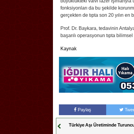
büyüklükteki valvi lazer ışınlarıyla
fonksiyonları da bu şekilde korunm
gerçekten de tıpta son 20 yılın en b
Prof. Dr. Baykara, tedavinin Antaly
başarılı operasyonun tıpta bilimsel 
Kaynak
Paylaş
Twee
Türkiye Aşı Üretiminde Turuncu