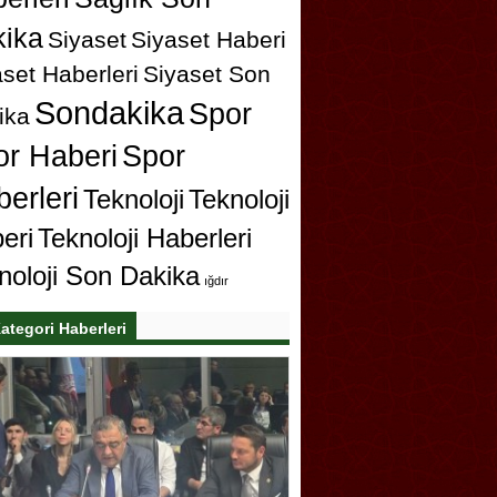
ika
Siyaset
Siyaset Haberi
set Haberleri
Siyaset Son
Sondakika
Spor
ika
or Haberi
Spor
erleri
Teknoloji
Teknoloji
eri
Teknoloji Haberleri
noloji Son Dakika
ığdır
ategori Haberleri