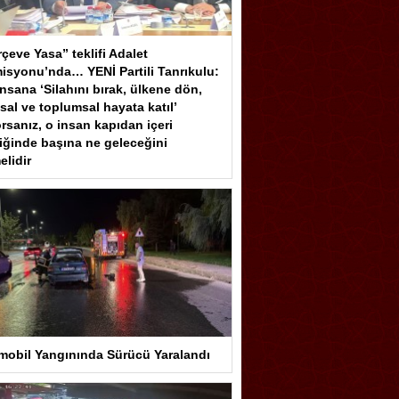
çeve Yasa” teklifi Adalet
isyonu’nda… YENİ Partili Tanrıkulu:
insana ‘Silahını bırak, ülkene dön,
sal ve toplumsal hayata katıl’
rsanız, o insan kapıdan içeri
iğinde başına ne geleceğini
elidir
mobil Yangınında Sürücü Yaralandı