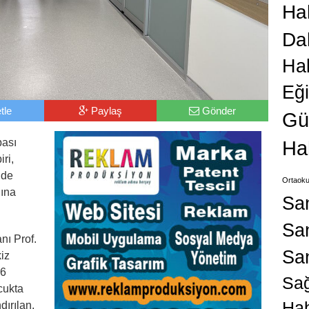
Hab
Da
Ha
Eğ
tle
Paylaş
Gönder
Gü
bası
Ha
iri,
nde
Ortaoku
ğına
Sa
San
nı Prof.
Sa
kiz
16
Sağ
cukta
Hab
dırılan,