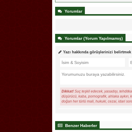
Yorumlar
Yorumlar (Yorum Yapılmamış)
Yazı hakkında görüşlerinizi belirtmek
Dikkat!
Suç teşkil edecek, yasadışı, tehditkar
düşürücü, kaba, pornografik, ahlaka aykırı, ki
doğan her türlü mali, hukuki, cezai, idari so
Benzer Haberler