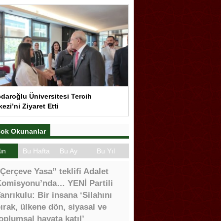
çdaroğlu Üniversitesi Tercih
ezi’ni Ziyaret Etti
ok Okunanlar
ün
Bu Hafta
Bu Ay
Bu Yıl
Çerçeve Yasa” teklifi Adalet
omisyonu’nda… YENİ Partili
anrıkulu: Bir insana ‘Silahını
ırak, ülkene dön, siyasal ve
oplumsal hayata katıl’