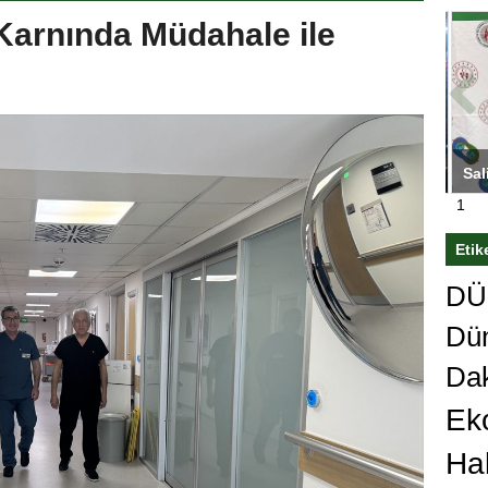
Karnında Müdahale ile
ası’nı
Antrenörlüğe ”Hayır” diyen Mertens,
Sali
sert karar
Galatasaray’dan bakın ne istedi
1
Etik
DÜn
Dü
Da
Ek
Ha