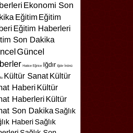
erleri
Ekonomi Son
kika
Eğitim
Eğitim
beri
Eğitim Haberleri
itim Son Dakika
ncel
Güncel
berler
Iğdır
Hatice Eğrice
Iğdır İnönü
Kültür Sanat
Kültür
lu
nat Haberi
Kültür
at Haberleri
Kültür
nat Son Dakika
Sağlık
lık Haberi
Sağlık
erleri
Sağlık Son