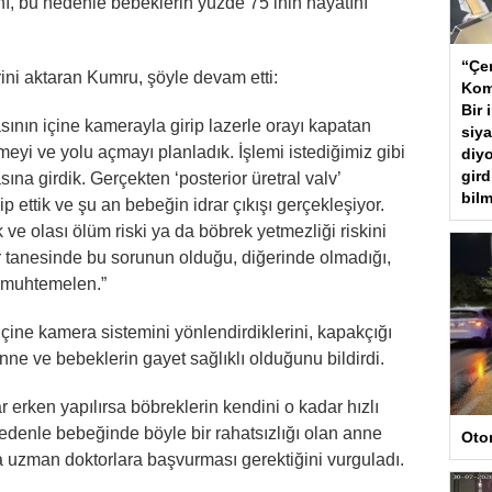
, bu nedenle bebeklerin yüzde 75’inin hayatını
“Çer
lerini aktaran Kumru, şöyle devam etti:
Kom
Bir 
sının içine kamerayla girip lazerle orayı kapatan
siya
meyi ve yolu açmayı planladık. İşlemi istediğimiz gibi
diyo
gird
sına girdik. Gerçekten ‘posterior üretral valv’
bilm
p ettik ve şu an bebeğin idrar çıkışı gerçekleşiyor.
 ve olası ölüm riski ya da böbrek yetmezliği riskini
r tanesinde bu sorunun olduğu, diğerinde olmadığı,
i muhtemelen.”
 içine kamera sistemini yönlendirdiklerini, kapakçığı
anne ve bebeklerin gayet sağlıklı olduğunu bildirdi.
 erken yapılırsa böbreklerin kendini o kadar hızlı
nedenle bebeğinde böyle bir rahatsızlığı olan anne
Oto
da uzman doktorlara başvurması gerektiğini vurguladı.