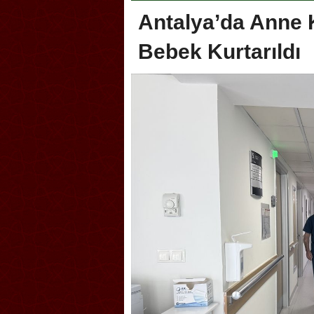
Antalya’da Anne 
Bebek Kurtarıldı
oca, Geleneksel Türk Okçuluğu
Askerlik şakası Dünya Kup
yonası’na ev sahipliği yapıyor
karıştırdı! Güney Kore’den 