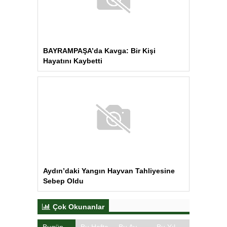
Muğlaspor’dan Ahmet Engin
Transferi
Iğdır’da geçmişe yolculuk:
Karakoyunlu Ata Ocağı Müzesi
bölge hafızasını yaşatıyor
Iğdır Gazetesi
Iğdır Haberi
Iğdır Haberleri
Iğdır Son Dakika
Iğdır Haber
Telif & Yasal Uyarı
Iğdır Gazetesi
©2026 Tüm Hakları saklıdır.
Aşk İle ❤️ IĞDIR
Tema Tasarım | Ozakajans.com