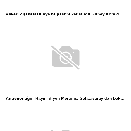
Askerlik şakası Dünya Kupası’nı karıştırdı! Güney Kore’den sert karar
Antrenörlüğe ”Hayır” diyen Mertens, Galatasaray’dan bakın ne istedi