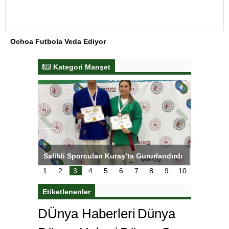
Kategori Manşet
tens,
Salihli Sporcuları Kuraş’ta Gururlandırdı
Torreira 
çok özle
1
2
3
4
5
6
7
8
9
10
Etiketlenenler
DÜnya Haberleri
Dünya
Dünya Haberi
Dünya Son
Dakika
ehlibeyt
ehlibeyt alimleri
Ekonomi
Ekonomi