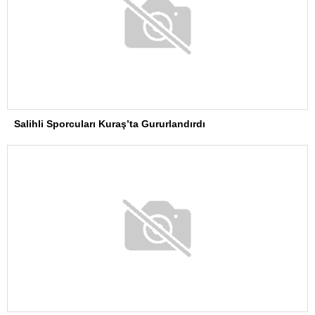
Salihli Sporcuları Kuraş’ta Gururlandırdı
Torreira gözyaşlarıyla veda etti: Seni çok özleyeceğim