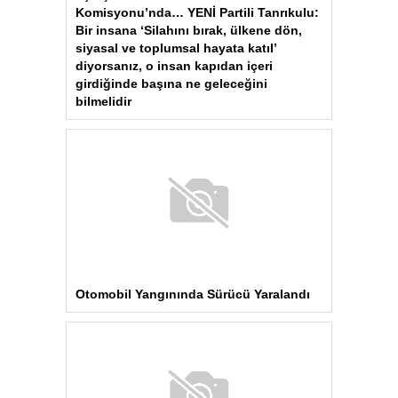
Aydın’daki Yangın Hayvan Tahliyesine
Sebep Oldu
Çok Okunanlar
Bugün
Bu Hafta
Bu Ay
Bu Yıl
Görme engelli genç metro
raylarına düştü
Iğdır’da Medya Çalıştayı ve
Tuzluca Gezisi