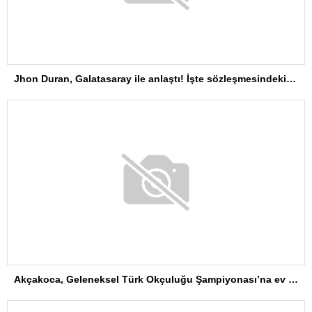
Jhon Duran, Galatasaray ile anlaştı! İşte sözleşmesindeki özel madde
Akçakoca, Geleneksel Türk Okçuluğu Şampiyonası’na ev sahipliği yapıyor