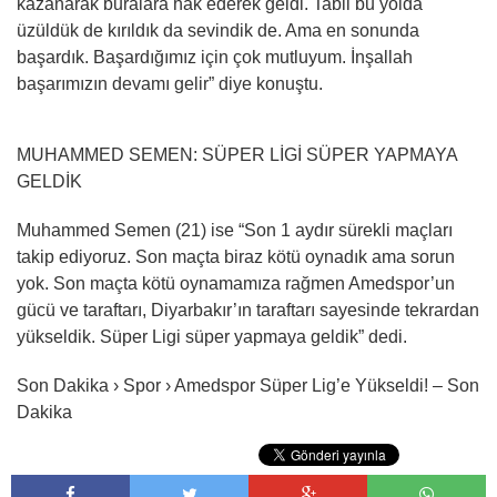
kazanarak buralara hak ederek geldi. Tabii bu yolda
üzüldük de kırıldık da sevindik de. Ama en sonunda
başardık. Başardığımız için çok mutluyum. İnşallah
başarımızın devamı gelir” diye konuştu.
MUHAMMED SEMEN: SÜPER LİGİ SÜPER YAPMAYA
GELDİK
Muhammed Semen (21) ise “Son 1 aydır sürekli maçları
takip ediyoruz. Son maçta biraz kötü oynadık ama sorun
yok. Son maçta kötü oynamamıza rağmen Amedspor’un
gücü ve taraftarı, Diyarbakır’ın taraftarı sayesinde tekrardan
yükseldik. Süper Ligi süper yapmaya geldik” dedi.
Son Dakika › Spor › Amedspor Süper Lig’e Yükseldi! – Son
Dakika