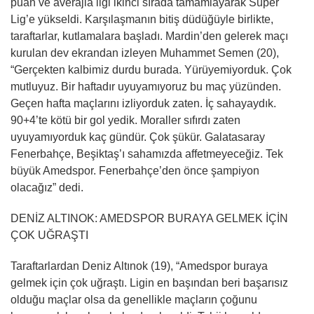
puan ve averajla ligi ikinci sırada tamamlayarak Süper
Lig’e yükseldi. Karşılaşmanın bitiş düdüğüyle birlikte,
taraftarlar, kutlamalara başladı. Mardin’den gelerek maçı
kurulan dev ekrandan izleyen Muhammet Semen (20),
“Gerçekten kalbimiz durdu burada. Yürüyemiyorduk. Çok
mutluyuz. Bir haftadır uyuyamıyoruz bu maç yüzünden.
Geçen hafta maçlarını izliyorduk zaten. İç sahayaydık.
90+4’te kötü bir gol yedik. Moraller sıfırdı zaten
uyuyamıyorduk kaç gündür. Çok şükür. Galatasaray
Fenerbahçe, Beşiktaş’ı sahamızda affetmeyeceğiz. Tek
büyük Amedspor. Fenerbahçe’den önce şampiyon
olacağız” dedi.
DENİZ ALTINOK: AMEDSPOR BURAYA GELMEK İÇİN
ÇOK UĞRAŞTI
Taraftarlardan Deniz Altınok (19), “Amedspor buraya
gelmek için çok uğraştı. Ligin en başından beri başarısız
olduğu maçlar olsa da genellikle maçların çoğunu