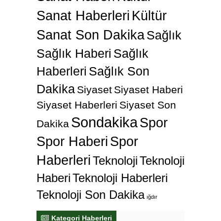
Haberleri
Sağlık Son
Dakika
Siyaset
Siyaset Haberi
Siyaset Haberleri
Siyaset Son
Sondakika
Spor
Dakika
Spor Haberi
Spor
Haberleri
Teknoloji
Teknoloji
Haberi
Teknoloji Haberleri
Teknoloji Son Dakika
ığdır
Kategori Haberleri
Görme engelli genç metro raylarına
düştü
“Çerçeve Yasa” teklifi Adalet