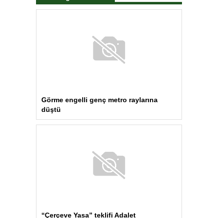
Komisyonu’nda… YENİ Partili Tanrıkulu:
Bir insana ‘Silahını bırak, ülkene dön,
siyasal ve toplumsal hayata katıl’
diyorsanız, o insan kapıdan içeri
girdiğinde başına ne geleceğini
bilmelidir
Otomobil Yangınında Sürücü Yaralandı
BAYRAMPAŞA’da Kavga: Bir Kişi
Hayatını Kaybetti