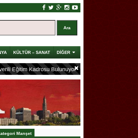
NYA
KÜLTÜR – SANAT
DİĞER
erili Eğitim Kadrosu Bulunuyor
ategori Manşet