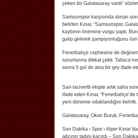
çeken bir Galatasaray vardı” sözle
Samsunspor karşısında alınan sonucu
belirten Kınar, “Samsunspor, Galata
kaybının önemine vurgu yaptı. Bun
galip gelerek şampiyonluğunu ilan
Fenerbahçe cephesine de değinen K
sorunlarına dikkat çekti. Talisca’nı
sonra 5 gol de atsa bir şey ifade 
Sarı-lacivertli ekipte artık saha 
ifade eden Kınar, “Fenerbahçe’de 
yeni döneme odaklandığını belirtti.
Galatasaray, Okan Buruk, Fenerba
Son Dakika › Spor › Alper Kınar’d
ağzının tadını kaçırdı – Son Dakika