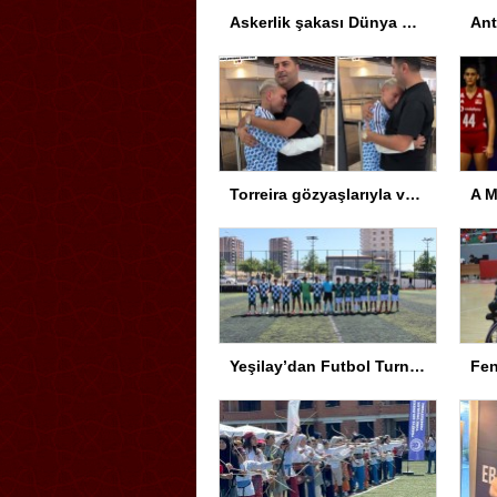
Askerlik şakası Dünya Kupası’nı karıştırdı! Güney Kore’den sert karar
Torreira gözyaşlarıyla veda etti: Seni çok özleyeceğim
Yeşilay’dan Futbol Turnuvası