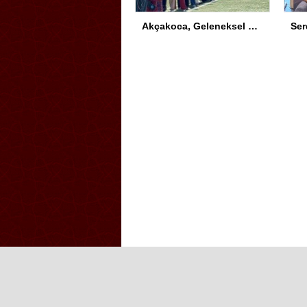
Akçakoca, Geleneksel Türk Okçuluğu Şampiyonası’na ev sahipliği yapıyor