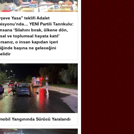
çeve Yasa” teklifi Adalet
isyonu’nda… YENİ Partili Tanrıkulu:
insana ‘Silahını bırak, ülkene dön,
sal ve toplumsal hayata katıl’
rsanız, o insan kapıdan içeri
iğinde başına ne geleceğini
elidir
mobil Yangınında Sürücü Yaralandı