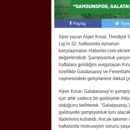
Paylaş
Twee
Spor yazarı Alper Kınar, Trendyol 
Lig’in 32. haftasında oynanan
karşılaşmaları Haberler.com ekran
değerlendirdi. Şampiyonluk yarışınd
haftalara girildiğini vurgulayan Kına
özellikle Galatasaray ve Fenerbah
cephesindeki gelişmelere dikkat çe
Alper Kınar, Galatasaray’ın şampi
için artık sadece bir galibiyete ihtiy
olduğunu belirterek, “Galatasaray, 
galibiyetle şampiyonluk turu ataca
ifadelerini kullandı. Ancak takımın
haftalarda motivasyon sorunu yaşad