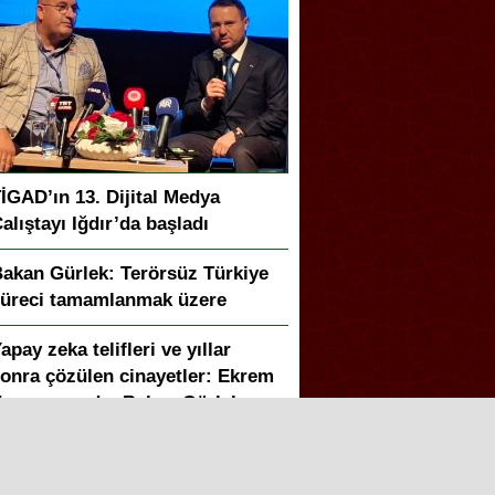
İGAD’ın 13. Dijital Medya
alıştayı Iğdır’da başladı
akan Gürlek: Terörsüz Türkiye
üreci tamamlanmak üzere
apay zeka telifleri ve yıllar
onra çözülen cinayetler: Ekrem
eymur sordu, Bakan Gürlek
anıtladı
akan Gürlek duyurdu: Sosyal