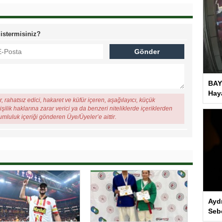
 istermisiniz?
BAY
Haya
, rahatsız edici, hakaret ve küfür içeren, aşağılayıcı, küçük
şilik haklarına zarar verici ya da benzeri niteliklerde içeriklerden
rumluluk içeriği gönderen Üye/Üyeler’e aittir.
Ayd
Seb