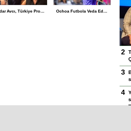
Serdar Avcı, Türkiye Profesyonel Boks Komisyonu Başkanı Seçildi
Ochoa Futbola Veda Ediyor
T
Ç
B
s
Y
s
T
y
B