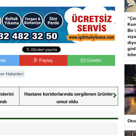
“Çer
Kom
Bir 
siya
diyo
gird
bilm
tle
Paylaş
Gönder
or Haberleri
slerini
Hastane koridorlarında sergilenen ürünler
andı
umut oldu
Oto