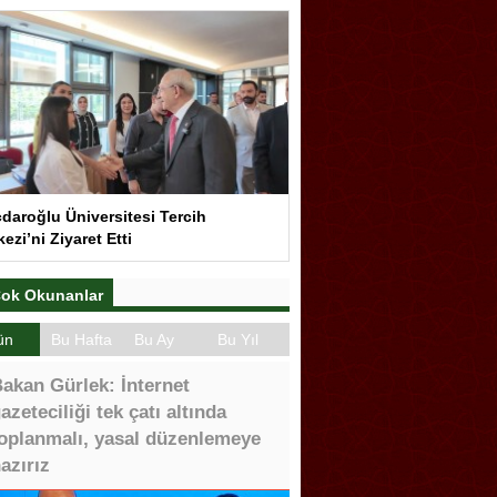
çdaroğlu Üniversitesi Tercih
ezi’ni Ziyaret Etti
ok Okunanlar
ün
Bu Hafta
Bu Ay
Bu Yıl
akan Gürlek: İnternet
azeteciliği tek çatı altında
oplanmalı, yasal düzenlemeye
azırız