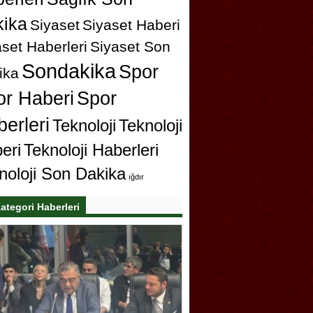
ika
Siyaset
Siyaset Haberi
set Haberleri
Siyaset Son
Sondakika
Spor
ika
or Haberi
Spor
erleri
Teknoloji
Teknoloji
eri
Teknoloji Haberleri
noloji Son Dakika
ığdır
ategori Haberleri