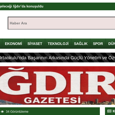
eleceği Iğdır’da konuşuldu
tayı’nda ilk gün sona erdi! Gazeteciliğin dijital dönüşümü Iğdır’da ele
Haber Ara:
nda Önemli Açıklamalar Yaptı
kışı: Herkes bir şeyler yapar ama herkes üretemez
dır’da başladı: Hadi Özışık, internet yasasının perde arkasını anlattı
EKONOMİ
SİYASET
TEKNOLOJİ
SAĞLIK
SPOR
DÜ
zyılın en önemli devlet projesi
ya Çalıştayı’nda Önemli Açıklamalar
Ortaokulu’nda Başarının Arkasında Güçlü Yönetim ve Özv
1’i sürece destek veriyor
l medya düzenlemesi geliyor
tlerde Bulundu
K
34 Görüntüleme