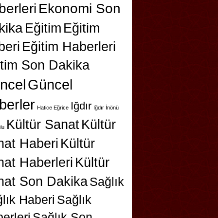
erleri
Ekonomi Son
kika
Eğitim
Eğitim
beri
Eğitim Haberleri
itim Son Dakika
ncel
Güncel
berler
Iğdır
Hatice Eğrice
Iğdır İnönü
Kültür Sanat
Kültür
lu
nat Haberi
Kültür
at Haberleri
Kültür
nat Son Dakika
Sağlık
lık Haberi
Sağlık
erleri
Sağlık Son