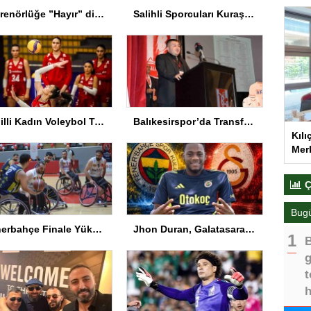
Antrenörlüğe ”Hayır” diyen Mertens, Galatasaray’dan bakın ne istedi
Salihli Sporcuları Kuraş’ta Gururlandırdı
A Milli Kadın Voleybol Takımı VNL’de Ankara’da
Balıkesirspor’da Transferde Yeni Yaklaşım
Kılı
Merk
Ç
Bug
Fenerbahçe Finale Yükseldi
Jhon Duran, Galatasaray ile anlaştı! İşte sözleşmesindeki özel madde
B
g
t
h