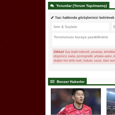
Yorumlar (Yorum Yapılmamış)
Yazı hakkında görüşlerinizi belirtmek
Dikkat!
Suç teşkil edecek, yasadışı, tehditkar
düşürücü, kaba, pornografik, ahlaka aykırı, ki
doğan her türlü mali, hukuki, cezai, idari so
Benzer Haberler