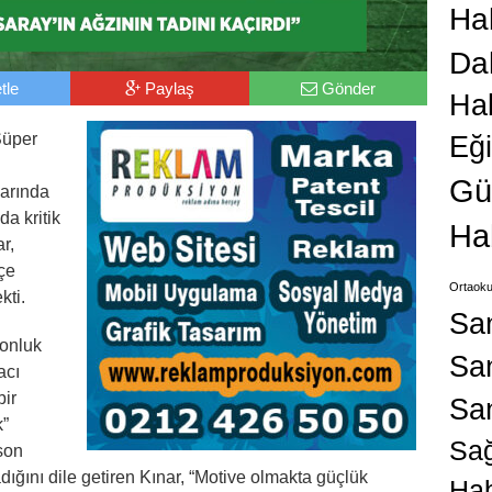
Hab
Da
tle
Paylaş
Gönder
Ha
Süper
Eğ
Gü
larında
a kritik
Ha
r,
çe
Ortaoku
kti.
Sa
yonluk
San
acı
bir
Sa
k”
Sağ
 son
ığını dile getiren Kınar, “Motive olmakta güçlük
Hab