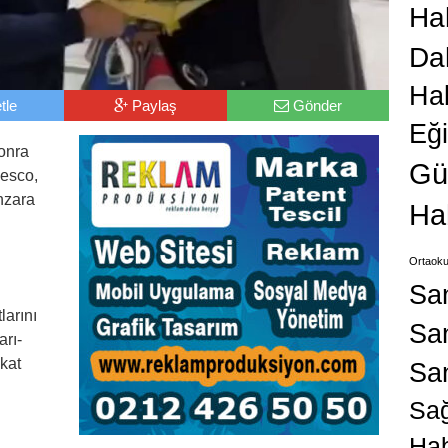
Hab
Da
Ha
tle
Paylaş
Gönder
Eğ
sonra
Gü
desco,
nzara
Ha
Ortaoku
Sa
larını
San
arı-
kkat
Sa
Sağ
Hab