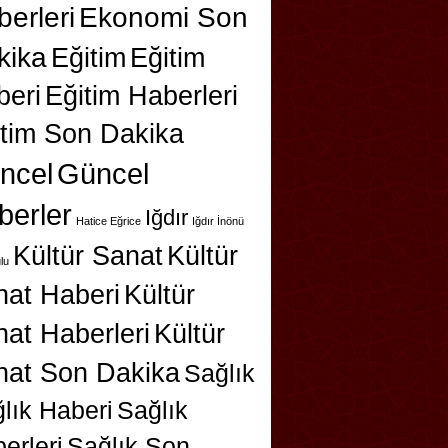
erleri
Ekonomi Son
kika
Eğitim
Eğitim
beri
Eğitim Haberleri
itim Son Dakika
ncel
Güncel
berler
Iğdır
Hatice Eğrice
Iğdır İnönü
Kültür Sanat
Kültür
lu
nat Haberi
Kültür
at Haberleri
Kültür
nat Son Dakika
Sağlık
lık Haberi
Sağlık
erleri
Sağlık Son