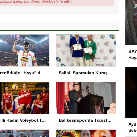
rumluluk içeriği gönderen Üye/Üyeler’e aittir.
BAY
Haya
Antrenörlüğe ”Hayır” diyen Mertens, Galatasaray’dan bakın ne istedi
Salihli Sporcuları Kuraş’ta Gururlandırdı
A Milli Kadın Voleybol Takımı VNL’de Ankara’da
Balıkesirspor’da Transferde Yeni Yaklaşım
Ayd
Seb