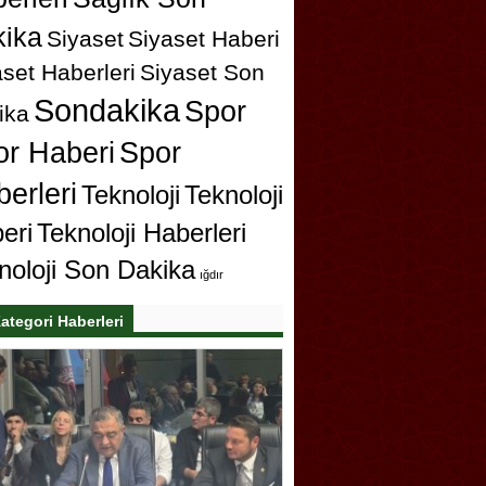
ika
Siyaset
Siyaset Haberi
set Haberleri
Siyaset Son
Sondakika
Spor
ika
or Haberi
Spor
erleri
Teknoloji
Teknoloji
eri
Teknoloji Haberleri
noloji Son Dakika
ığdır
ategori Haberleri