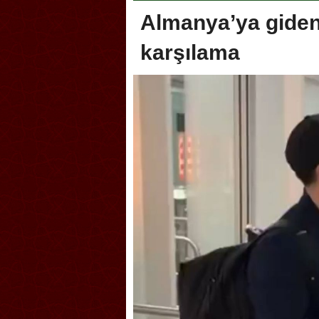
Almanya’ya giden
karşılama
ca, Geleneksel Türk Okçuluğu
Askerlik şakası Dünya Kupas
nası’na ev sahipliği yapıyor
karıştırdı! Güney Kore’den se