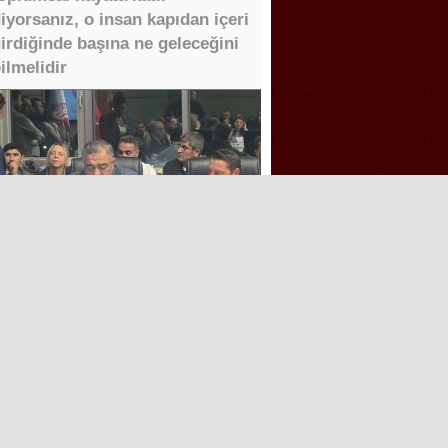
iyorsanız, o insan kapıdan içeri
irdiğinde başına ne geleceğini
ilmelidir
ğdır’da Sınır Kapısı Umutları
Tüm Hakları saklıdır.
Aşk İle ❤️