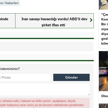
or Haberleri
“Çer
minde
İran savaşı havacılığı vurdu! ABD’li dev
Kom
Bir 
şirket iflas etti
siya
diyo
gird
bilm
 istermisiniz?
Oto
, rahatsız edici, hakaret ve küfür içeren, aşağılayıcı, küçük
şilik haklarına zarar verici ya da benzeri niteliklerde içeriklerden