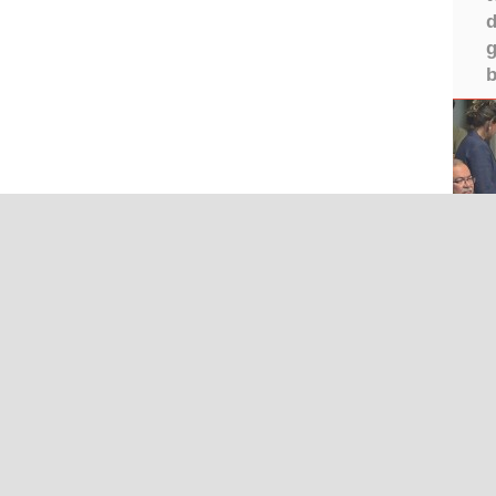
d
g
b
I
Iğdır Gazetesi
©2026 
ır Haberleri
Iğdır Son Dakika
IĞDIR