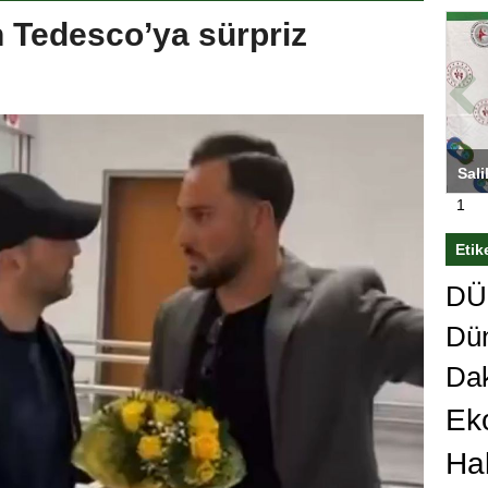
 Tedesco’ya sürpriz
ı’nı
Antrenörlüğe ”Hayır” diyen Mertens,
Salih
rt karar
Galatasaray’dan bakın ne istedi
1
Etik
DÜn
Dü
Da
Ek
Ha