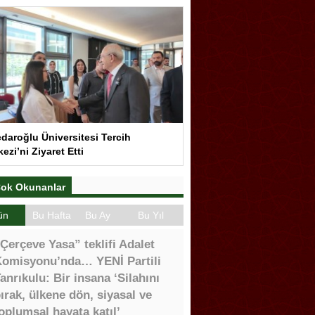
çdaroğlu Üniversitesi Tercih
ezi’ni Ziyaret Etti
ok Okunanlar
ün
Bu Hafta
Bu Ay
Bu Yıl
Çerçeve Yasa” teklifi Adalet
omisyonu’nda… YENİ Partili
anrıkulu: Bir insana ‘Silahını
ırak, ülkene dön, siyasal ve
oplumsal hayata katıl’