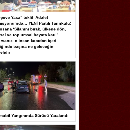
çeve Yasa” teklifi Adalet
isyonu’nda… YENİ Partili Tanrıkulu:
insana ‘Silahını bırak, ülkene dön,
sal ve toplumsal hayata katıl’
rsanız, o insan kapıdan içeri
iğinde başına ne geleceğini
elidir
mobil Yangınında Sürücü Yaralandı