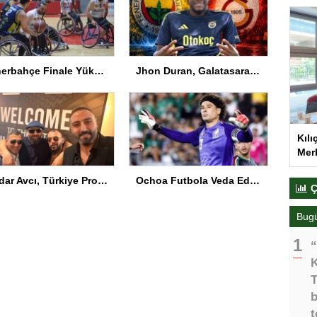
Fenerbahçe Finale Yükseldi
Jhon Duran, Galatasaray ile anlaştı! İşte sözleşmesindeki özel madde
Kılı
Merk
Serdar Avcı, Türkiye Profesyonel Boks Komisyonu Başkanı Seçildi
Ochoa Futbola Veda Ediyor
Ç
Bug
“
K
T
b
t