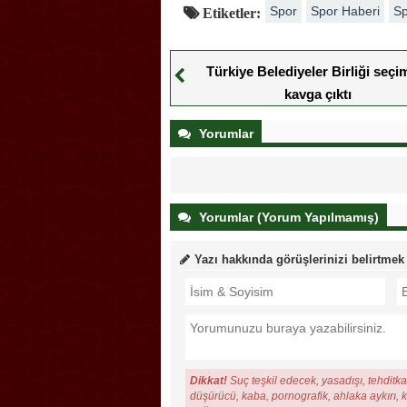
Spor
Spor Haberi
Sp
Etiketler:
Türkiye Belediyeler Birliği seçi
kavga çıktı
Yorumlar
Yorumlar (Yorum Yapılmamış)
Yazı hakkında görüşlerinizi belirtmek
Dikkat!
Suç teşkil edecek, yasadışı, tehditkar
düşürücü, kaba, pornografik, ahlaka aykırı, ki