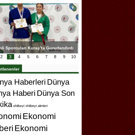
li Sporcuları Kuraş’ta Gururlandırdı
Torreira gözyaşlarıyla veda 
çok özleyeceğim
2
3
4
5
6
7
8
9
10
etlenenler
ya Haberleri
Dünya
nya Haberi
Dünya Son
kika
ehlibeyt
ehlibeyt alimleri
onomi
Ekonomi
beri
Ekonomi