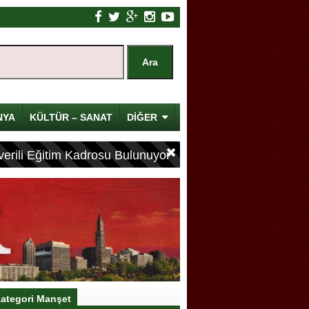
NYA
KÜLTÜR – SANAT
DİĞER
erili Eğitim Kadrosu Bulunuyor
ategori Manşet