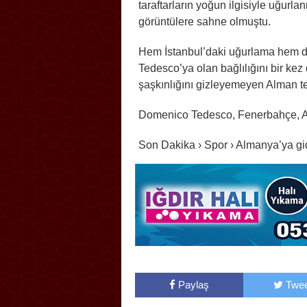
taraftarların yoğun ilgisiyle uğurl
görüntülere sahne olmuştu.
Hem İstanbul’daki uğurlama hem de
Tedesco’ya olan bağlılığını bir kez
şaşkınlığını gizleyemeyen Alman tek
Domenico Tedesco, Fenerbahçe, A
Son Dakika › Spor › Almanya’ya gi
Paylaş
Twee