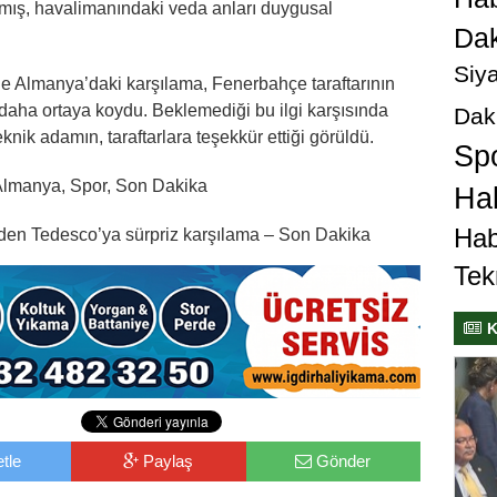
anmış, havalimanındaki veda anları duygusal
Dak
Siya
 Almanya’daki karşılama, Fenerbahçe taraftarının
 daha ortaya koydu. Beklemediği bu ilgi karşısında
Dak
nik adamın, taraftarlara teşekkür ettiği görüldü.
Sp
lmanya, Spor, Son Dakika
Hab
Hab
den Tedesco’ya sürpriz karşılama – Son Dakika
Tek
K
tle
Paylaş
Gönder