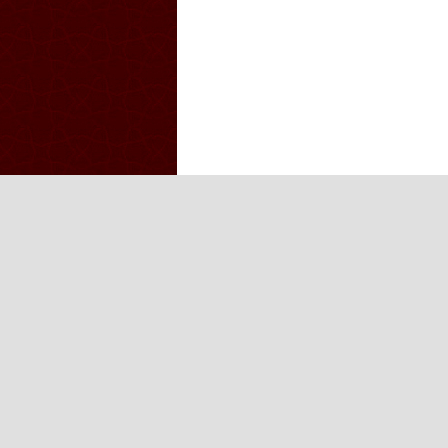
Iğdır Gazetesi
Iğdır Haberi
Iğd
Iğdır Haber
Telif & Yasal Uyarı