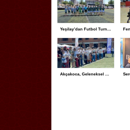
Yeşilay’dan Futbol Turnuvası
Akçakoca, Geleneksel Türk Okçuluğu Şampiyonası’na ev sahipliği yapıyor