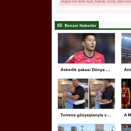
doğan her türlü mali, hukuki, cezai, idari so
Benzer Haberler
Askerlik şakası Dünya Kupası’nı karıştırdı! Güney Kore’den sert karar
Torreira gözyaşlarıyla veda etti: Seni çok özleyeceğim