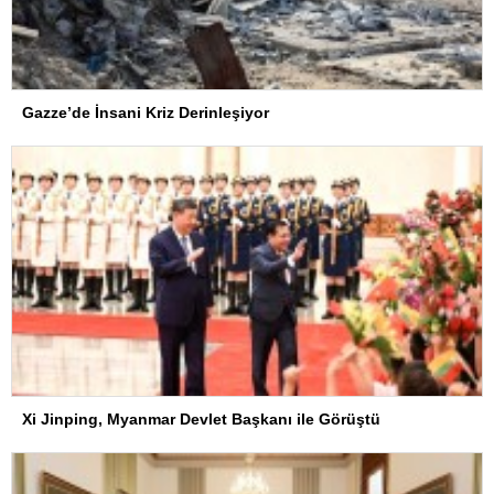
Gazze’de İnsani Kriz Derinleşiyor
Xi Jinping, Myanmar Devlet Başkanı ile Görüştü