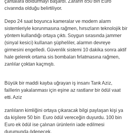
çantalara doldurmayı başardı. Zararın 850 bin Euro
civarında olduğu belirtiliyor.
Depo 24 saat boyunca kameralar ve modern alarm
sistemleriyle korunmasına rağmen, hırsızların teknolojik bir
yöntem kullandığı ortaya çıktı. Soygun sırasında jammer
(sinyal kesici) kullanan şüpheliler, alarmın devreye
girmesini engelledi. Güvenlik sistemi 10 dakika sonra aktif
hale gelerek ortama sis bombaları fırlatmasına rağmen,
zanlılar çoktan kaçmıştı.
Büyük bir maddi kayba uğrayan iş insanı Tarık Aziz,
faillerin yakalanması için eşine az rastlanır bir ödül vaat
etti. Aziz
zanlıların kimliğini ortaya çıkaracak bilgi paylaşan kişi ya
da kişilere 50 bin Euro ödül vereceğin duyurdu. 100 bin
Euro ek ödül ise çalınan ürünlerin iade edilmesi
durumunda ödenecek.