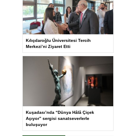
Kılıçdaroğlu Üniversitesi Tercih
Merkezi’ni Ziyaret Etti
Kuşadası’nda “Dünya Hâlâ Çiçek
Açıyor” sergisi sanatseverlerle
buluşuyor