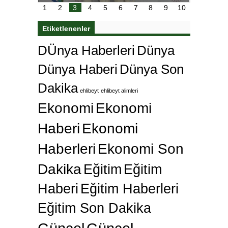
çok özle
1
2
3
4
5
6
7
8
9
10
Etiketlenenler
DÜnya Haberleri
Dünya
Dünya Haberi
Dünya Son
Dakika
ehlibeyt
ehlibeyt alimleri
Ekonomi
Ekonomi
Haberi
Ekonomi
Haberleri
Ekonomi Son
Dakika
Eğitim
Eğitim
Haberi
Eğitim Haberleri
Eğitim Son Dakika