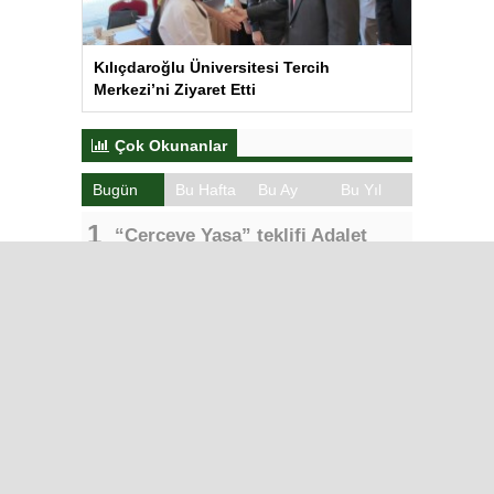
Kılıçdaroğlu Üniversitesi Tercih
Merkezi’ni Ziyaret Etti
Çok Okunanlar
Bugün
Bu Hafta
Bu Ay
Bu Yıl
“Çerçeve Yasa” teklifi Adalet
Komisyonu’nda… YENİ Partili
Tanrıkulu: Bir insana ‘Silahını
bırak, ülkene dön, siyasal ve
toplumsal hayata katıl’
diyorsanız, o insan kapıdan içeri
girdiğinde başına ne geleceğini
bilmelidir