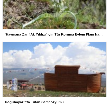
‘Haymana Zarif Ak Yıldızı’ için Tür Koruma Eylem Planı hayata geçirildi
Doğubayazıt’ta Tufan Sempozyumu