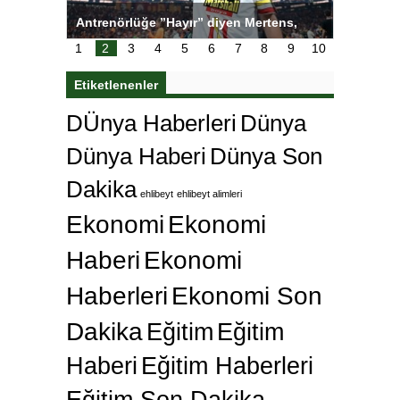
tens,
Salihli Sporcuları Kuraş’ta Gururlandırdı
Torreira 
çok özle
1
2
3
4
5
6
7
8
9
10
Etiketlenenler
DÜnya Haberleri
Dünya
Dünya Haberi
Dünya Son
Dakika
ehlibeyt
ehlibeyt alimleri
Ekonomi
Ekonomi
Haberi
Ekonomi
Haberleri
Ekonomi Son
Dakika
Eğitim
Eğitim
Haberi
Eğitim Haberleri