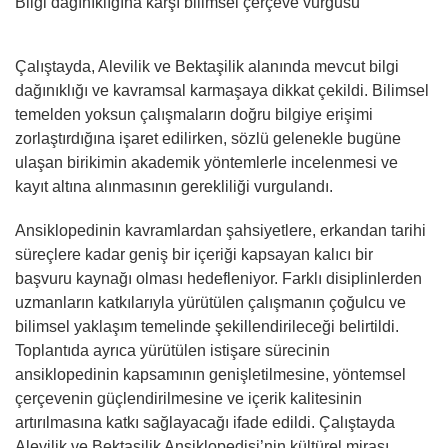
Bilgi dağınıklığına karşı bilimsel çerçeve vurgusu
Çalıştayda, Alevilik ve Bektaşilik alanında mevcut bilgi
dağınıklığı ve kavramsal karmaşaya dikkat çekildi. Bilimsel
temelden yoksun çalışmaların doğru bilgiye erişimi
zorlaştırdığına işaret edilirken, sözlü gelenekle bugüne
ulaşan birikimin akademik yöntemlerle incelenmesi ve
kayıt altına alınmasının gerekliliği vurgulandı.
Ansiklopedinin kavramlardan şahsiyetlere, erkandan tarihi
süreçlere kadar geniş bir içeriği kapsayan kalıcı bir
başvuru kaynağı olması hedefleniyor. Farklı disiplinlerden
uzmanların katkılarıyla yürütülen çalışmanın çoğulcu ve
bilimsel yaklaşım temelinde şekillendirileceği belirtildi.
Toplantıda ayrıca yürütülen istişare sürecinin
ansiklopedinin kapsamının genişletilmesine, yöntemsel
çerçevenin güçlendirilmesine ve içerik kalitesinin
artırılmasına katkı sağlayacağı ifade edildi. Çalıştayda
Alevilik ve Bektaşilik Ansiklopedisi’nin kültürel mirası