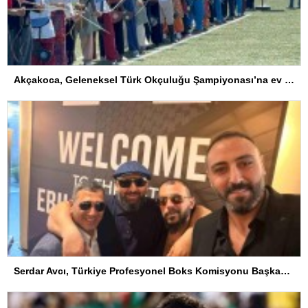
Akçakoca, Geleneksel Türk Okçuluğu Şampiyonası’na ev sahipliği yapıyor
Serdar Avcı, Türkiye Profesyonel Boks Komisyonu Başkanı Seçildi