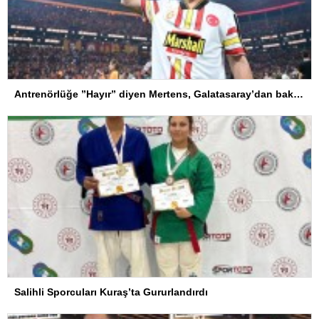
Antrenörlüğe ”Hayır” diyen Mertens, Galatasaray’dan bakın ne istedi
Salihli Sporcuları Kuraş’ta Gururlandırdı