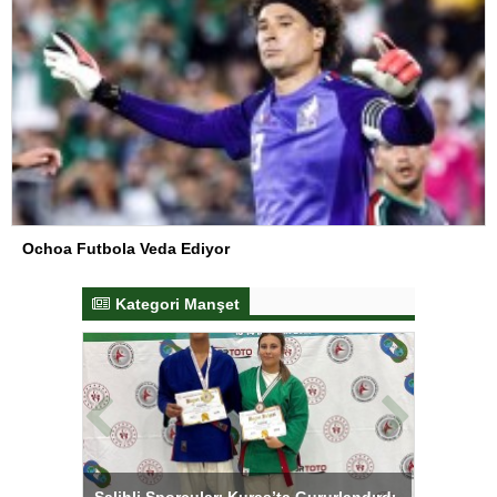
Ochoa Futbola Veda Ediyor
Kategori Manşet
tens,
Salihli Sporcuları Kuraş’ta Gururlandırdı
Torreira 