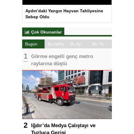
Aydın’daki Yangın Hayvan Tahliyesine
Sebep Oldu
Çok Okunanlar
Bugün
Bu Hafta
Bu Ay
Bu Yıl
Görme engelli genç metro
raylarına düştü
Iğdır’da Medya Çalıştayı ve
Tuzluca Gezisi