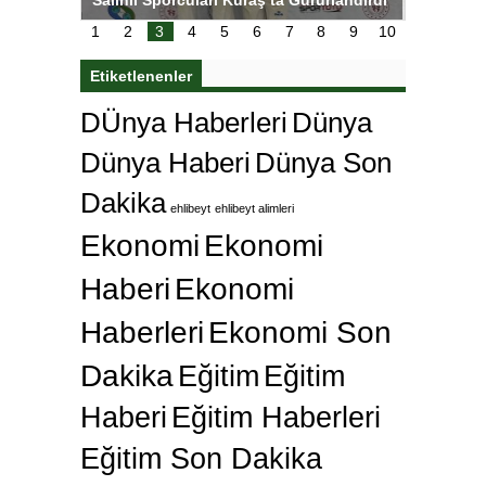
çok özle
1
2
3
4
5
6
7
8
9
10
Etiketlenenler
DÜnya Haberleri
Dünya
Dünya Haberi
Dünya Son
Dakika
ehlibeyt
ehlibeyt alimleri
Ekonomi
Ekonomi
Haberi
Ekonomi
Haberleri
Ekonomi Son
Dakika
Eğitim
Eğitim
Haberi
Eğitim Haberleri
Eğitim Son Dakika