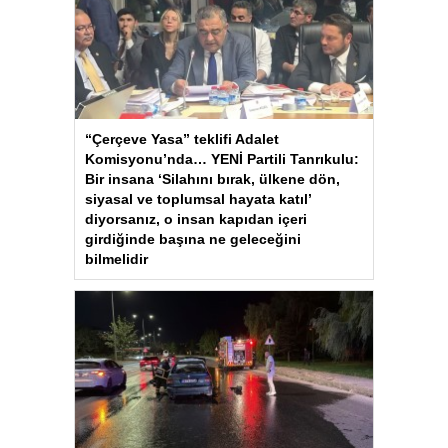
“Çerçeve Yasa” teklifi Adalet
Komisyonu’nda… YENİ Partili Tanrıkulu:
Bir insana ‘Silahını bırak, ülkene dön,
siyasal ve toplumsal hayata katıl’
diyorsanız, o insan kapıdan içeri
girdiğinde başına ne geleceğini
bilmelidir