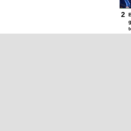
B
g
t
h
B
s
Y
s
T
y
B
m