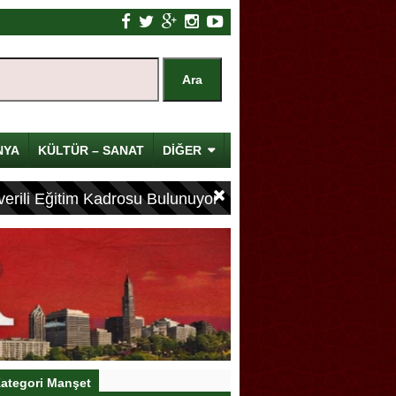
NYA
KÜLTÜR – SANAT
DİĞER
erili Eğitim Kadrosu Bulunuyor
ategori Manşet