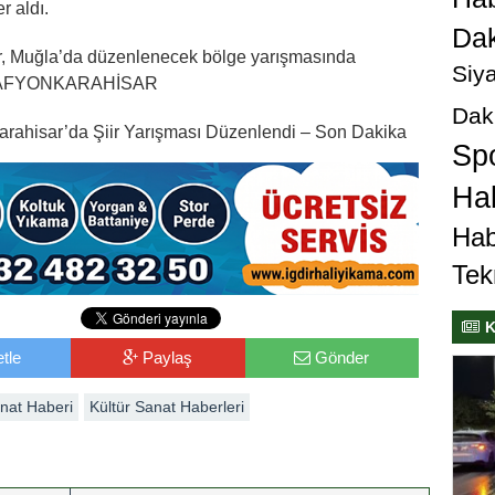
r aldı.
Dak
ler, Muğla’da düzenlenecek bölge yarışmasında
Siya
. – AFYONKARAHİSAR
Dak
karahisar’da Şiir Yarışması Düzenlendi – Son Dakika
Sp
Hab
Hab
Tek
K
tle
Paylaş
Gönder
anat Haberi
Kültür Sanat Haberleri