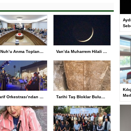
Ayd
Seb
Hz. Nuh’u Anma Toplantısı Şırnak’ta
Van’da Muharrem Hilali ve Gezegenler Gökyüzünde Buluştu
Kılı
Merk
Maarif Orkestrası’ndan Keyifli Konser
Tarihi Taş Bloklar Bulundu