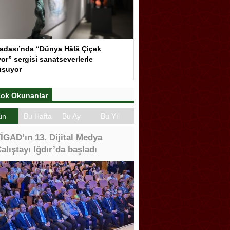
adası’nda “Dünya Hâlâ Çiçek
or” sergisi sanatseverlerle
uşuyor
ok Okunanlar
ün
Bu Hafta
Bu Ay
Bu Yıl
İGAD’ın 13. Dijital Medya
alıştayı Iğdır’da başladı