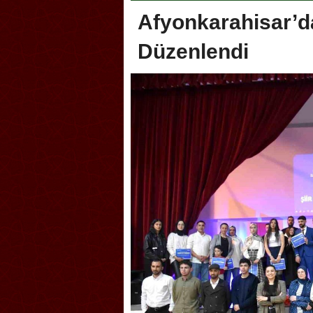
Afyonkarahisar’da
Düzenlendi
Akçakoca, Geleneksel Tür
Şampiyonası’na ev sahipliğ