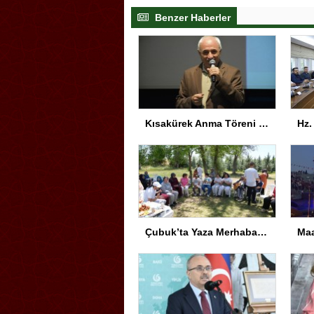
Benzer Haberler
Kısakürek Anma Töreni Trabzon’da Yapıldı
Çubuk’ta Yaza Merhaba Etkinliği