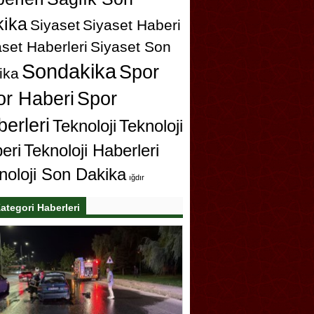
ika
Siyaset
Siyaset Haberi
set Haberleri
Siyaset Son
Sondakika
Spor
ika
or Haberi
Spor
erleri
Teknoloji
Teknoloji
eri
Teknoloji Haberleri
noloji Son Dakika
ığdır
ategori Haberleri