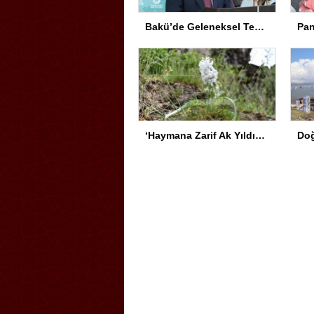
Bakü’de Geleneksel Tezhip ve Minyatür Sergisi Açıldı
‘Haymana Zarif Ak Yıldızı’ için Tür Koruma Eylem Planı hayata geçirildi