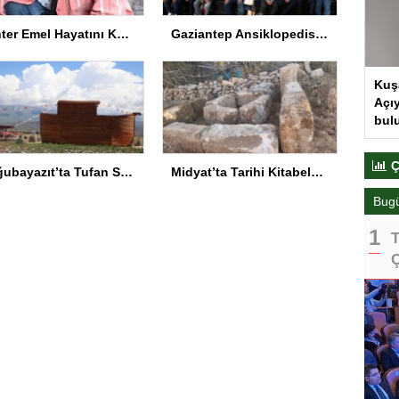
Panter Emel Hayatını Kaybetti
Gaziantep Ansiklopedisi Tanıtıldı
Kuş
Açıy
bul
Ç
Doğubayazıt’ta Tufan Sempozyumu
Midyat’ta Tarihi Kitabeler Bulundu
Bug
T
Ç