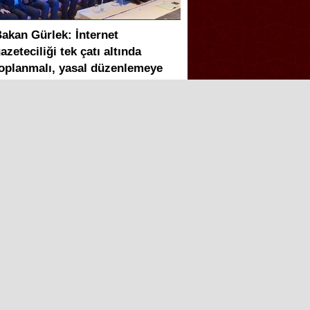
akan Gürlek: İnternet
azeteciliği tek çatı altında
oplanmalı, yasal düzenlemeye
azırız
akan Gürlek: Terörsüz Türkiye
üreci tamamlanmak üzere
apay zeka telifleri ve yıllar
onra çözülen cinayetler: Ekrem
eymur sordu, Bakan Gürlek
anıtladı
akan Gürlek duyurdu: Sosyal
edya düzenlemesi geliyor