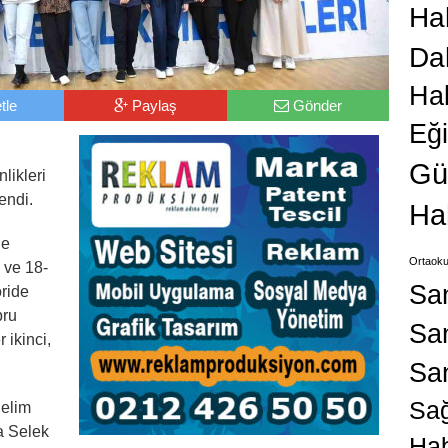
Hab
Da
Ha
tle
Paylaş
Gönder
Eğ
Gü
likleri
endi.
Ha
de
Ortaoku
 ve 18-
Sa
oride
bru
San
 ikinci,
Sa
Sağ
Selim
a Selek
Hab