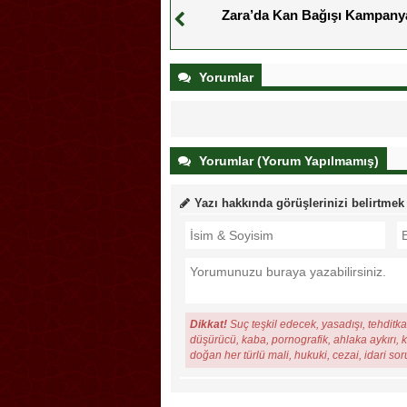
Zara’da Kan Bağışı Kampany
Yorumlar
Yorumlar (Yorum Yapılmamış)
Yazı hakkında görüşlerinizi belirtmek
Dikkat!
Suç teşkil edecek, yasadışı, tehditkar
düşürücü, kaba, pornografik, ahlaka aykırı, ki
doğan her türlü mali, hukuki, cezai, idari so