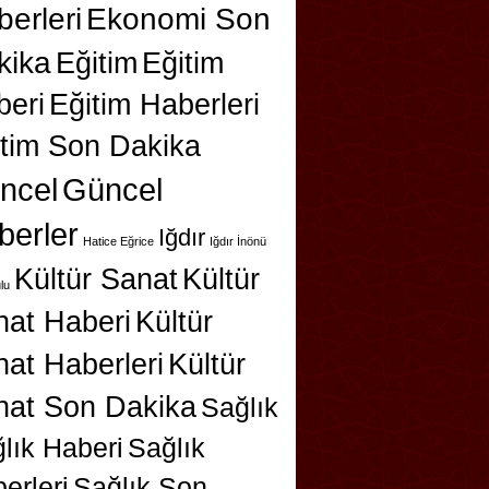
erleri
Ekonomi Son
kika
Eğitim
Eğitim
beri
Eğitim Haberleri
itim Son Dakika
ncel
Güncel
berler
Iğdır
Hatice Eğrice
Iğdır İnönü
Kültür Sanat
Kültür
lu
nat Haberi
Kültür
at Haberleri
Kültür
nat Son Dakika
Sağlık
lık Haberi
Sağlık
erleri
Sağlık Son