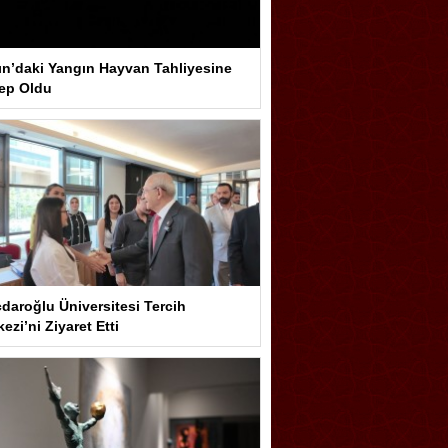
ın’daki Yangın Hayvan Tahliyesine
ep Oldu
çdaroğlu Üniversitesi Tercih
ezi’ni Ziyaret Etti