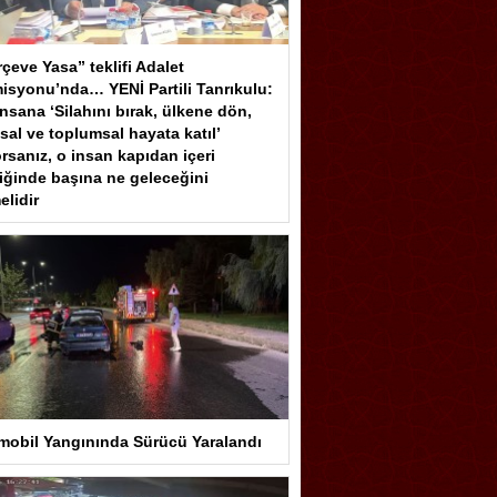
çeve Yasa” teklifi Adalet
isyonu’nda… YENİ Partili Tanrıkulu:
insana ‘Silahını bırak, ülkene dön,
sal ve toplumsal hayata katıl’
rsanız, o insan kapıdan içeri
iğinde başına ne geleceğini
elidir
mobil Yangınında Sürücü Yaralandı