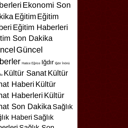
erleri
Ekonomi Son
kika
Eğitim
Eğitim
beri
Eğitim Haberleri
itim Son Dakika
ncel
Güncel
berler
Iğdır
Hatice Eğrice
Iğdır İnönü
Kültür Sanat
Kültür
lu
nat Haberi
Kültür
at Haberleri
Kültür
nat Son Dakika
Sağlık
lık Haberi
Sağlık
erleri
Sağlık Son