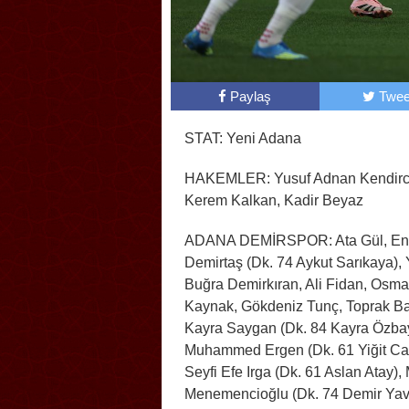
Paylaş
Twee
STAT: Yeni Adana
HAKEMLER: Yusuf Adnan Kendirci
Kerem Kalkan, Kadir Beyaz
ADANA DEMİRSPOR: Ata Gül, En
Demirtaş (Dk. 74 Aykut Sarıkaya), 
Buğra Demirkıran, Ali Fidan, Osm
Kaynak, Gökdeniz Tunç, Toprak Ba
Kayra Saygan (Dk. 84 Kayra Özbay
Muhammed Ergen (Dk. 61 Yiğit Ca
Seyfi Efe Irga (Dk. 61 Aslan Atay), 
Menemencioğlu (Dk. 74 Demir Yav