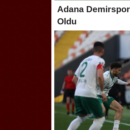
Adana Demirspor,
Oldu
oca, Geleneksel Türk Okçuluğu
Askerlik şakası Dünya Kup
yonası’na ev sahipliği yapıyor
karıştırdı! Güney Kore’den 