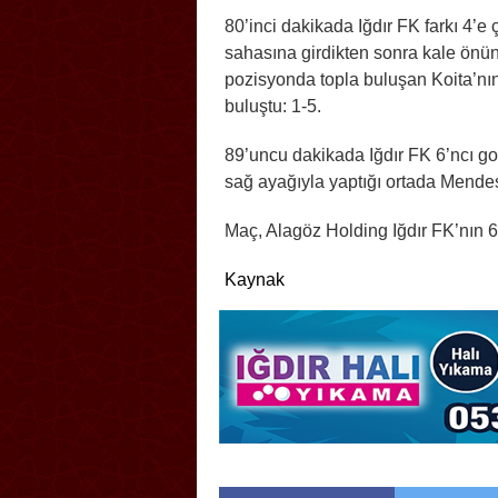
80’inci dakikada Iğdır FK farkı 4’e
sahasına girdikten sonra kale önün
pozisyonda topla buluşan Koita’nın
buluştu: 1-5.
89’uncu dakikada Iğdır FK 6’ncı go
sağ ayağıyla yaptığı ortada Mendes,
Maç, Alagöz Holding Iğdır FK’nın 6-
Kaynak