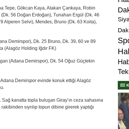
 Tepe, Gökcan Kaya, Atakan Çankaya, Robin
Dak
n (Dk. 56 Doğan Erdoğan), Tunahan Ergül (Dk. 46
Siya
9 Alperen Selvi), Mendes, Bruno (Dk. 63 Koita),
Dak
Sp
a Demirspor), Dk. 25 Bruno, Dk. 39, 60 ve 89
a (Alagöz Holding Iğdır FK)
Hab
Hab
an (Adana Demirspor), Dk. 54 Oğuz Güçtekin
Tek
da Adana Demirspor evinde konuk ettiği Alagöz
K
u.
i. Sağ kanatta topla buluşan Giray’ın ceza sahasına
rakibinden sıyrılıp topun dibine girerek yaptığı