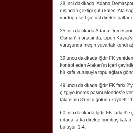
28’inci dakikada, Adana Demirspor
dışından çektiği şutu kaleci Ata s
vurduğu sert şut üst direkte patladı.
35’inci dakikada Adana Demirspor 
Osman’ın ortasında, topun Kayra’y
vuruşunda meşin yuvarlak kendi ağla
39’uncu dakikada Iğdır FK yeniden
kontrol eden Atakan’ın içeri çevird
bir kafa vuruşuyla topu ağlara gönd
49’uncu dakikada Iğdır FK farkı 2’y
çizgiye inerek pasını Mendes’e ver
takımının 3’üncü golünü kaydetti: 1
60’ıncı dakikada Iğdır FK farkı 3’e
ortada, arka direkte bomboş kalan
buluştu: 1-4.