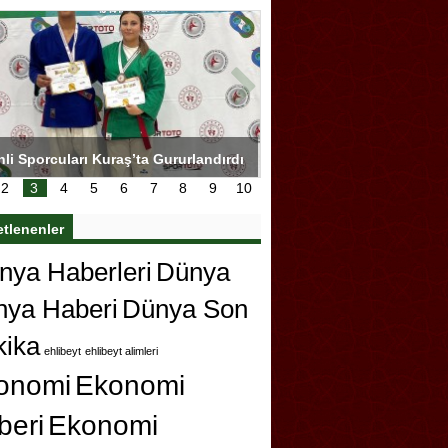
hli Sporcuları Kuraş’ta Gururlandırdı
Torreira gözyaşlarıyla ved
çok özleyeceğim
2
3
4
5
6
7
8
9
10
etlenenler
ya Haberleri
Dünya
nya Haberi
Dünya Son
kika
ehlibeyt
ehlibeyt alimleri
onomi
Ekonomi
beri
Ekonomi