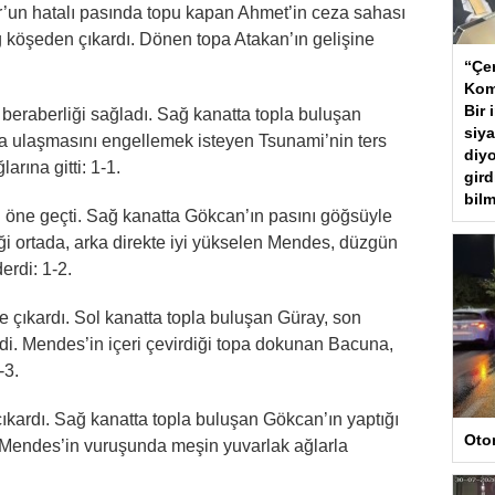
’un hatalı pasında topu kapan Ahmet’in ceza sahası
ağ köşeden çıkardı. Dönen topa Atakan’ın gelişine
“Çer
Kom
Bir 
beraberliği sağladı. Sağ kanatta topla buluşan
siya
a ulaşmasını engellemek isteyen Tsunami’nin ters
diyo
rına gitti: 1-1.
gird
bilm
 öne geçti. Sağ kanatta Gökcan’ın pasını göğsüyle
iği ortada, arka direkte iyi yükselen Mendes, düzgün
erdi: 1-2.
e çıkardı. Sol kanatta topla buluşan Güray, son
di. Mendes’in içeri çevirdiği topa dokunan Bacuna,
-3.
 çıkardı. Sağ kanatta topla buluşan Gökcan’ın yaptığı
Oto
 Mendes’in vuruşunda meşin yuvarlak ağlarla