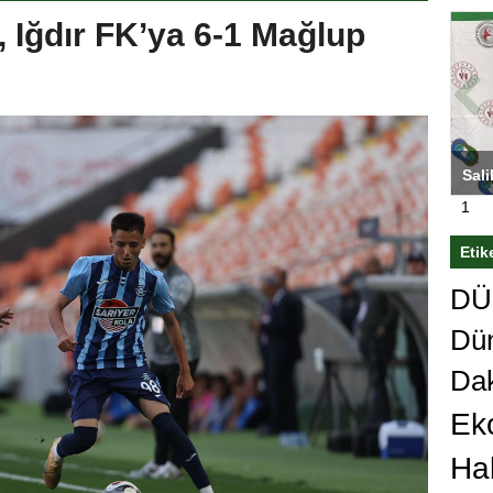
 Iğdır FK’ya 6-1 Mağlup
ası’nı
Antrenörlüğe ”Hayır” diyen Mertens,
Sali
sert karar
Galatasaray’dan bakın ne istedi
1
Etik
DÜn
Dü
Da
Ek
Ha