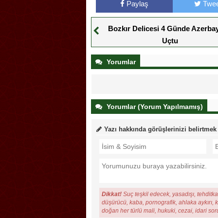
Paylaş
Twee
Bozkır Delicesi 4 Günde Azerba
Uçtu
Yorumlar
Yorumlar (Yorum Yapılmamış)
Yazı hakkında görüşlerinizi belirtmek
Dikkat!
Suç teşkil edecek, yasadışı, tehditkar
düşürücü, kaba, pornografik, ahlaka aykırı, ki
doğan her türlü mali, hukuki, cezai, idari so