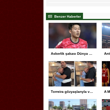
Benzer Haberler
Askerlik şakası Dünya Kupası’nı karıştırdı! Güney Kore’den sert karar
Torreira gözyaşlarıyla veda etti: Seni çok özleyeceğim