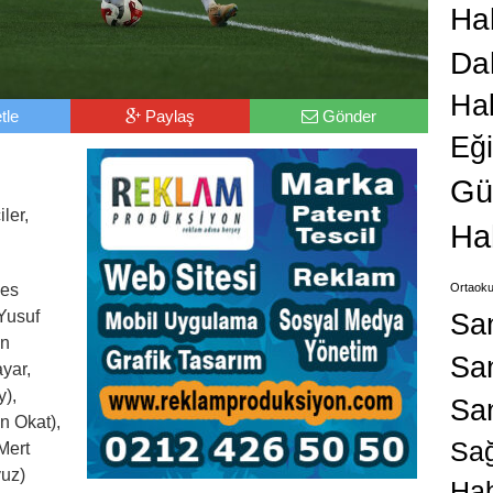
Hab
Da
Ha
tle
Paylaş
Gönder
Eğ
Gü
ler,
Ha
Ortaoku
es
Sa
Yusuf
an
San
yar,
),
Sa
n Okat),
Sağ
Mert
uz)
Hab