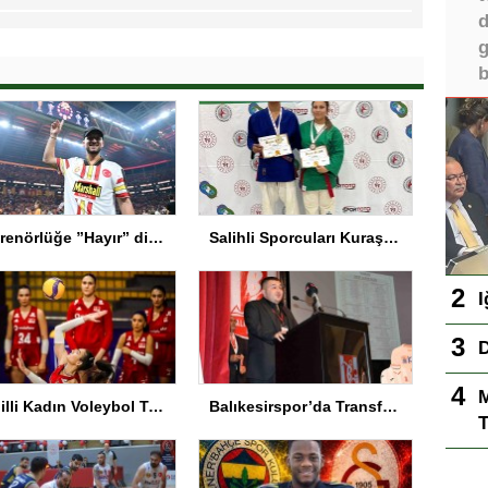
d
g
b
Antrenörlüğe ”Hayır” diyen Mertens, Galatasaray’dan bakın ne istedi
Salihli Sporcuları Kuraş’ta Gururlandırdı
I
D
M
A Milli Kadın Voleybol Takımı VNL’de Ankara’da
Balıkesirspor’da Transferde Yeni Yaklaşım
T