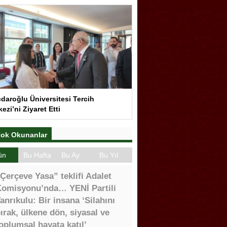
çdaroğlu Üniversitesi Tercih
ezi’ni Ziyaret Etti
ok Okunanlar
ün
Bu Hafta
Bu Ay
Bu Yıl
Çerçeve Yasa” teklifi Adalet
omisyonu’nda… YENİ Partili
anrıkulu: Bir insana ‘Silahını
ırak, ülkene dön, siyasal ve
oplumsal hayata katıl’