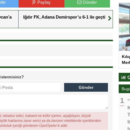
tle
Paylaş
Gönder
ycan’a
Iğdır FK, Adana Demirspor’u 6-1 ile geçti
Kılı
Merk
 istermisiniz?
Ç
Bug
“
K
T
, rahatsız edici, hakaret ve küfür içeren, aşağılayıcı, küçük
şilik haklarına zarar verici ya da benzeri niteliklerde içeriklerden
b
rumluluk içeriği gönderen Üye/Üyeler’e aittir.
t