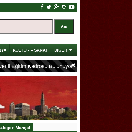
NYA
KÜLTÜR – SANAT
DİĞER
erili Eğitim Kadrosu Bulunuyor
ategori Manşet