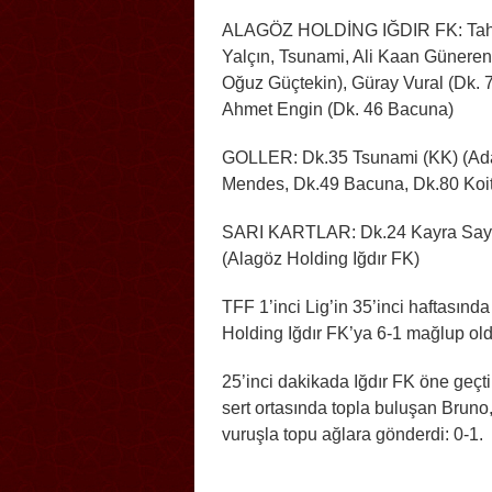
ALAGÖZ HOLDİNG IĞDIR FK: Taha
Yalçın, Tsunami, Ali Kaan Günere
Oğuz Güçtekin), Güray Vural (Dk. 7
Ahmet Engin (Dk. 46 Bacuna)
GOLLER: Dk.35 Tsunami (KK) (Adan
Mendes, Dk.49 Bacuna, Dk.80 Koit
SARI KARTLAR: Dk.24 Kayra Sayg
(Alagöz Holding Iğdır FK)
TFF 1’inci Lig’in 35’inci haftasın
Holding Iğdır FK’ya 6-1 mağlup old
25’inci dakikada Iğdır FK öne geçt
sert ortasında topla buluşan Bruno, 
vuruşla topu ağlara gönderdi: 0-1.