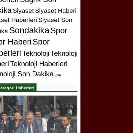
ika
Siyaset
Siyaset Haberi
set Haberleri
Siyaset Son
Sondakika
Spor
ika
or Haberi
Spor
erleri
Teknoloji
Teknoloji
eri
Teknoloji Haberleri
noloji Son Dakika
ığdır
ategori Haberleri