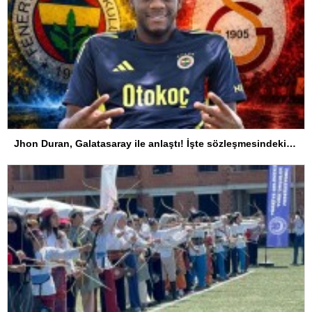
Jhon Duran, Galatasaray ile anlaştı! İşte sözleşmesindeki özel madde