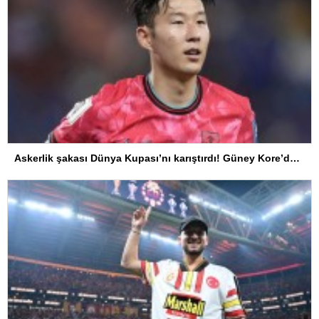
Askerlik şakası Dünya Kupası’nı karıştırdı! Güney Kore’den sert karar