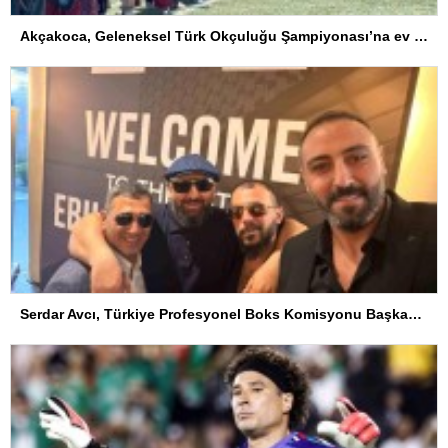
Akçakoca, Geleneksel Türk Okçuluğu Şampiyonası’na ev sahipliği yapıyor
Serdar Avcı, Türkiye Profesyonel Boks Komisyonu Başkanı Seçildi