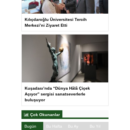
Kılıçdaroğlu Üniversitesi Tercih
Merkezi’ni Ziyaret Etti
Kuşadası’nda “Dünya Hâlâ Çiçek
Açıyor” sergisi sanatseverlerle
buluşuyor
Çok Okunanlar
Bugün
Bu Hafta
Bu Ay
Bu Yıl