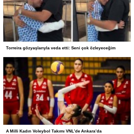
Torreira gözyaşlarıyla veda etti: Seni çok özleyeceğim
A Milli Kadın Voleybol Takımı VNL’de Ankara’da