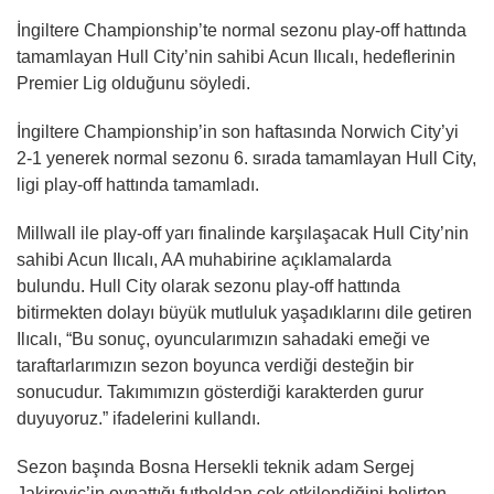
İngiltere Championship’te normal sezonu play-off hattında
tamamlayan Hull City’nin sahibi Acun Ilıcalı, hedeflerinin
Premier Lig olduğunu söyledi.
İngiltere Championship’in son haftasında Norwich City’yi
2-1 yenerek normal sezonu 6. sırada tamamlayan Hull City,
ligi play-off hattında tamamladı.
Millwall ile play-off yarı finalinde karşılaşacak Hull City’nin
sahibi Acun Ilıcalı, AA muhabirine açıklamalarda
bulundu. Hull City olarak sezonu play-off hattında
bitirmekten dolayı büyük mutluluk yaşadıklarını dile getiren
Ilıcalı, “Bu sonuç, oyuncularımızın sahadaki emeği ve
taraftarlarımızın sezon boyunca verdiği desteğin bir
sonucudur. Takımımızın gösterdiği karakterden gurur
duyuyoruz.” ifadelerini kullandı.
Sezon başında Bosna Hersekli teknik adam Sergej
Jakirovic’in oynattığı futboldan çok etkilendiğini belirten