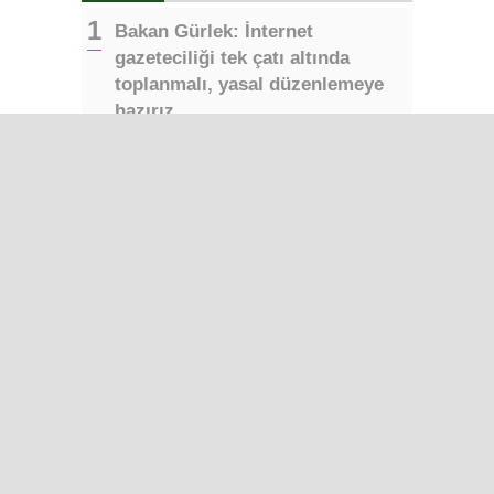
Bakan Gürlek: İnternet
gazeteciliği tek çatı altında
toplanmalı, yasal düzenlemeye
hazırız
TİGAD’ın 13. Dijital Medya
Çalıştayı Iğdır’da başladı
Bakan Gürlek: Terörsüz Türkiye
süreci tamamlanmak üzere
Yapay zeka telifleri ve yıllar