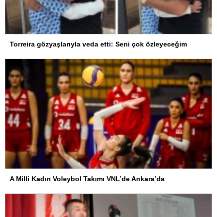
Torreira gözyaşlarıyla veda etti: Seni çok özleyeceğim
A Milli Kadın Voleybol Takımı VNL’de Ankara’da