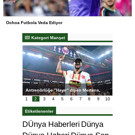
Ochoa Futbola Veda Ediyor
Kategori Manşet
tens,
Salihli Sporcuları Kuraş’ta Gururlandırdı
Torreira 
çok özle
1
2
3
4
5
6
7
8
9
10
Etiketlenenler
DÜnya Haberleri
Dünya