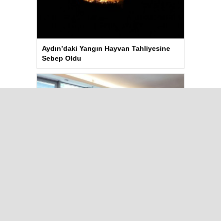
Aydın’daki Yangın Hayvan Tahliyesine
Sebep Oldu
Kılıçdaroğlu Üniversitesi Tercih
Merkezi’ni Ziyaret Etti
Çok Okunanlar
Bugün
Bu Hafta
Bu Ay
Bu Yıl