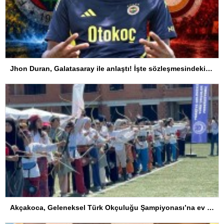
Jhon Duran, Galatasaray ile anlaştı! İşte sözleşmesindeki özel madde
Akçakoca, Geleneksel Türk Okçuluğu Şampiyonası’na ev sahipliği yapıyor