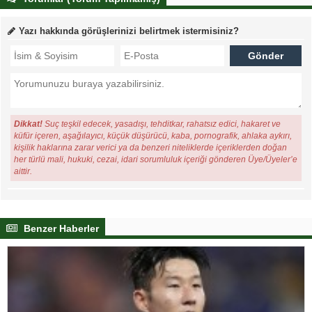
Yazı hakkında görüşlerinizi belirtmek istermisiniz?
Dikkat!
Suç teşkil edecek, yasadışı, tehditkar, rahatsız edici, hakaret ve
küfür içeren, aşağılayıcı, küçük düşürücü, kaba, pornografik, ahlaka aykırı,
kişilik haklarına zarar verici ya da benzeri niteliklerde içeriklerden doğan
her türlü mali, hukuki, cezai, idari sorumluluk içeriği gönderen Üye/Üyeler’e
aittir.
Benzer Haberler