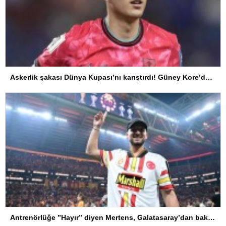
Askerlik şakası Dünya Kupası’nı karıştırdı! Güney Kore’den sert karar
Antrenörlüğe ”Hayır” diyen Mertens, Galatasaray’dan bakın ne istedi