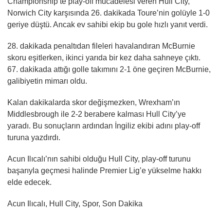
Championship’te play-off mücadelesi veren Hull City,
Norwich City karşısında 26. dakikada Toure’nin golüyle 1-0
geriye düştü. Ancak ev sahibi ekip bu gole hızlı yanıt verdi.
28. dakikada penaltıdan fileleri havalandıran McBurnie
skoru eşitlerken, ikinci yarıda bir kez daha sahneye çıktı.
67. dakikada attığı golle takımını 2-1 öne geçiren McBurnie,
galibiyetin mimarı oldu.
Kalan dakikalarda skor değişmezken, Wrexham’ın
Middlesbrough ile 2-2 berabere kalması Hull City’ye
yaradı. Bu sonuçların ardından İngiliz ekibi adını play-off
turuna yazdırdı.
Acun Ilıcalı’nın sahibi olduğu Hull City, play-off turunu
başarıyla geçmesi halinde Premier Lig’e yükselme hakkı
elde edecek.
Acun Ilıcalı, Hull City, Spor, Son Dakika