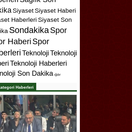
ika
Siyaset
Siyaset Haberi
set Haberleri
Siyaset Son
Sondakika
Spor
ika
or Haberi
Spor
erleri
Teknoloji
Teknoloji
eri
Teknoloji Haberleri
noloji Son Dakika
ığdır
ategori Haberleri