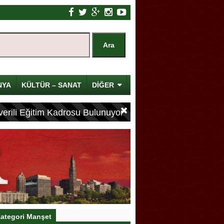
NYA
KÜLTÜR – SANAT
DİĞER
erili Eğitim Kadrosu Bulunuyor
ategori Manşet