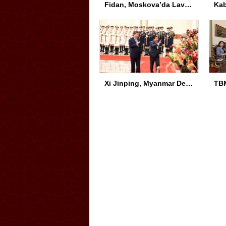
Fidan, Moskova’da Lavrov ile Görüştü
Xi Jinping, Myanmar Devlet Başkanı ile Görüştü