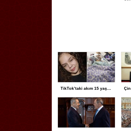
TikTok’taki akım 15 yaşındaki kız çocuğunu hayattan kopardı