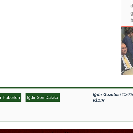
d
g
b
Iğdır Gazetesi
©2026 
ır Haberleri
Iğdır Son Dakika
IĞDIR