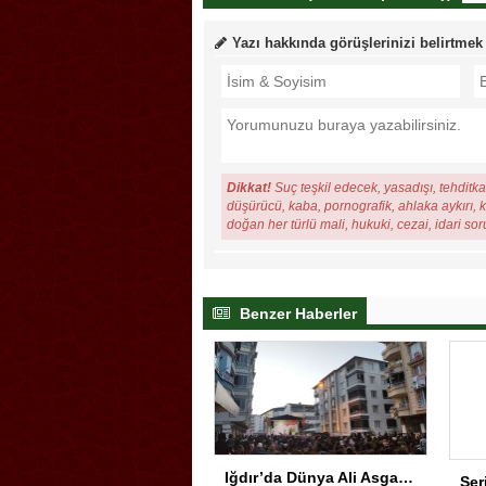
Yazı hakkında görüşlerinizi belirtmek
Dikkat!
Suç teşkil edecek, yasadışı, tehditkar
düşürücü, kaba, pornografik, ahlaka aykırı, ki
doğan her türlü mali, hukuki, cezai, idari so
Benzer Haberler
Iğdır’da Dünya Ali Asgar Günü Duygu Dolu Programla İdrak Edildi