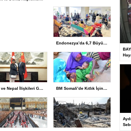
Endonezya’da 6,7 Büyüklüğünde Deprem
BAY
Haya
Çin ve Nepal İlişkileri Güçleniyor
BM Somali’de Kıtlık İçin 10 Milyon Dolar Ayırdı
Ayd
Seb