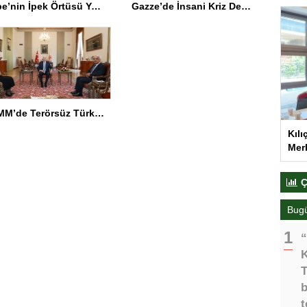
Kabe’nin İpek Örtüsü Yenilendi
Gazze’de İnsani Kriz Derinleşiyor
TBMM’de Terörsüz Türkiye Görüşmesi
Kılı
Merk
Ç
Bug
“
K
T
b
t