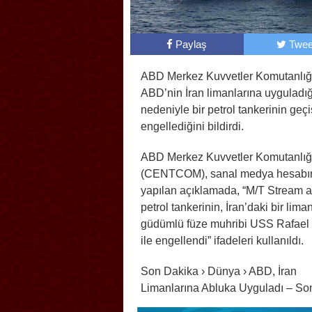
Paylaş
Twee
ABD Merkez Kuvvetler Komutanlığ
ABD’nin İran limanlarına uyguladı
nedeniyle bir petrol tankerinin geçi
engellediğini bildirdi.
ABD Merkez Kuvvetler Komutanlığı
(CENTCOM), sanal medya hesabı
yapılan açıklamada, “M/T Stream a
petrol tankerinin, İran’daki bir lima
güdümlü füze muhribi USS Rafael 
ile engellendi” ifadeleri kullanıldı.
Son Dakika › Dünya › ABD, İran
Limanlarına Abluka Uyguladı – So