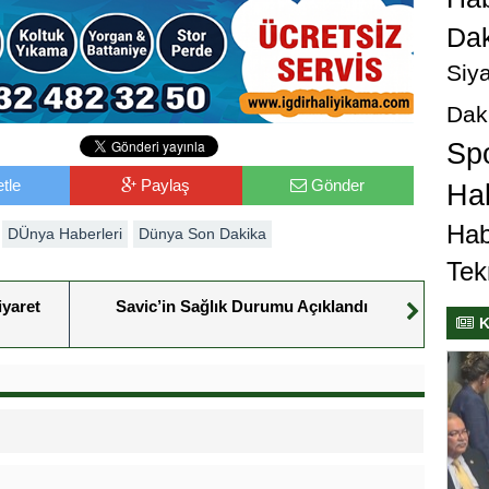
Dak
Siya
Dak
Sp
tle
Paylaş
Gönder
Hab
Hab
DÜnya Haberleri
Dünya Son Dakika
Tek
iyaret
Savic’in Sağlık Durumu Açıklandı
K