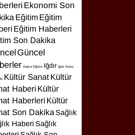
erleri
Ekonomi Son
kika
Eğitim
Eğitim
beri
Eğitim Haberleri
itim Son Dakika
ncel
Güncel
berler
Iğdır
Hatice Eğrice
Iğdır İnönü
Kültür Sanat
Kültür
lu
nat Haberi
Kültür
at Haberleri
Kültür
nat Son Dakika
Sağlık
lık Haberi
Sağlık
erleri
Sağlık Son