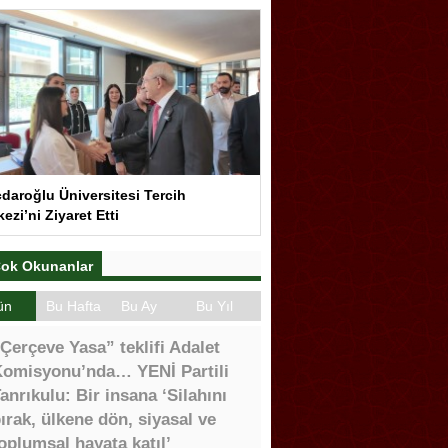
çdaroğlu Üniversitesi Tercih
ezi’ni Ziyaret Etti
ok Okunanlar
ün
Bu Hafta
Bu Ay
Bu Yıl
Çerçeve Yasa” teklifi Adalet
omisyonu’nda… YENİ Partili
anrıkulu: Bir insana ‘Silahını
ırak, ülkene dön, siyasal ve
oplumsal hayata katıl’