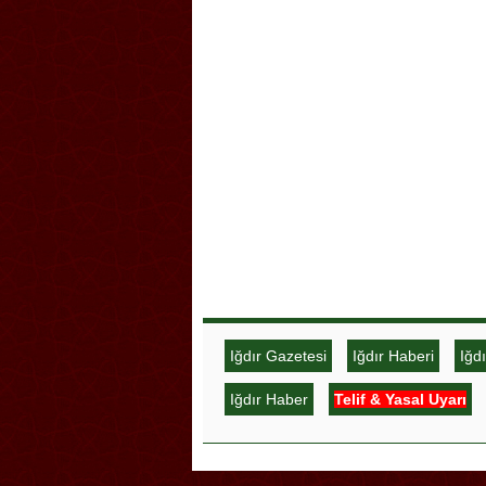
Iğdır Gazetesi
Iğdır Haberi
Iğd
Iğdır Haber
Telif & Yasal Uyarı