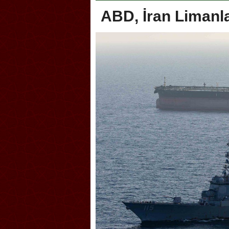
ABD, İran Limanl
oca, Geleneksel Türk Okçuluğu
Askerlik şakası Dünya Kup
yonası’na ev sahipliği yapıyor
karıştırdı! Güney Kore’den 