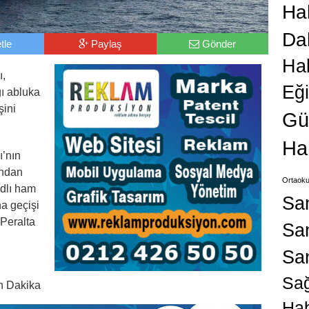
Hab
Da
tle
Paylaş
Gönder
Ha
ı,
Eğ
ğı abluka
şini
Gü
Ha
’nın
ndan
Ortaoku
dlı ham
Sa
na geçişi
Peralta
San
Sa
Sağ
n Dakika
Hab