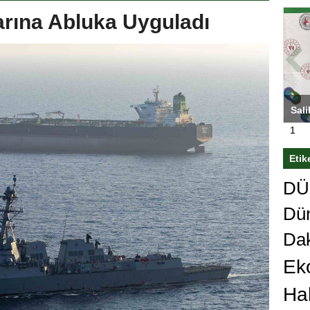
arına Abluka Uyguladı
ası’nı
Antrenörlüğe ”Hayır” diyen Mertens,
Sali
sert karar
Galatasaray’dan bakın ne istedi
1
Etik
DÜn
Dü
Da
Ek
Ha