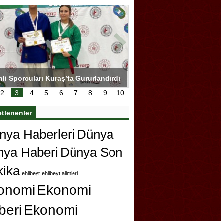
hli Sporcuları Kuraş’ta Gururlandırdı
Torreira gözyaşlarıyla ved
çok özleyeceğim
2
3
4
5
6
7
8
9
10
etlenenler
ya Haberleri
Dünya
nya Haberi
Dünya Son
kika
ehlibeyt
ehlibeyt alimleri
onomi
Ekonomi
beri
Ekonomi