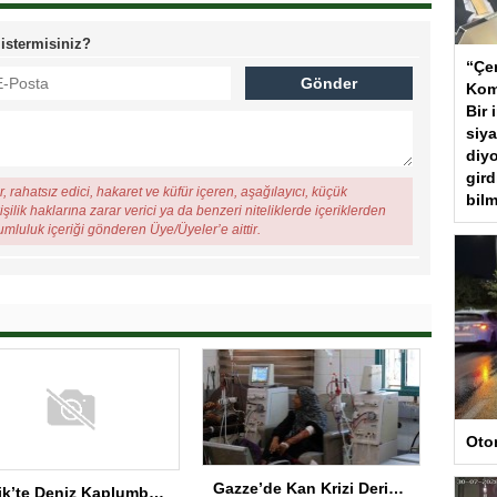
 istermisiniz?
“Çer
Kom
Bir 
siya
diyo
gird
, rahatsız edici, hakaret ve küfür içeren, aşağılayıcı, küçük
bilm
şilik haklarına zarar verici ya da benzeri niteliklerde içeriklerden
rumluluk içeriği gönderen Üye/Üyeler’e aittir.
Oto
Gazze’de Kan Krizi Derinleşiyor
Serik’te Deniz Kaplumbağaları İçin Temizlik