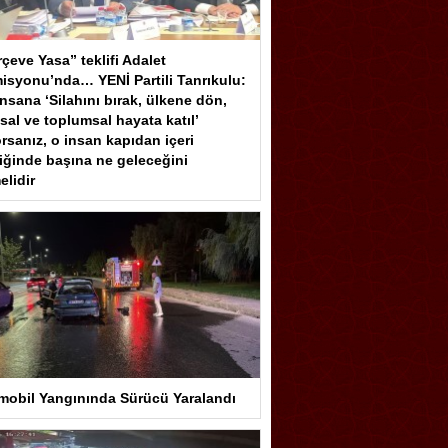
çeve Yasa” teklifi Adalet
isyonu’nda… YENİ Partili Tanrıkulu:
insana ‘Silahını bırak, ülkene dön,
sal ve toplumsal hayata katıl’
rsanız, o insan kapıdan içeri
iğinde başına ne geleceğini
elidir
mobil Yangınında Sürücü Yaralandı