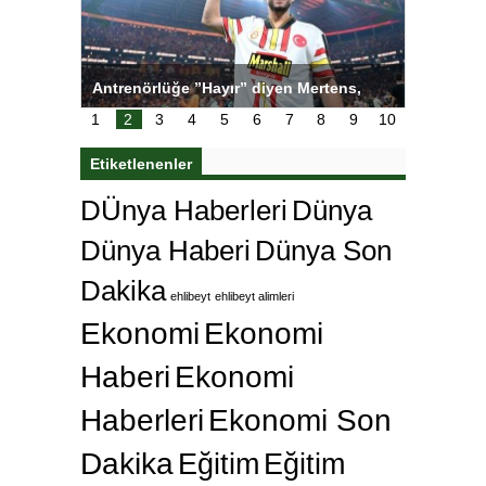
en Mertens,
Salihli Sporcuları Kuraş’ta Gururlandırdı
To
 istedi
ço
1
2
3
4
5
6
7
8
9
10
Etiketlenenler
DÜnya Haberleri
Dünya
Dünya Haberi
Dünya Son
Dakika
ehlibeyt
ehlibeyt alimleri
Ekonomi
Ekonomi
Haberi
Ekonomi
Haberleri
Ekonomi Son
Dakika
Eğitim
Eğitim