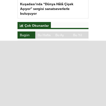
Kuşadası’nda “Dünya Hâlâ Çiçek
Açıyor” sergisi sanatseverlerle
buluşuyor
Çok Okunanlar
Bugün
Bu Hafta
Bu Ay
Bu Yıl
Iğdır’da Koçbaşlı Mezarlık
Mirası
Iğdır’da Zincirleme Trafik Kazası