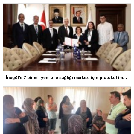
İnegöl’e 7 birimli yeni aile sağlığı merkezi için protokol imzalandı