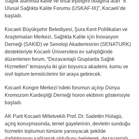
Sağlık alanında kalite ve fırsat eşitliğini odağına alan “9.
Ulusal Sağlıkta Kalite Forumu (USKAF-IX)”, Kocaeli’de
başladı.
Kocaeli Büyükşehir Belediyesi, Şura Kent Politikaları ve
Araştırmaları Merkezi, Sağlıkta Kalite için İnovasyon
Derneği (SAKİD) ve Senoloji Akademisinin (SENATURK)
destekleriyle Kocaeli Üniversitesi ev sahipliğinde
düzenlenen forum, “Dezavantajlı Gruplarda Sağlık
Hizmetleri” temasıyla iki gün boyunca akademi, kamu ve
sivil toplum temsilcilerini bir araya getirecek.
Kocaeli Kongre Merkezi’ndeki forumun açılışı Dünya
Kromozom Kardeşliği Derneği horon ekibinin gösterisiyle
başladı.
AK Parti Kocaeli Milletvekili Prof. Dr. Sadettin Hülagü,
açılış konuşmasında, temel gayelerinin, devletin sunduğu
hizmetin toplumun tümüne yansıyacak şekilde
dağıtılmasını sağlamak olduğunu belirterek, dezavantajlı