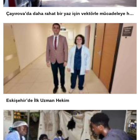
Çayırova’da daha rahat bir yaz için vektörle mücadeleye hız verildi
Eskişehir’de İlk Uzman Hekim