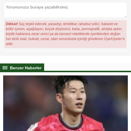
Dikkat!
Suç teşkil edecek, yasadışı, tehditkar, rahatsız edici, hakaret ve
küfür içeren, aşağılayıcı, küçük düşürücü, kaba, pornografik, ahlaka aykırı,
kişilik haklarına zarar verici ya da benzeri niteliklerde içeriklerden doğan
her türlü mali, hukuki, cezai, idari sorumluluk içeriği gönderen Üye/Üyeler’e
aittir.
Benzer Haberler