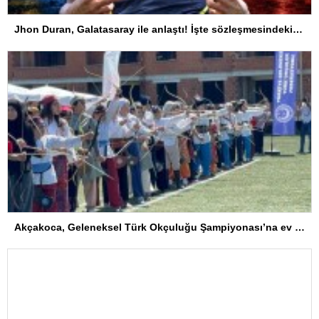
Jhon Duran, Galatasaray ile anlaştı! İşte sözleşmesindeki özel madde
Akçakoca, Geleneksel Türk Okçuluğu Şampiyonası’na ev sahipliği yapıyor