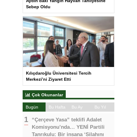
Aydın’daki Yangın Hayvan Tahliyesine
Sebep Oldu
Kılıçdaroğlu Üniversitesi Tercih
Merkezi’ni Ziyaret Etti
Çok Okunanlar
Bugün
Bu Hafta
Bu Ay
Bu Yıl
“Çerçeve Yasa” teklifi Adalet
Komisyonu’nda… YENİ Partili
Tanrıkulu: Bir insana ‘Silahını