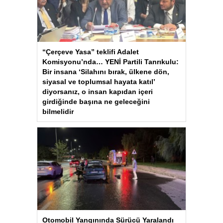
“Çerçeve Yasa” teklifi Adalet
Komisyonu’nda… YENİ Partili Tanrıkulu:
Bir insana ‘Silahını bırak, ülkene dön,
siyasal ve toplumsal hayata katıl’
diyorsanız, o insan kapıdan içeri
girdiğinde başına ne geleceğini
bilmelidir
Otomobil Yangınında Sürücü Yaralandı