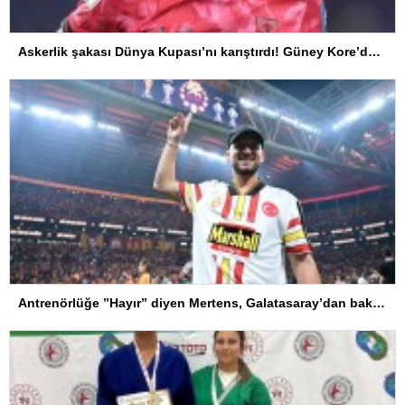
Askerlik şakası Dünya Kupası’nı karıştırdı! Güney Kore’den sert karar
Antrenörlüğe ”Hayır” diyen Mertens, Galatasaray’dan bakın ne istedi