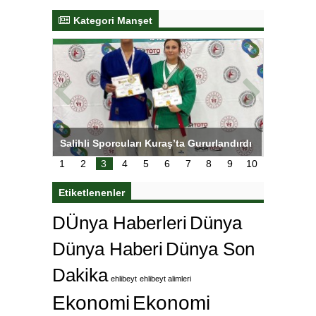
Kategori Manşet
tens,
Salihli Sporcuları Kuraş’ta Gururlandırdı
Torreira 
çok özle
1
2
3
4
5
6
7
8
9
10
Etiketlenenler
DÜnya Haberleri
Dünya
Dünya Haberi
Dünya Son
Dakika
ehlibeyt
ehlibeyt alimleri
Ekonomi
Ekonomi