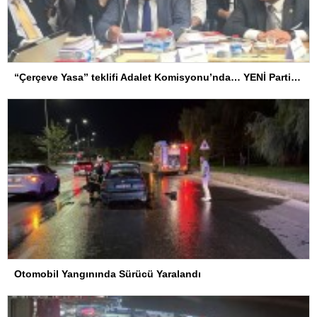
“Çerçeve Yasa” teklifi Adalet Komisyonu’nda… YENİ Partili Tanrıkulu: Bir insana ‘Silahını bırak, ülkene dön, siyasal ve toplumsal hayata katıl’ diyorsanız, o insan kapıdan içeri girdiğinde başına ne geleceğini bilmelidir
Otomobil Yangınında Sürücü Yaralandı