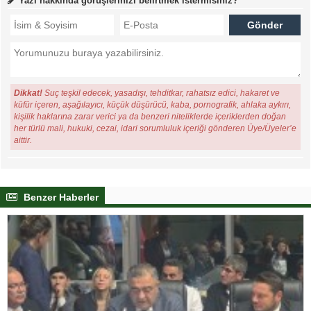
Yazı hakkında görüşlerinizi belirtmek istermisiniz?
Dikkat!
Suç teşkil edecek, yasadışı, tehditkar, rahatsız edici, hakaret ve
küfür içeren, aşağılayıcı, küçük düşürücü, kaba, pornografik, ahlaka aykırı,
kişilik haklarına zarar verici ya da benzeri niteliklerde içeriklerden doğan
her türlü mali, hukuki, cezai, idari sorumluluk içeriği gönderen Üye/Üyeler’e
aittir.
Benzer Haberler