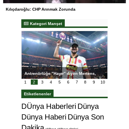
Kılıçdaroğlu: CHP Arınmak Zorunda
Kategori Manşet
ı
Antrenörlüğe ”Hayır” diyen Mertens,
Salihli S
karar
Galatasaray’dan bakın ne istedi
1
2
3
4
5
6
7
8
9
10
Etiketlenenler
DÜnya Haberleri
Dünya
Dünya Haberi
Dünya Son
Dakika
ehlibeyt
ehlibeyt alimleri