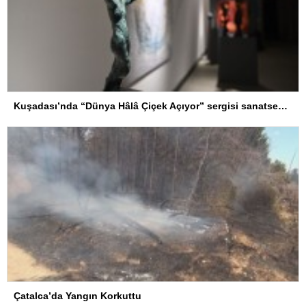
Kuşadası’nda “Dünya Hâlâ Çiçek Açıyor” sergisi sanatseverlerle buluşuyor
Çatalca’da Yangın Korkuttu