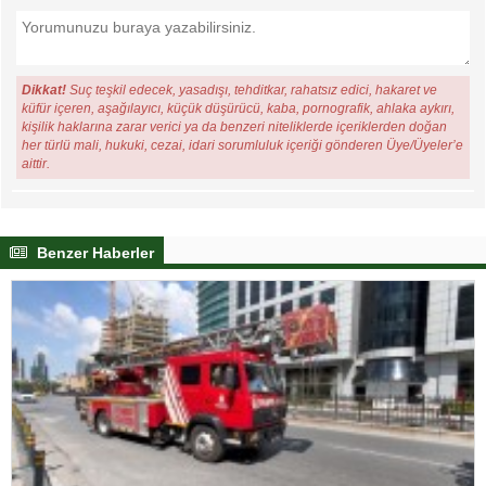
Dikkat!
Suç teşkil edecek, yasadışı, tehditkar, rahatsız edici, hakaret ve
küfür içeren, aşağılayıcı, küçük düşürücü, kaba, pornografik, ahlaka aykırı,
kişilik haklarına zarar verici ya da benzeri niteliklerde içeriklerden doğan
her türlü mali, hukuki, cezai, idari sorumluluk içeriği gönderen Üye/Üyeler’e
aittir.
Benzer Haberler