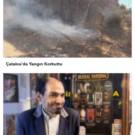
Çatalca’da Yangın Korkuttu