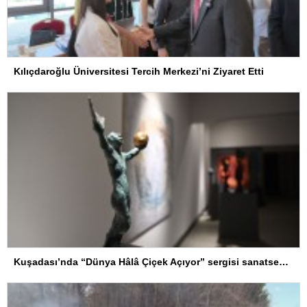
Kılıçdaroğlu Üniversitesi Tercih Merkezi’ni Ziyaret Etti
Kuşadası’nda “Dünya Hâlâ Çiçek Açıyor” sergisi sanatseverlerle buluşuyor