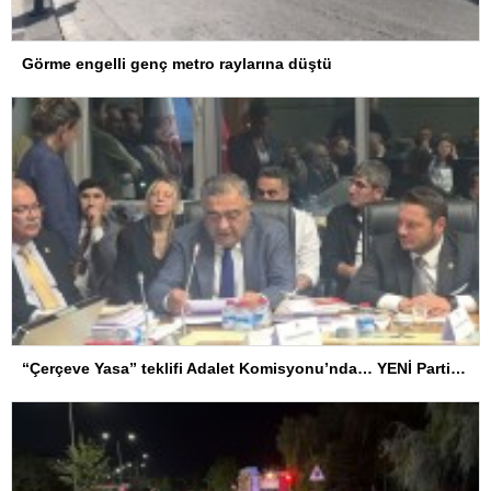
Görme engelli genç metro raylarına düştü
“Çerçeve Yasa” teklifi Adalet Komisyonu’nda… YENİ Partili Tanrıkulu: Bir insana ‘Silahını bırak, ülkene dön, siyasal ve toplumsal hayata katıl’ diyorsanız, o insan kapıdan içeri girdiğinde başına ne geleceğini bilmelidir