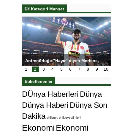
Kategori Manşet
tens,
Salihli Sporcuları Kuraş’ta Gururlandırdı
Torreira 
çok özle
1
2
3
4
5
6
7
8
9
10
Etiketlenenler
DÜnya Haberleri
Dünya
Dünya Haberi
Dünya Son
Dakika
ehlibeyt
ehlibeyt alimleri
Ekonomi
Ekonomi