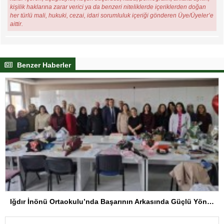
kişilik haklarına zarar verici ya da benzeri niteliklerde içeriklerden doğan
her türlü mali, hukuki, cezai, idari sorumluluk içeriği gönderen Üye/Üyeler’e
aittir.
Benzer Haberler
Iğdır İnönü Ortaokulu’nda Başarının Arkasında Güçlü Yönetim ve Özverili Eğitim Kadrosu Bulunuyor