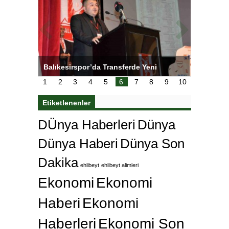
NL’de
Balıkesirspor’da Transferde Yeni
Yeşilay’
Yaklaşım
1
2
3
4
5
6
7
8
9
10
Etiketlenenler
DÜnya Haberleri
Dünya
Dünya Haberi
Dünya Son
Dakika
ehlibeyt
ehlibeyt alimleri
Ekonomi
Ekonomi
Haberi
Ekonomi
Haberleri
Ekonomi Son