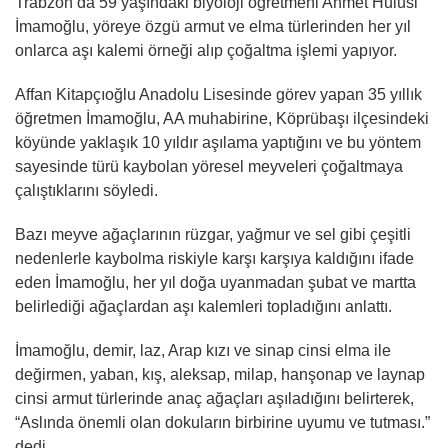
Trabzon’da 59 yaşındaki biyoloji öğretmeni Ahmet Hulusi
İmamoğlu, yöreye özgü armut ve elma türlerinden her yıl
onlarca aşı kalemi örneği alıp çoğaltma işlemi yapıyor.
Affan Kitapçıoğlu Anadolu Lisesinde görev yapan 35 yıllık
öğretmen İmamoğlu, AA muhabirine, Köprübaşı ilçesindeki
köyünde yaklaşık 10 yıldır aşılama yaptığını ve bu yöntem
sayesinde türü kaybolan yöresel meyveleri çoğaltmaya
çalıştıklarını söyledi.
Bazı meyve ağaçlarının rüzgar, yağmur ve sel gibi çeşitli
nedenlerle kaybolma riskiyle karşı karşıya kaldığını ifade
eden İmamoğlu, her yıl doğa uyanmadan şubat ve martta
belirlediği ağaçlardan aşı kalemleri topladığını anlattı.
İmamoğlu, demir, laz, Arap kızı ve sinap cinsi elma ile
değirmen, yaban, kış, aleksap, milap, hanşonap ve laynap
cinsi armut türlerinde anaç ağaçları aşıladığını belirterek,
“Aslında önemli olan dokuların birbirine uyumu ve tutması.”
dedi.