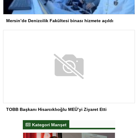
Mersin’de Denizcilik Fakültesi binası hizmete açıldı
TOBB Başkanı Hisarcıklıoğlu MEÜ’yi Ziyaret Etti
Kategori Manşet