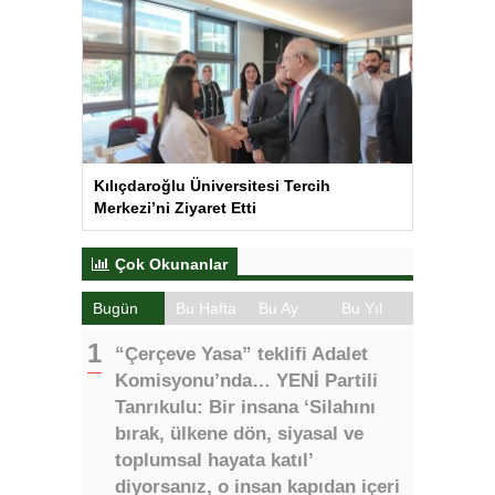
Kılıçdaroğlu Üniversitesi Tercih
Merkezi’ni Ziyaret Etti
Çok Okunanlar
Bugün
Bu Hafta
Bu Ay
Bu Yıl
“Çerçeve Yasa” teklifi Adalet
Komisyonu’nda… YENİ Partili
Tanrıkulu: Bir insana ‘Silahını
bırak, ülkene dön, siyasal ve
toplumsal hayata katıl’
diyorsanız, o insan kapıdan içeri