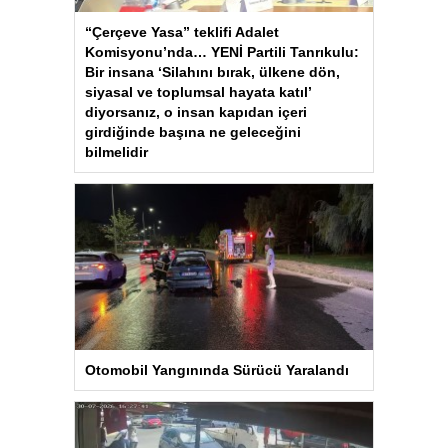
“Çerçeve Yasa” teklifi Adalet
Komisyonu’nda… YENİ Partili Tanrıkulu:
Bir insana ‘Silahını bırak, ülkene dön,
siyasal ve toplumsal hayata katıl’
diyorsanız, o insan kapıdan içeri
girdiğinde başına ne geleceğini
bilmelidir
Otomobil Yangınında Sürücü Yaralandı