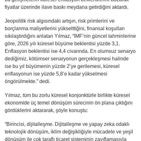
fiyatlar üzerinde ilave baskı meydana getirdiğini aktardı.
Jeopolitik risk algısındaki artışın, risk primlerini ve
borçlanma maliyetlerini yükselttiğini, finansal koşulları
sıkılaştırdığını anlatan Yılmaz, “IMF’nin güncel tahminlerine
göre, 2026 yılı küresel büyüme beklentisi yüzde 3,1.
Enflasyon beklentisi ise 4,4 civarında. En olumsuz senaryo
dediğimiz, kötümser senaryonun gerçekleşmesi halinde
ise bu yıl büyümenin yüzde 2’ye gerilemesi, küresel
enflasyonun ise yüzde 5,8’e kadar yükselmesi
öngörülmekte.” dedi.
Yılmaz, tüm bu zorlu küresel konjonktürle birlikte küresel
ekonomide üç temel dönüşüm sürecinin ön plana çıktığını
gördüklerini aktararak, şöyle konuştu:
“Birincisi, dijitalleşme. Dijitalleşme ve yapay zeka odaklı
teknolojik dönüşüm, iklim değişikliğiyle mücadele ve yeşil
dönüşüm ile çok taraflı ticaret sisteminin zayıflamasıyla