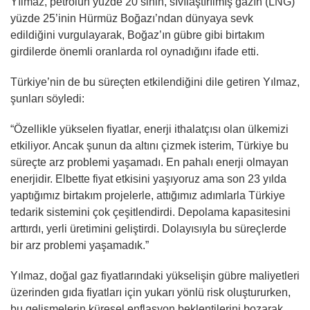
Yılmaz, petrolün yüzde 20’sinin, sıvılaştırılmış gazın (LNG)
yüzde 25’inin Hürmüz Boğazı’ndan dünyaya sevk
edildiğini vurgulayarak, Boğaz’ın gübre gibi birtakım
girdilerde önemli oranlarda rol oynadığını ifade etti.
Türkiye’nin de bu süreçten etkilendiğini dile getiren Yılmaz,
şunları söyledi:
“Özellikle yükselen fiyatlar, enerji ithalatçısı olan ülkemizi
etkiliyor. Ancak şunun da altını çizmek isterim, Türkiye bu
süreçte arz problemi yaşamadı. En pahalı enerji olmayan
enerjidir. Elbette fiyat etkisini yaşıyoruz ama son 23 yılda
yaptığımız birtakım projelerle, attığımız adımlarla Türkiye
tedarik sistemini çok çeşitlendirdi. Depolama kapasitesini
arttırdı, yerli üretimini geliştirdi. Dolayısıyla bu süreçlerde
bir arz problemi yaşamadık.”
Yılmaz, doğal gaz fiyatlarındaki yükselişin gübre maliyetleri
üzerinden gıda fiyatları için yukarı yönlü risk oluştururken,
bu gelişmelerin küresel enflasyon beklentilerini bozarak