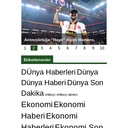
tens,
Salihli Sporcuları Kuraş’ta Gururlandırdı
Torreira 
çok özle
1
2
3
4
5
6
7
8
9
10
Etiketlenenler
DÜnya Haberleri
Dünya
Dünya Haberi
Dünya Son
Dakika
ehlibeyt
ehlibeyt alimleri
Ekonomi
Ekonomi
Haberi
Ekonomi
Haberleri
Ekonomi Son