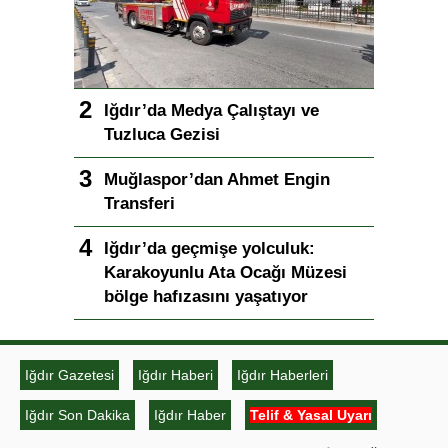
Iğdır’da Medya Çalıştayı ve
Tuzluca Gezisi
Muğlaspor’dan Ahmet Engin
Transferi
Iğdır’da geçmişe yolculuk:
Karakoyunlu Ata Ocağı Müzesi
bölge hafızasını yaşatıyor
Iğdır Gazetesi
Iğdır Haberi
Iğdır Haberleri
Iğdır Son Dakika
Iğdır Haber
Telif & Yasal Uyarı