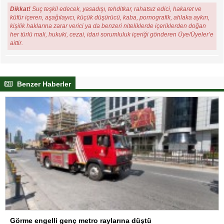
Dikkat!
Suç teşkil edecek, yasadışı, tehditkar, rahatsız edici, hakaret ve
küfür içeren, aşağılayıcı, küçük düşürücü, kaba, pornografik, ahlaka aykırı,
kişilik haklarına zarar verici ya da benzeri niteliklerde içeriklerden doğan
her türlü mali, hukuki, cezai, idari sorumluluk içeriği gönderen Üye/Üyeler’e
aittir.
Benzer Haberler
Görme engelli genç metro raylarına düştü