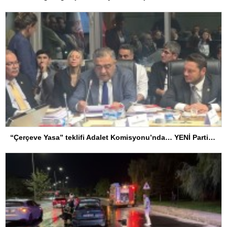
“Çerçeve Yasa” teklifi Adalet Komisyonu’nda… YENİ Partili Tanrıkulu: Bir insana ‘Silahını bırak, ülkene dön, siyasal ve toplumsal hayata katıl’ diyorsanız, o insan kapıdan içeri girdiğinde başına ne geleceğini bilmelidir