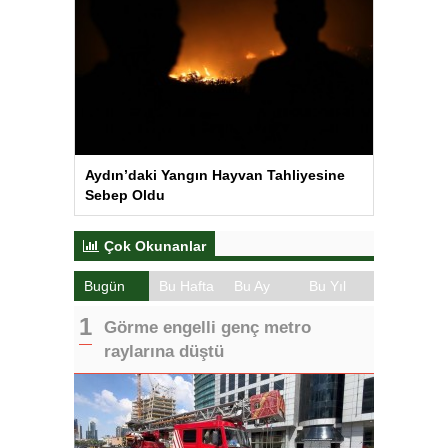
Aydın’daki Yangın Hayvan Tahliyesine
Sebep Oldu
Çok Okunanlar
Bugün
Bu Hafta
Bu Ay
Bu Yıl
Görme engelli genç metro
raylarına düştü