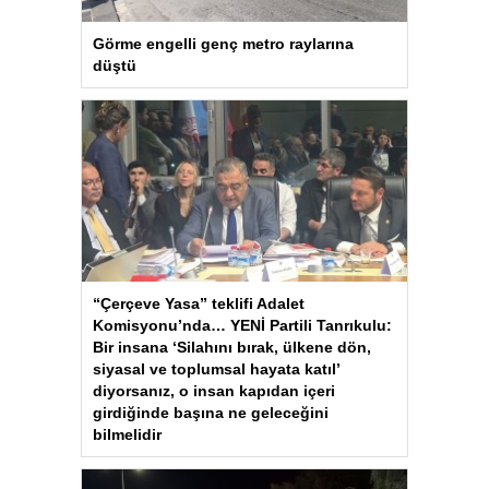
Görme engelli genç metro raylarına
düştü
“Çerçeve Yasa” teklifi Adalet
Komisyonu’nda… YENİ Partili Tanrıkulu:
Bir insana ‘Silahını bırak, ülkene dön,
siyasal ve toplumsal hayata katıl’
diyorsanız, o insan kapıdan içeri
girdiğinde başına ne geleceğini
bilmelidir