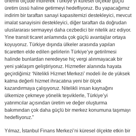
önemli ölçüde indirerek Türkiye’yi küresel ölçekte güçlü
üretim üssü haline getirmeyi hedefliyoruz. Bu yapacağımız
indirim bir taraftan sanayi kapasitemizi destekleyici, mevcut
imalat sanayisini destekleyici, diğer taraftan da doğrudan
uluslararası sermayeyi daha cezbedici bir nitelik arz ediyor.
Yine transit ticaret anlamında çok güçlü avantajlar ortaya
koyuyoruz. Türkiye dışında ülkeler arasında yapılan
ticaretten elde edilen gelirlerin Türkiye’ye getirilmesi
halinde bunlardan neredeyse hiç vergi alınmayacak bir
yeni yaklaşım geliştiriyoruz. Hizmetler alanında hayata
geçirdiğimiz ‘Nitelikli Hizmet Merkezi’ modeli ile de yüksek
katma değerli hizmet ihracatına yeni bir ölçek
kazandırmaya çalışıyoruz. Nitelikli insan kaynağını
ülkemize çekmeye yönelik teşviklerle, Türkiye’yi
yatırımcılar açısından üretim ve değer oluşturma
bakımından çok daha güçlü bir merkez konumuna taşımayı
hedefliyoruz.”
Yılmaz, İstanbul Finans Merkezi’ni küresel ölçekte etkin bir