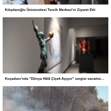
Kılıçdaroğlu Üniversitesi Tercih Merkezi’ni Ziyaret Etti
Kuşadası’nda “Dünya Hâlâ Çiçek Açıyor” sergisi sanatseverlerle buluşuyor