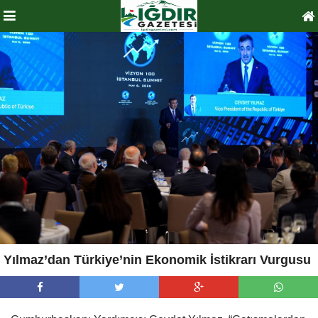
Yılmaz’dan Türkiye’nin Ekonomik İstikrarı Vurgusu