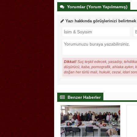
Yorumlar (Yorum Yapılmamış)
Yazı hakkında görüşlerinizi belirtmek
Dikkat!
Suç teşkil edecek, yasadışı, tehditkar
düşürücü, kaba, pornografik, ahlaka aykırı, ki
doğan her türlü mali, hukuki, cezai, idari so
Benzer Haberler