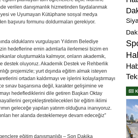
e verilen danışmanlık hizmetinden faydalanmak
Dak
lediyesi ve Uyumayan Kütüphane sosyal medya
Siya
nden başvuru formunu doldurmaları gerekiyor.
Dak
ında olduklarını vurgulayan Yıldırım Belediye
Sp
in hedeflerine emin adımlarla ilerlemesi bizim en
Hab
ekanlar oluşturmakla kalmıyor, onların akademik,
 de destek oluyoruz. Akademik Destek ve Rehberlik
Hab
lığı projemizle; yurt dışında eğitim almak isteyen
Tek
retlerini ortadan kaldırmayı ve işlerini kolaylaştırmayı
e sınav başarısına değil, karakter gelişimine ve
K
ayı hedeflediklerini dile getiren Başkan Oktay
ayallerini gerçekleştirebilecekleri bir eğitim iklimi
ırımın geleceğe yapılan yatırım olduğuna inanıyoruz.
 onları her alanda desteklemeye devam edeceğiz”
 gençlere eğitim danışmanlığı – Son Dakika