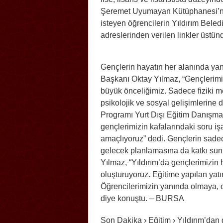
Şeremet Uyumayan Kütüphanesi’nd
isteyen öğrencilerin Yıldırım Be
adreslerinden verilen linkler üstü
Gençlerin hayatın her alanında yan
Başkanı Oktay Yılmaz, “Gençlerimiz
büyük önceliğimiz. Sadece fiziki m
psikolojik ve sosyal gelişimlerine
Programı Yurt Dışı Eğitim Danışman
gençlerimizin kafalarındaki soru işa
amaçlıyoruz” dedi. Gençlerin sadec
gelecek planlamasına da katkı sunm
Yılmaz, “Yıldırım’da gençlerimizin h
oluşturuyoruz. Eğitime yapılan yat
Öğrencilerimizin yanında olmaya,
diye konuştu. – BURSA
Son Dakika › Eğitim › Yıldırım’dan