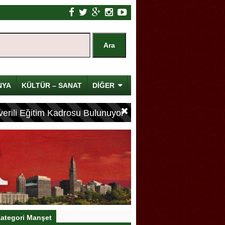
NYA
KÜLTÜR – SANAT
DİĞER
erili Eğitim Kadrosu Bulunuyor
ategori Manşet