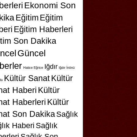
erleri
Ekonomi Son
kika
Eğitim
Eğitim
beri
Eğitim Haberleri
itim Son Dakika
ncel
Güncel
berler
Iğdır
Hatice Eğrice
Iğdır İnönü
Kültür Sanat
Kültür
lu
nat Haberi
Kültür
at Haberleri
Kültür
nat Son Dakika
Sağlık
lık Haberi
Sağlık
erleri
Sağlık Son