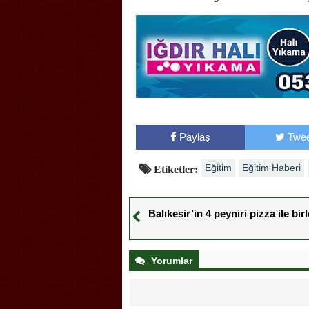
Paylaş
Twee
Eğitim
Eğitim Haberi
Etiketler:
Balıkesir’in 4 peyniri pizza ile bi
Yorumlar