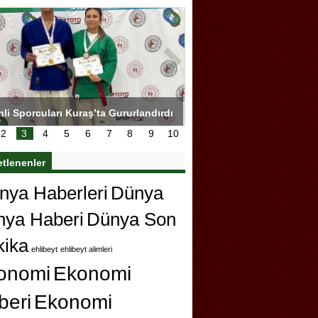
hli Sporcuları Kuraş’ta Gururlandırdı
Torreira gözyaşlarıyla ved
çok özleyeceğim
2
3
4
5
6
7
8
9
10
etlenenler
ya Haberleri
Dünya
nya Haberi
Dünya Son
kika
ehlibeyt
ehlibeyt alimleri
onomi
Ekonomi
beri
Ekonomi