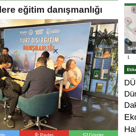
lere eğitim danışmanlığı
ası’nı
Antrenörlüğe ”Hayır” diyen Mertens,
Sali
sert karar
Galatasaray’dan bakın ne istedi
1
Etik
DÜn
Dü
Da
Ek
Ha
tle
Paylaş
Gönder