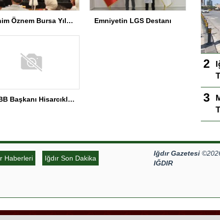
Benim Öznem Bursa Yıl Sonu Gösterisi
Emniyetin LGS Destanı
I
T
TOBB Başkanı Hisarcıklıoğlu MEÜ’yi Ziyaret Etti
T
Iğdır Gazetesi
©2026 
ır Haberleri
Iğdır Son Dakika
IĞDIR
Tema Tasarım | Ozakajans.com