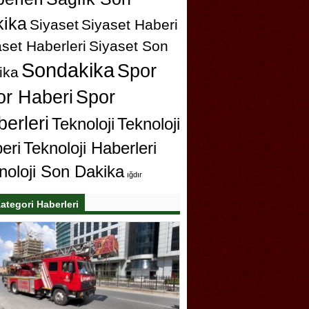
ika
Siyaset
Siyaset Haberi
set Haberleri
Siyaset Son
Sondakika
Spor
ika
or Haberi
Spor
erleri
Teknoloji
Teknoloji
eri
Teknoloji Haberleri
noloji Son Dakika
ığdır
ategori Haberleri