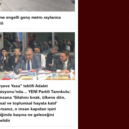
me engelli genç metro raylarına
tü
çeve Yasa” teklifi Adalet
isyonu’nda… YENİ Partili Tanrıkulu:
insana ‘Silahını bırak, ülkene dön,
sal ve toplumsal hayata katıl’
rsanız, o insan kapıdan içeri
iğinde başına ne geleceğini
elidir