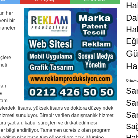
Hab
ın her
Da
yeni bir
Ha
haneler
Eğ
Gü
nçlere
Ha
meti
Ortaoku
yan
Sa
e
gram
San
kelerdeki lisans, yüksek lisans ve doktora düzeyindeki
Sa
 hizmeti sunuluyor. Birebir verilen danışmanlık hizmeti
uru şartları, kabul süreçleri ve dikkat edilmesi
Sağ
r bilgilendiriliyor. Tamamen ücretsiz olan program
Hab
de eğitim planlayan tüm öğrencilere açık. Mümine