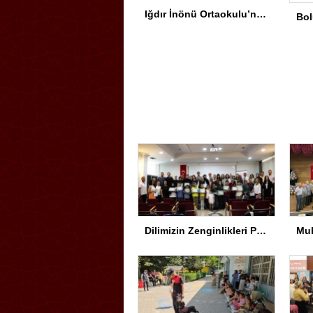
Iğdır İnönü Ortaokulu’nda Başarının Arkasında Güçlü Yönetim ve Özverili Eğitim Kadrosu Bulunuyor
Dilimizin Zenginlikleri Projesi Kapanış Töreni