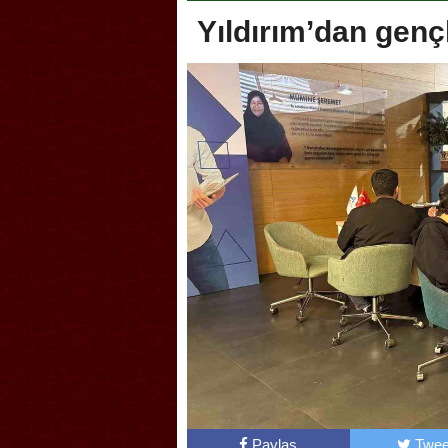
Yıldırım’dan genç
oca, Geleneksel Türk Okçuluğu
Askerlik şakası Dünya Kup
yonası’na ev sahipliği yapıyor
karıştırdı! Güney Kore’den 
Paylaş
Twee