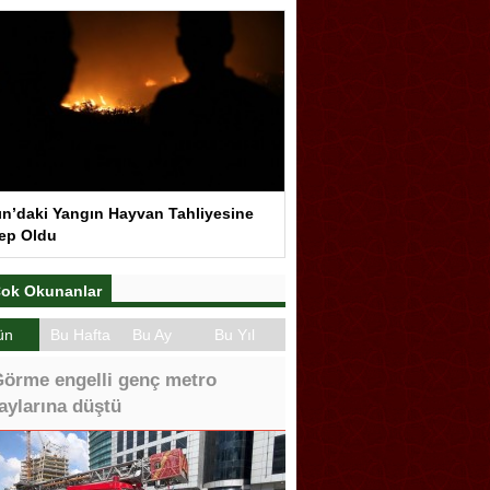
ın’daki Yangın Hayvan Tahliyesine
ep Oldu
ok Okunanlar
ün
Bu Hafta
Bu Ay
Bu Yıl
örme engelli genç metro
aylarına düştü