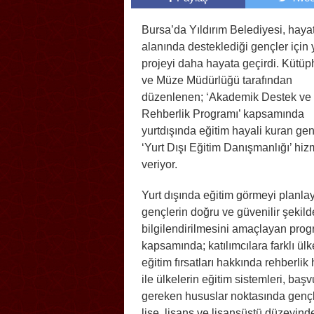
Bursa’da Yıldırım Belediyesi, hayat
alanında desteklediği gençler için 
projeyi daha hayata geçirdi. Kütüp
ve Müze Müdürlüğü tarafından
düzenlenen; ‘Akademik Destek ve
Rehberlik Programı’ kapsamında
yurtdışında eğitim hayali kuran ge
‘Yurt Dışı Eğitim Danışmanlığı’ hiz
veriyor.
Yurt dışında eğitim görmeyi planla
gençlerin doğru ve güvenilir şekild
bilgilendirilmesini amaçlayan pro
kapsamında; katılımcılara farklı ül
eğitim fırsatları hakkında rehberlik
ile ülkelerin eğitim sistemleri, başv
gereken hususlar noktasında gençle
lise, lisans ve lisansüstü düzeyin