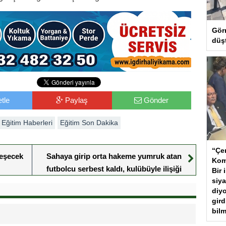
Gör
düş
tle
Paylaş
Gönder
Eğitim Haberleri
Eğitim Son Dakika
“Çer
rleşecek
Sahaya girip orta hakeme yumruk atan
Kom
futbolcu serbest kaldı, kulübüyle ilişiği
Bir 
siya
kesildi
diyo
gird
bilm