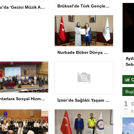
Brüksel’de Türk Gençler İçin Diplomasi Programı
Bolu’da ‘Gezici Müzik Atölyesi’ Gala Programı
Nurbade Büber Dünya Şampiyonu
Ayd
Seb
Ç
Bug
Muhtarlara Sosyal Hizmet Semineri
İzmir’de Sağlıklı Yaşam Spor Festivali düzenlendi
G
r