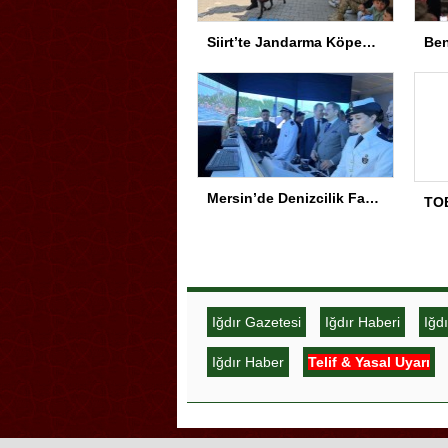
Siirt’te Jandarma Köpekleri Anaokulu’nda Gösteri Yaptı
Mersin’de Denizcilik Fakültesi binası hizmete açıldı
Iğdır Gazetesi
Iğdır Haberi
Iğd
Iğdır Haber
Telif & Yasal Uyarı