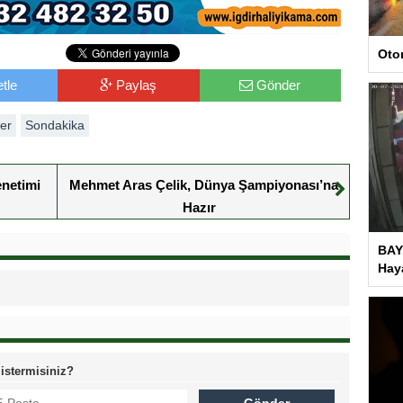
Oto
tle
Paylaş
Gönder
er
Sondakika
enetimi
Mehmet Aras Çelik, Dünya Şampiyonası’na
Hazır
BAY
Haya
 istermisiniz?