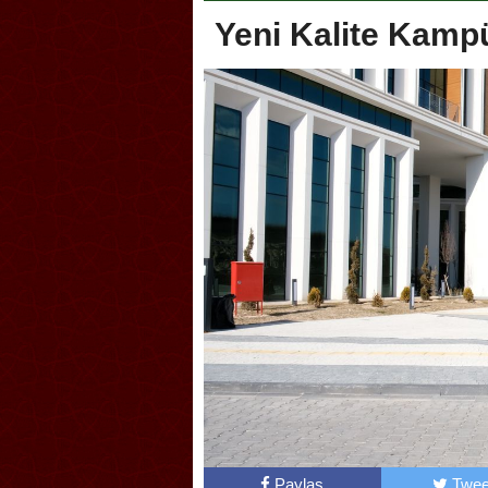
Yeni Kalite Kam
li Sporcuları Kuraş’ta Gururlandırdı
Torreira gözyaşlarıyla veda 
çok özleyeceğim
Paylaş
Twee