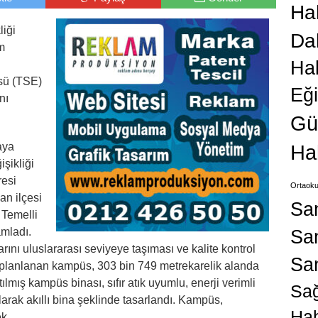
Hab
liği
Da
m
Ha
üsü (TSE)
Eğ
nı
Gü
aya
Ha
işikliği
resi
Ortaoku
an ilçesi
Sa
 Temelli
mladı.
San
rını uluslararası seviyeye taşıması ve kalite kontrol
Sa
 planlanan kampüs, 303 bin 749 metrekarelik alanda
tılmış kampüs binası, sıfır atık uyumlu, enerji verimli
Sağ
arak akıllı bina şeklinde tasarlandı. Kampüs,
Hab
k.