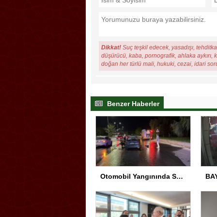
Dikkat!
Suç teşkil edecek, yasadışı, tehditkar
düşürücü, kaba, pornografik, ahlaka aykırı, ki
doğan her türlü mali, hukuki, cezai, idari so
Benzer Haberler
Otomobil Yangınında Sürücü Yaralandı