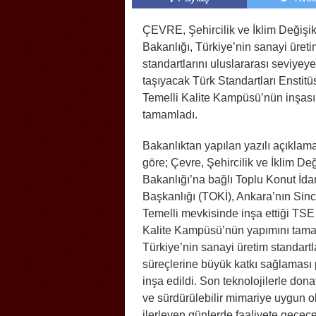
ÇEVRE, Şehircilik ve İklim Değişik
Bakanlığı, Türkiye’nin sanayi üreti
standartlarını uluslararası seviyeye
taşıyacak Türk Standartları Enstit
Temelli Kalite Kampüsü’nün inşası
tamamladı.
Bakanlıktan yapılan yazılı açıklam
göre; Çevre, Şehircilik ve İklim Değ
Bakanlığı’na bağlı Toplu Konut İda
Başkanlığı (TOKİ), Ankara’nın Sinc
Temelli mevkisinde inşa ettiği TSE
Kalite Kampüsü’nün yapımını tama
Türkiye’nin sanayi üretim standartla
süreçlerine büyük katkı sağlaması
inşa edildi. Son teknolojilerle dona
ve sürdürülebilir mimariye uygun ol
ilerleyen günlerde faaliyete geçece