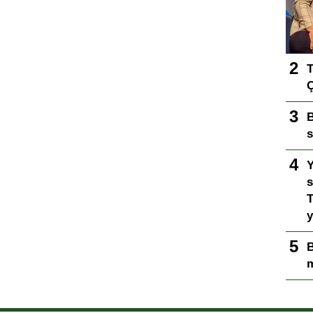
T
Ç
B
s
Y
s
T
y
B
m