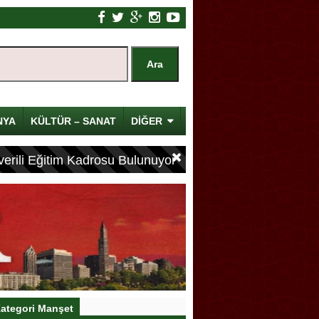
NYA
KÜLTÜR – SANAT
DİĞER
erili Eğitim Kadrosu Bulunuyor
ategori Manşet