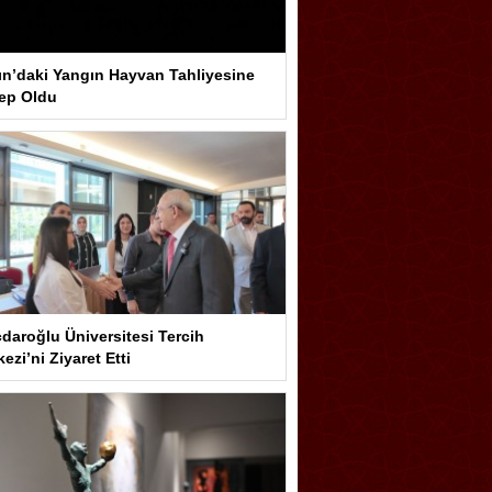
ın’daki Yangın Hayvan Tahliyesine
ep Oldu
çdaroğlu Üniversitesi Tercih
ezi’ni Ziyaret Etti