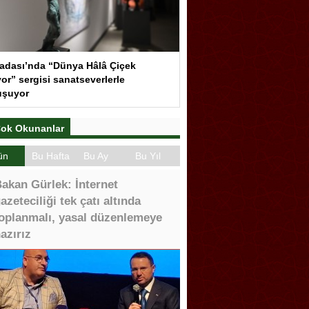
adası’nda “Dünya Hâlâ Çiçek
or” sergisi sanatseverlerle
uşuyor
ok Okunanlar
ün
Bu Hafta
Bu Ay
Bu Yıl
akan Gürlek: İnternet
azeteciliği tek çatı altında
oplanmalı, yasal düzenlemeye
azırız