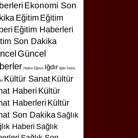
erleri
Ekonomi Son
kika
Eğitim
Eğitim
beri
Eğitim Haberleri
itim Son Dakika
ncel
Güncel
berler
Iğdır
Hatice Eğrice
Iğdır İnönü
Kültür Sanat
Kültür
lu
nat Haberi
Kültür
at Haberleri
Kültür
nat Son Dakika
Sağlık
lık Haberi
Sağlık
erleri
Sağlık Son