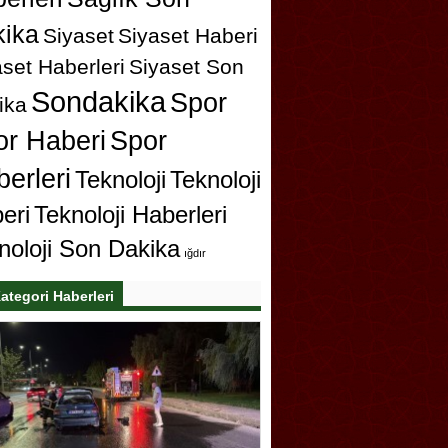
ika
Siyaset
Siyaset Haberi
set Haberleri
Siyaset Son
Sondakika
Spor
ika
or Haberi
Spor
erleri
Teknoloji
Teknoloji
eri
Teknoloji Haberleri
noloji Son Dakika
ığdır
ategori Haberleri