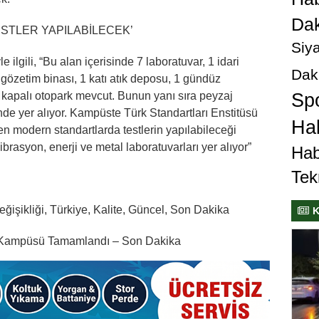
Dak
STLER YAPILABİLECEK’
Siya
ilgili, “Bu alan içerisinde 7 laboratuvar, 1 idari
Dak
 gözetim binası, 1 katı atık deposu, 1 gündüz
e kapalı otopark mevcut. Bunun yanı sıra peyzaj
Sp
de yer alıyor. Kampüste Türk Standartları Enstitüsü
Hab
 en modern standartlarda testlerin yapılabileceği
librasyon, enerji ve metal laboratuvarları yer alıyor”
Hab
Tek
Değişikliği, Türkiye, Kalite, Güncel, Son Dakika
K
te Kampüsü Tamamlandı – Son Dakika