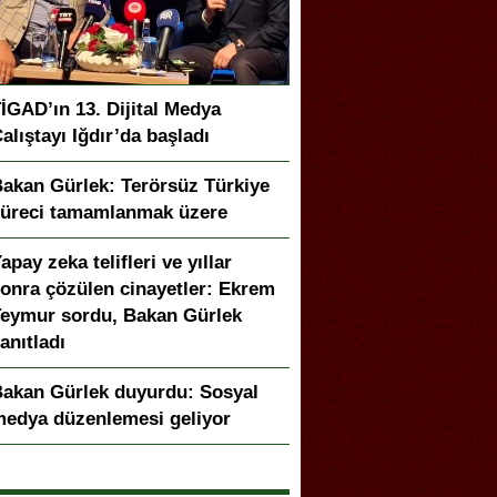
İGAD’ın 13. Dijital Medya
alıştayı Iğdır’da başladı
akan Gürlek: Terörsüz Türkiye
üreci tamamlanmak üzere
apay zeka telifleri ve yıllar
onra çözülen cinayetler: Ekrem
eymur sordu, Bakan Gürlek
anıtladı
akan Gürlek duyurdu: Sosyal
edya düzenlemesi geliyor