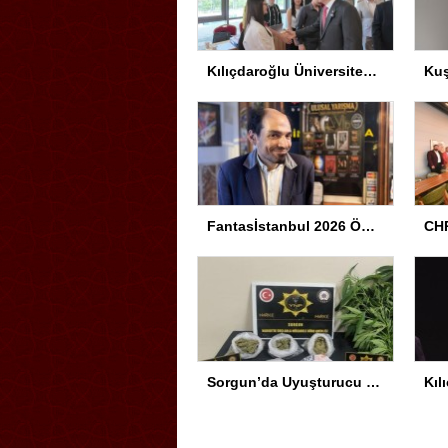
Kılıçdaroğlu Üniversitesi Tercih Merkezi’ni Ziyaret Etti
Fantasİstanbul 2026 Ödül Töreni Yapıldı
CHP
Sorgun’da Uyuşturucu Operasyonu