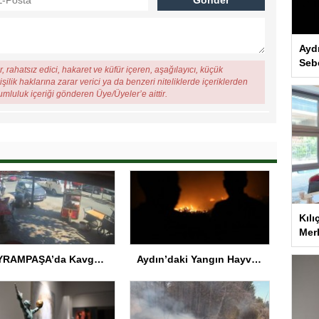
Ayd
Seb
, rahatsız edici, hakaret ve küfür içeren, aşağılayıcı, küçük
şilik haklarına zarar verici ya da benzeri niteliklerde içeriklerden
rumluluk içeriği gönderen Üye/Üyeler’e aittir.
Kılı
Merk
BAYRAMPAŞA’da Kavga: Bir Kişi Hayatını Kaybetti
Aydın’daki Yangın Hayvan Tahliyesine Sebep Oldu