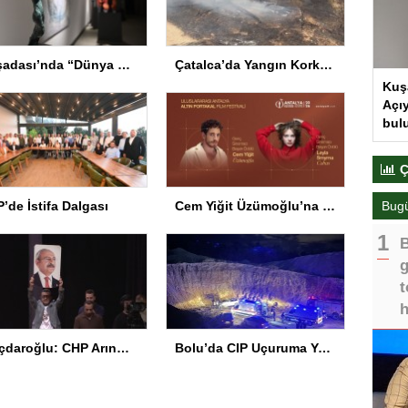
Kuşadası’nda “Dünya Hâlâ Çiçek Açıyor” sergisi sanatseverlerle buluşuyor
Çatalca’da Yangın Korkuttu
Kuş
Açıy
bul
Ç
Bug
’de İstifa Dalgası
Cem Yiğit Üzümoğlu’na Genç Başarı Ödülü
B
g
t
h
Kılıçdaroğlu: CHP Arınmak Zorunda
Bolu’da CIP Uçuruma Yuvarlandı: 2 Ölü, 1 Yaralı