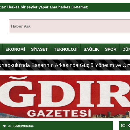
kışı: Herkes bir şeyler yapar ama herkes üretemez
dır’da başladı: Hadi Özışık, internet yasasının perde arkasını anlattı
Haber Ara:
zyılın en önemli devlet projesi
ya Çalıştayı’nda Önemli Açıklamalar
1’i sürece destek veriyor
EKONOMİ
SİYASET
TEKNOLOJİ
SAĞLIK
SPOR
DÜ
l medya düzenlemesi geliyor
tlerde Bulundu
Ortaokulu’nda Başarının Arkasında Güçlü Yönetim ve Özv
K
40 Görüntüleme