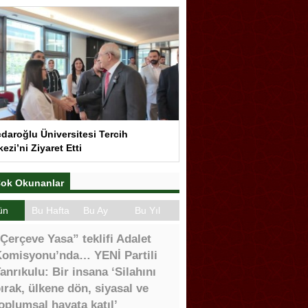
çdaroğlu Üniversitesi Tercih
ezi’ni Ziyaret Etti
ok Okunanlar
ün
Bu Hafta
Bu Ay
Bu Yıl
Çerçeve Yasa” teklifi Adalet
omisyonu’nda… YENİ Partili
anrıkulu: Bir insana ‘Silahını
ırak, ülkene dön, siyasal ve
oplumsal hayata katıl’