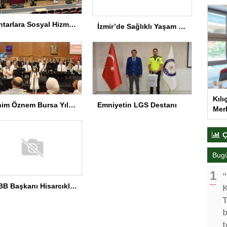
Muhtarlara Sosyal Hizmet Semineri
İzmir’de Sağlıklı Yaşam Spor Festivali düzenlendi
Kılı
Benim Öznem Bursa Yıl Sonu Gösterisi
Emniyetin LGS Destanı
Merk
Ç
Bug
“
TOBB Başkanı Hisarcıklıoğlu MEÜ’yi Ziyaret Etti
K
T
b
t