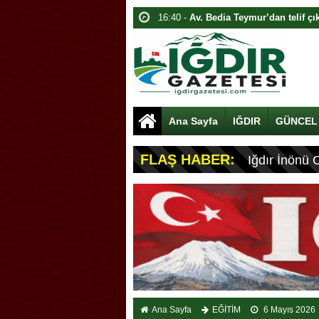
16:40 -
Av. Bedia Teymur’dan telif çı
16:00 -
13. Dijital Medya Çalıştayı Iğ
15:40 -
Adalet Bakanı Akın Gürlek: Yü
14:40 -
Bakan Gürlek’ten Dijital Med
14:00 -
Bakan Gürlek: Halkın yüzde 9
Ana Sayfa
IĞDIR
GÜNCEL
13:40 -
Bakan Gürlek duyurdu: Sosya
19:00 -
Bakan Gürlek Iğdır’da Ziyare
FLAŞ HABER:
Iğdır İnönü 
Ana Sayfa
EĞİTİM
6 Mayıs 2026