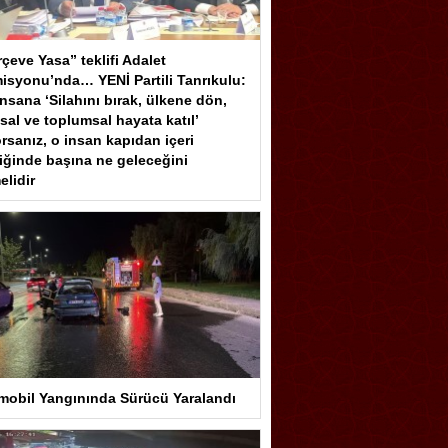
çeve Yasa” teklifi Adalet
isyonu’nda… YENİ Partili Tanrıkulu:
insana ‘Silahını bırak, ülkene dön,
sal ve toplumsal hayata katıl’
rsanız, o insan kapıdan içeri
iğinde başına ne geleceğini
elidir
mobil Yangınında Sürücü Yaralandı