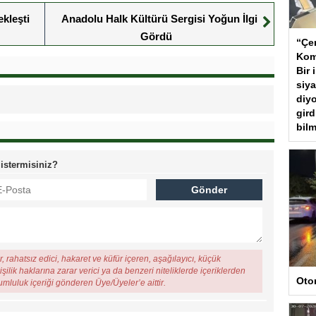
kleşti
Anadolu Halk Kültürü Sergisi Yoğun İlgi
Gördü
“Çer
Kom
Bir 
siya
diyo
gird
bilm
 istermisiniz?
, rahatsız edici, hakaret ve küfür içeren, aşağılayıcı, küçük
şilik haklarına zarar verici ya da benzeri niteliklerde içeriklerden
Oto
rumluluk içeriği gönderen Üye/Üyeler’e aittir.