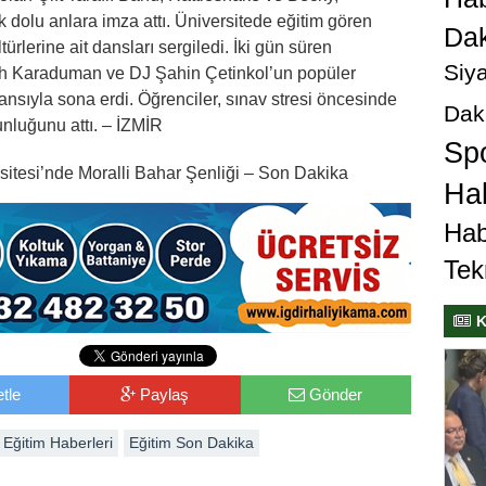
k dolu anlara imza attı. Üniversitede eğitim gören
Dak
türlerine ait dansları sergiledi. İki gün süren
Siya
mrah Karaduman ve DJ Şahin Çetinkol’un popüler
ansıyla sona erdi. Öğrenciler, sınav stresi öncesinde
Dak
nluğunu attı. – İZMİR
Sp
sitesi’nde Moralli Bahar Şenliği – Son Dakika
Hab
Hab
Tek
K
tle
Paylaş
Gönder
Eğitim Haberleri
Eğitim Son Dakika