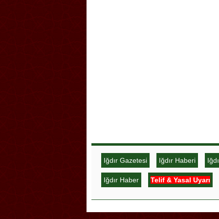
Iğdır Gazetesi
Iğdır Haberi
Iğd
Iğdır Haber
Telif & Yasal Uyarı