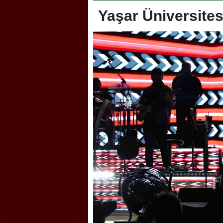
Yaşar Üniversites
oca, Geleneksel Türk Okçuluğu
Askerlik şakası Dünya Kup
yonası’na ev sahipliği yapıyor
karıştırdı! Güney Kore’den 