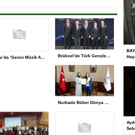
BAY
Brüksel’de Türk Gençler İçin Diplomasi Programı
Haya
Bolu’da ‘Gezici Müzik Atölyesi’ Gala Programı
Nurbade Büber Dünya Şampiyonu
Ayd
Seb