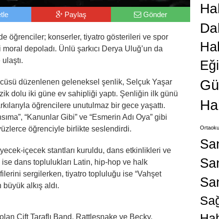
Hab
tle
Paylaş
Gönder
Da
 öğrenciler; konserler, tiyatro gösterileri ve spor
Ha
si moral depoladı. Ünlü şarkıcı Derya Uluğ’un da
ulaştı.
Eğ
Gü
üncüsü düzenlenen geleneksel şenlik, Selçuk Yaşar
 dolu iki güne ev sahipliği yaptı. Şenliğin ilk günü
Ha
kılarıyla öğrencilere unutulmaz bir gece yaşattı.
nsıma”, “Kanunlar Gibi” ve “Esmerin Adı Oya” gibi
üzlerce öğrenciyle birlikte seslendirdi.
Ortaoku
Sa
yecek-içecek stantları kuruldu, dans etkinlikleri ve
San
n ise dans toplulukları Latin, hip-hop ve halk
lerini sergilerken, tiyatro topluluğu ise “Vahşet
Sa
n büyük alkış aldı.
Sağ
Hab
olan Çift Taraflı Band, Rattlesnake ve Becky,