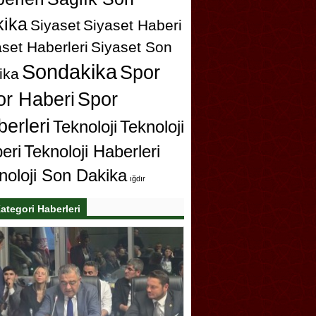
ika
Siyaset
Siyaset Haberi
set Haberleri
Siyaset Son
Sondakika
Spor
ika
or Haberi
Spor
erleri
Teknoloji
Teknoloji
eri
Teknoloji Haberleri
noloji Son Dakika
ığdır
ategori Haberleri