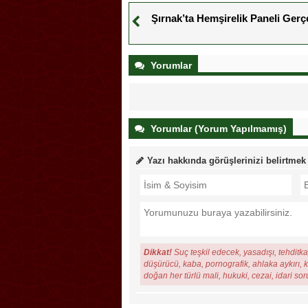
Şırnak’ta Hemşirelik Paneli Gerçe
Yorumlar
Yorumlar (Yorum Yapılmamış)
Yazı hakkında görüşlerinizi belirtmek
Dikkat!
Suç teşkil edecek, yasadışı, tehditkar
düşürücü, kaba, pornografik, ahlaka aykırı, ki
doğan her türlü mali, hukuki, cezai, idari so