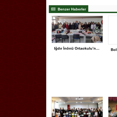
Benzer Haberler
Iğdır İnönü Ortaokulu’nda Başarının Arkasında Güçlü Yönetim ve Özverili Eğitim Kadrosu Bulunuyor