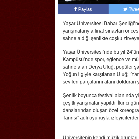
Paylaş
Twee
Yaşar Üniversitesi Bahar Şenliği’nde
yarışmalarıyla final sınavları önce
sahne aldığı şenlikte coşku zirveye 
Yaşar Üniversitesi’nde bu yıl 24’
Kampüsü’nde spor, eğlence ve müzik
sahne alan Derya Uluğ, popüler şar
Yoğun ilgiyle karşılanan Uluğ; “Ya
sevilen parçalarını alanı dolduran y
Şenlik boyunca festival alanında yi
çeşitli yarışmalar yapıldı. İkinci gü
danslarından oluşan özel koreografi
Tanrısı” adlı oyunuyla izleyicilerde
Üniversitenin kendi müzik grupları 