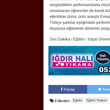
sergiledikleri performanslarla müzi
uluslararası öğrenciler de kendi kül
etkinlikler dizisi; ünlü aranjör E
Türkçe şarkılar eşliğindeki perform
doyasıya eğlenerek dönemin yorgu
Son Dakika › Eğitim › Yaşar Üniver
Paylaş
Twee
Eğitim
Eğitim Haberi
Etiketler: