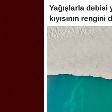
Yağışlarla debisi
kıyısının rengini d
oca, Geleneksel Türk Okçuluğu
Askerlik şakası Dünya Kup
yonası’na ev sahipliği yapıyor
karıştırdı! Güney Kore’den 