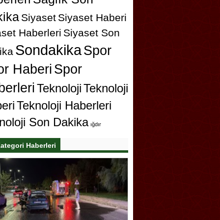
ika
Siyaset
Siyaset Haberi
set Haberleri
Siyaset Son
Sondakika
Spor
ika
or Haberi
Spor
erleri
Teknoloji
Teknoloji
eri
Teknoloji Haberleri
noloji Son Dakika
ığdır
ategori Haberleri