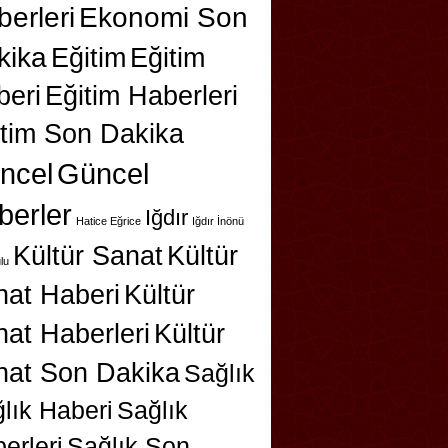
erleri
Ekonomi Son
kika
Eğitim
Eğitim
beri
Eğitim Haberleri
itim Son Dakika
ncel
Güncel
berler
Iğdır
Hatice Eğrice
Iğdır İnönü
Kültür Sanat
Kültür
lu
nat Haberi
Kültür
at Haberleri
Kültür
nat Son Dakika
Sağlık
lık Haberi
Sağlık
erleri
Sağlık Son