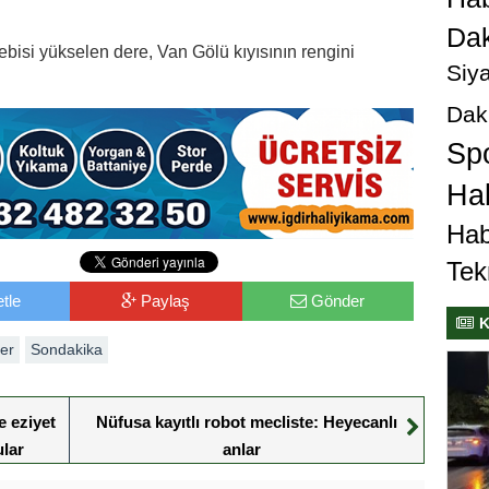
Dak
ebisi yükselen dere, Van Gölü kıyısının rengini
Siya
Dak
Sp
Hab
Hab
Tek
tle
Paylaş
Gönder
K
er
Sondakika
e eziyet
Nüfusa kayıtlı robot mecliste: Heyecanlı
ular
anlar