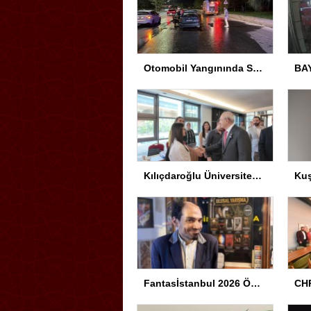
Otomobil Yangınında Sürücü Yaralandı
Kılıçdaroğlu Üniversitesi Tercih Merkezi’ni Ziyaret Etti
Fantasİstanbul 2026 Ödül Töreni Yapıldı
CHP