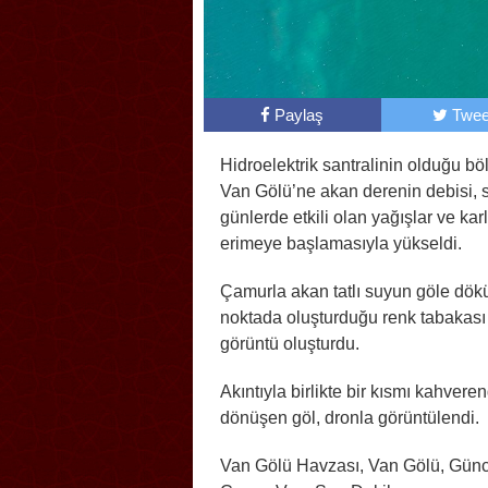
Paylaş
Twee
Hidroelektrik santralinin olduğu b
Van Gölü’ne akan derenin debisi, 
günlerde etkili olan yağışlar ve kar
erimeye başlamasıyla yükseldi.
Çamurla akan tatlı suyun göle dök
noktada oluşturduğu renk tabakası 
görüntü oluşturdu.
Akıntıyla birlikte bir kısmı kahvere
dönüşen göl, dronla görüntülendi.
Van Gölü Havzası, Van Gölü, Günc