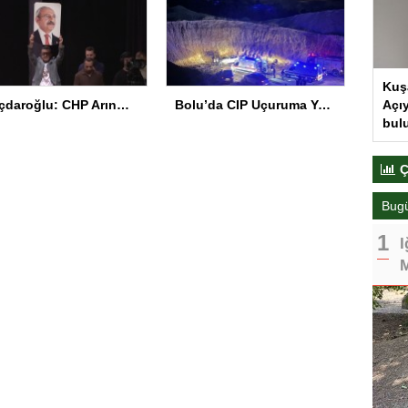
Kuş
Açıy
Kılıçdaroğlu: CHP Arınmak Zorunda
Bolu’da CIP Uçuruma Yuvarlandı: 2 Ölü, 1 Yaralı
bul
Ç
Bug
I
M