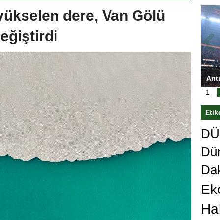
 yükselen dere, Van Gölü
eğiştirdi
ası’nı
Antrenörlüğe ”Hayır” diyen Mertens,
Sali
sert karar
Galatasaray’dan bakın ne istedi
1
Etik
DÜn
Dü
Da
Ek
Ha