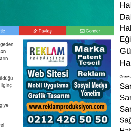
Hab
Da
Ha
tle
Paylaş
Gönder
Eğ
ölgeden
Gü
son
ların
Ha
Ortaoku
üldüğü
Sa
ilginç
San
ngiye
Sa
Sağ
el,
Hab