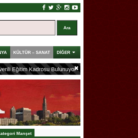
NYA
KÜLTÜR – SANAT
DİĞER
erili Eğitim Kadrosu Bulunuyor
ategori Manşet