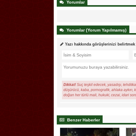
Yorumlar
Yorumlar (Yorum Yapılmamış)
Yazı hakkında görüşlerinizi belirtmek
Dikkat!
Suç teşkil edecek, yasadışı, tehditkar
düşürücü, kaba, pornografik, ahlaka aykırı, ki
doğan her türlü mali, hukuki, cezai, idari so
Benzer Haberler