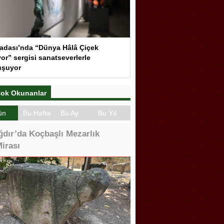
adası’nda “Dünya Hâlâ Çiçek
or” sergisi sanatseverlerle
uşuyor
ok Okunanlar
ün
Bu Hafta
Bu Ay
Bu Yıl
ğdır’da Koçbaşlı Mezarlık
irası