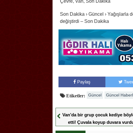
Çevre, Van, Son Dakika
Son Dakika › Güncel › Yağışlarla d
değiştirdi – Son Dakika
Paylaş
Twee
Güncel
Güncel Haberl
Etiketler:
Van’da bir grup çocuk kediye böyl
etti! Çuvala koyup duvara vurd