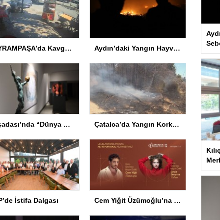
Ayd
Seb
BAYRAMPAŞA’da Kavga: Bir Kişi Hayatını Kaybetti
Aydın’daki Yangın Hayvan Tahliyesine Sebep Oldu
Kuşadası’nda “Dünya Hâlâ Çiçek Açıyor” sergisi sanatseverlerle buluşuyor
Çatalca’da Yangın Korkuttu
Kılı
Merk
’de İstifa Dalgası
Cem Yiğit Üzümoğlu’na Genç Başarı Ödülü