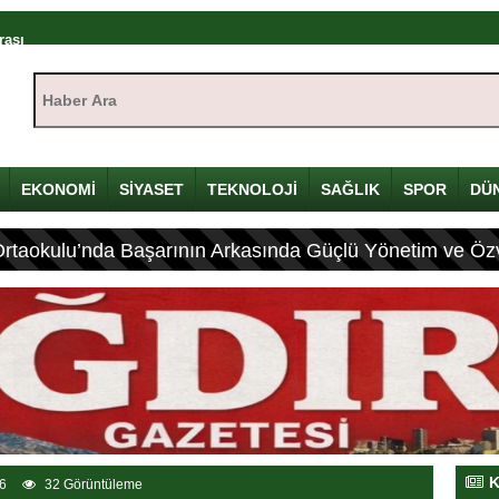
rası
ıştayı Iğdır’da başlıyor
Haber Ara:
mü
yı
çin Davulunu Kırdı
EKONOMİ
SİYASET
TEKNOLOJİ
SAĞLIK
SPOR
DÜ
Ortaokulu’nda Başarının Arkasında Güçlü Yönetim ve Özv
eleneksel Mirası
ası: 4 Yaralı
K
6
32 Görüntüleme