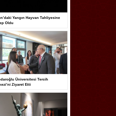
ın’daki Yangın Hayvan Tahliyesine
ep Oldu
çdaroğlu Üniversitesi Tercih
ezi’ni Ziyaret Etti