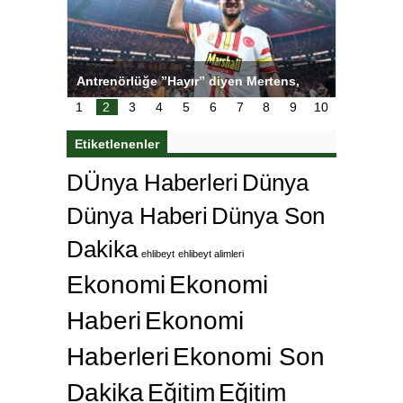
tens,
Salihli Sporcuları Kuraş’ta Gururlandırdı
Torreira 
çok özle
1
2
3
4
5
6
7
8
9
10
Etiketlenenler
DÜnya Haberleri
Dünya
Dünya Haberi
Dünya Son
Dakika
ehlibeyt
ehlibeyt alimleri
Ekonomi
Ekonomi
Haberi
Ekonomi
Haberleri
Ekonomi Son
Dakika
Eğitim
Eğitim