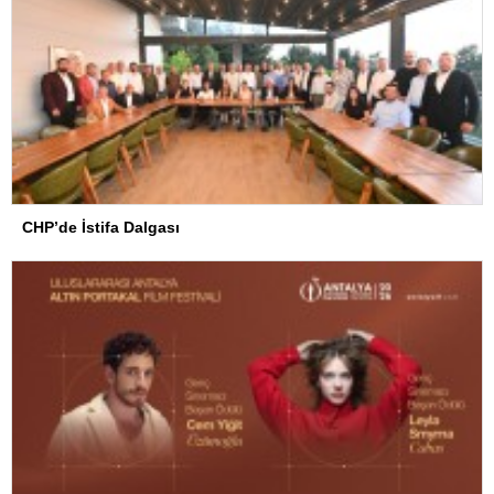
CHP’de İstifa Dalgası