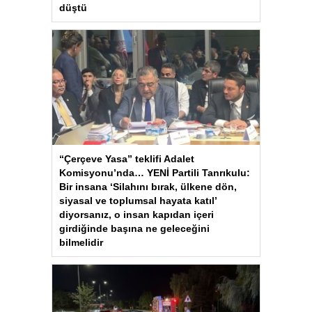
düştü
“Çerçeve Yasa” teklifi Adalet
Komisyonu’nda… YENİ Partili Tanrıkulu:
Bir insana ‘Silahını bırak, ülkene dön,
siyasal ve toplumsal hayata katıl’
diyorsanız, o insan kapıdan içeri
girdiğinde başına ne geleceğini
bilmelidir