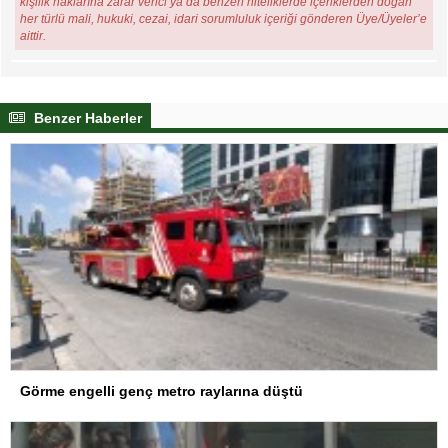
kişilik haklarına zarar verici ya da benzeri niteliklerde içeriklerden doğan
her türlü mali, hukuki, cezai, idari sorumluluk içeriği gönderen Üye/Üyeler’e
aittir.
Benzer Haberler
Görme engelli genç metro raylarına düştü