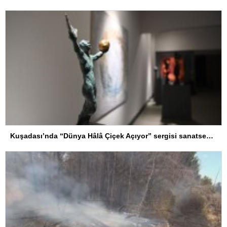
Kuşadası’nda “Dünya Hâlâ Çiçek Açıyor” sergisi sanatseverlerle buluşuyor