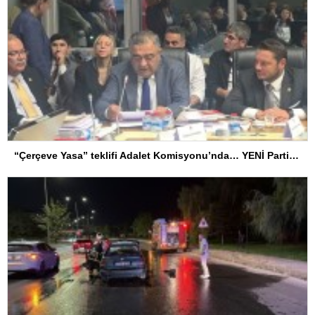
“Çerçeve Yasa” teklifi Adalet Komisyonu’nda… YENİ Partili Tanrıkulu: Bir insana ‘Silahını bırak, ülkene dön, siyasal ve toplumsal hayata katıl’ diyorsanız, o insan kapıdan içeri girdiğinde başına ne geleceğini bilmelidir