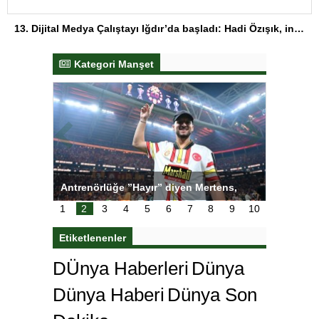
13. Dijital Medya Çalıştayı Iğdır’da başladı: Hadi Özışık, internet yasasının perde arkasını anlattı
Kategori Manşet
tens,
Salihli Sporcuları Kuraş’ta Gururlandırdı
Torreira 
çok özl
1
2
3
4
5
6
7
8
9
10
Etiketlenenler
DÜnya Haberleri
Dünya
Dünya Haberi
Dünya Son