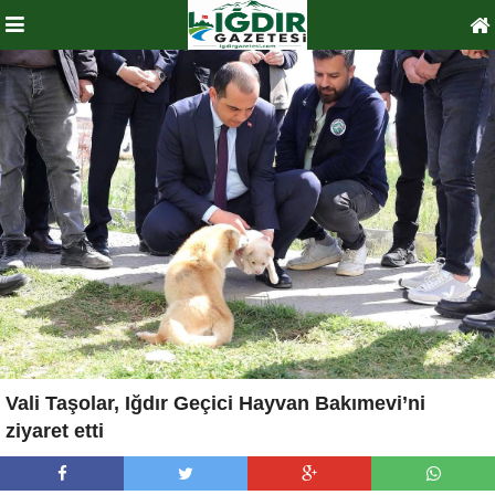
Vali Taşolar, Iğdır Geçici Hayvan Bakımevi’ni
ziyaret etti