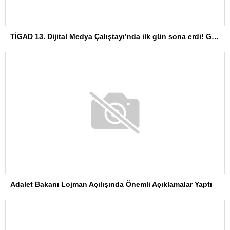
TİGAD 13. Dijital Medya Çalıştayı’nda ilk gün sona erdi! Gazeteciliğin dijital dönüşümü Iğdır’da ele alındı
Adalet Bakanı Lojman Açılışında Önemli Açıklamalar Yaptı