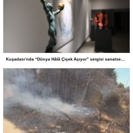
Kuşadası’nda “Dünya Hâlâ Çiçek Açıyor” sergisi sanatseverlerle buluşuyor