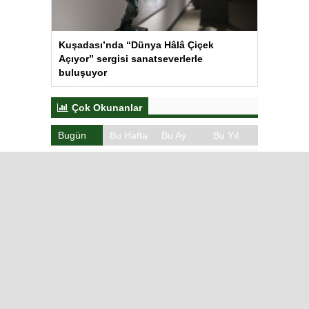
Kuşadası’nda “Dünya Hâlâ Çiçek
Açıyor” sergisi sanatseverlerle
buluşuyor
Çok Okunanlar
Bugün
Bu Hafta
Bu Ay
Bu Yıl
Iğdır’da Koçbaşlı Mezarlık
Mirası