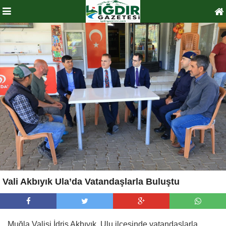
Vali Akbıyık Ula’da Vatandaşlarla Buluştu
Muğla Valisi İdris Akbıyık, Ulu ilçesinde vatandaşlarla