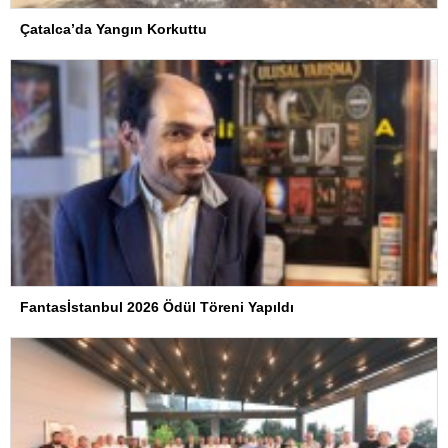
Çatalca’da Yangın Korkuttu
Fantasİstanbul 2026 Ödül Töreni Yapıldı