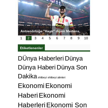
ı
Antrenörlüğe ”Hayır” diyen Mertens,
Salihli S
karar
Galatasaray’dan bakın ne istedi
1
2
3
4
5
6
7
8
9
10
Etiketlenenler
DÜnya Haberleri
Dünya
Dünya Haberi
Dünya Son
Dakika
ehlibeyt
ehlibeyt alimleri
Ekonomi
Ekonomi
Haberi
Ekonomi
Haberleri
Ekonomi Son