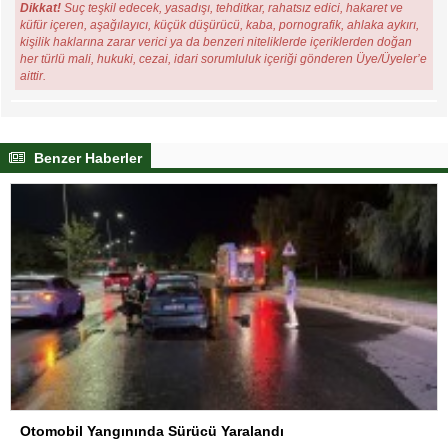
Dikkat!
Suç teşkil edecek, yasadışı, tehditkar, rahatsız edici, hakaret ve
küfür içeren, aşağılayıcı, küçük düşürücü, kaba, pornografik, ahlaka aykırı,
kişilik haklarına zarar verici ya da benzeri niteliklerde içeriklerden doğan
her türlü mali, hukuki, cezai, idari sorumluluk içeriği gönderen Üye/Üyeler’e
aittir.
Benzer Haberler
Otomobil Yangınında Sürücü Yaralandı